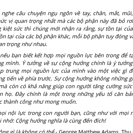
nghe câu chuyện ngụ ngôn về tay, chân, mắt, mũi,
hức vị quan trọng nhất mà các bộ phận này đã bỏ rơi
g kiệt sức thì chúng mới nhận ra rằng, sự tồn tại c
ồn tại của các bộ phận khác, mỗi bộ phận tuy đóng va
n trọng như nhau.
i nếu bạn biết kết hợp mọi nguồn lực bên trong để t
g mình. Ý tưởng về sự cộng hưởng chính là ý tưởng 
ập trung mọi nguồn lực của mình vào một việc gì đó
ng tiến về phía trước. Sự cộng hưởng không những gi
mà còn có khả năng giúp con người tăng cường sứ
n họ. Đây chính là một trong những yếu tố căn bả
ợc thành công như mong muốn.
ọi nội lực trong con người bạn, cũng như với mọi 
i nhớ: Cộng hưởng nghĩa là cùng đến đích!
ng gì là không có thể
- George Matthew Adams, Thu 