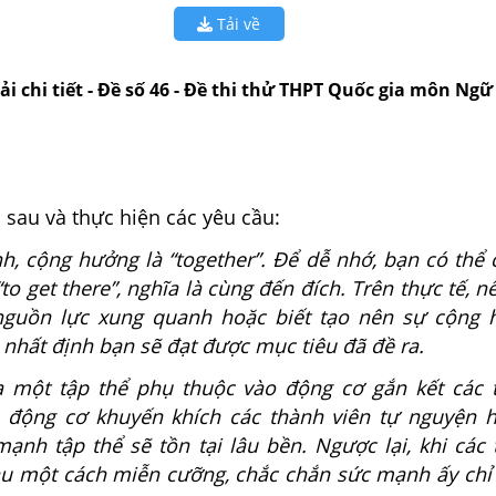
Tải về
iải chi tiết - Đề số 46 - Đề thi thử THPT Quốc gia môn Ngữ
 sau và thực hiện các yêu cầu:
h, cộng hưởng là “together”. Để dễ nhớ, bạn có thể 
to get there”, nghĩa là cùng đến đích. Trên thực tế, n
nguồn lực xung quanh hoặc biết tạo nên sự cộng
 nhất định bạn sẽ đạt được mục tiêu đã đề ra.
 một tập thể phụ thuộc vào động cơ gắn kết các 
 động cơ khuyến khích các thành viên tự nguyện h
mạnh tập thể sẽ tồn tại lâu bền. Ngược lại, khi các
u một cách miễn cưỡng, chắc chắn sức mạnh ấy chỉ