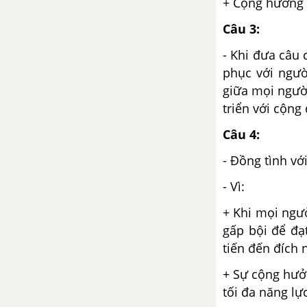
+ Cộng hưởng 
Đất nước - Nguyễn Đình Thi
(đọc thêm)
Câu 3:
- Khi đưa câu
Luật thơ (tiếp theo)
phục với ngườ
giữa mọi người
Tuần 11 SGK Ngữ Văn 12
triển với cộng
Thực hành một số biện pháp tu
Câu 4:
từ ngữ âm
- Đồng tình vớ
Viết bài làm văn số 3: Nghị luận
- Vì:
văn học
+ Khi mọi ngư
Tuần 12 SGK Ngữ Văn 12
gấp bội để đạ
tiến đến đích
Tiếng hát con tàu - Chế Lan Viên
+ Sự cộng hưở
tối đa năng lự
Dọn về làng - Nông Quốc Chấn