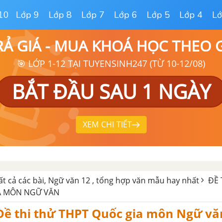
10
Lớp 9
Lớp 8
Lớp 7
Lớp 6
Lớp 5
Lớp 4
Lớ
RẢ GIÁ - MUA KHOÁ HỌC THEO
🎯 LỚP 1-12 TẠI TUYENSINH247 (TỪ 10-12/08)
BẮT ĐẦU SAU 1 NGÀY
XEM CHI TIẾT
ất cả các bài, Ngữ văn 12 , tổng hợp văn mẫu hay nhất
ĐỀ 
A MÔN NGỮ VĂN
 Đề thi thử THPT Quốc gia môn Ngữ vă