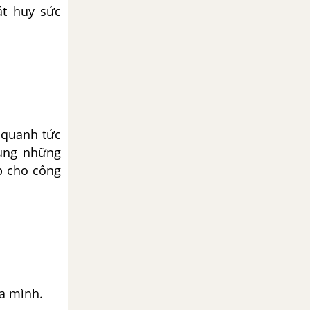
át huy sức
 quanh tức
dụng những
p cho công
a mình.