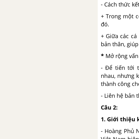
- Cách thức kế
Bác Ơi - Tố Hữu
+ Trong một c
Tự Do - P.Ê-Luy-A
đó.
+ Giữa các cá
Luyện tập vận dụng kết hợp các
bản thân, giú
thao tác lập luận - Ngữ văn 12
*
Mở rộng vấn 
Tuần 15 SGK Ngữ Văn 12
- Để tiến tới
Quá trình văn học và phong
nhau, nhưng k
cách văn học
thành công ch
Tuần 16 SGK Ngữ Văn 12
- Liên hệ bản 
Câu 2:
Người lái đò sông Đà - Nguyễn
Tuân
1.
Giới thiệu 
- Hoàng Phủ N
Chữa lỗi lập luận trong văn nghị
luận