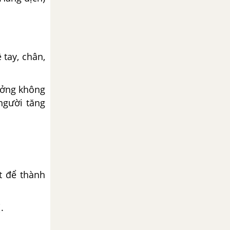
tay, chân,
ưởng không
người tăng
t để thành
.