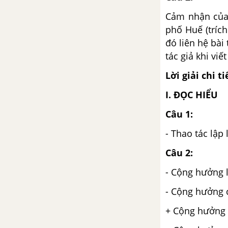
Nghị luận về một ý kiến bàn về
văn học
Cảm nhận của 
phố Huế (tríc
Tuần 8 SGK Ngữ Văn 12
đó liên hệ bài
tác giả khi viế
Việt Bắc - Tố Hữu
Lời giải chi ti
Luật Thơ
I. ĐỌC HIỂU
Tuần 9 SGK Ngữ Văn 12
Câu 1:
- Thao tác lập
Việt Bắc (tiếp theo) - Tố Hữu
Câu 2:
Phát biểu theo chủ đề
- Cộng hưởng l
Tuần 10 SGK Ngữ Văn 12
- Cộng hưởng c
+ Cộng hưởng 
Đất nước - Nguyễn Khoa Điềm