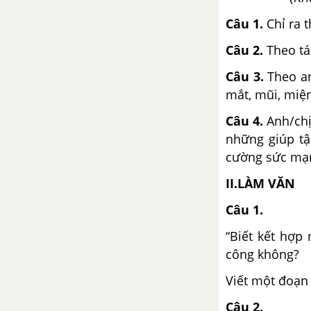
Viết bài làm văn số 2: Nghị luận
Câu 1.
Chỉ ra 
xã hội
Câu 2.
Theo tá
Tuần 6 SGK Ngữ Văn 12
Câu 3.
Theo an
mắt, mũi, miện
Thông điệp nhân ngày thế giới
phòng chống AIDS
Câu 4.
Anh/chị
những giúp tậ
Nghị luận về một bài thơ, đoạn
cường sức mạn
thơ
II.LÀM VĂN
Tuần 7 SGK Ngữ Văn 12
Câu 1.
Tây Tiến - Quang Dũng
“Biết kết hợp
công không?
Đọc thêm: Bên kia sông đuống -
Hoàng Cầm
Viết một đoạn
Câu 2.