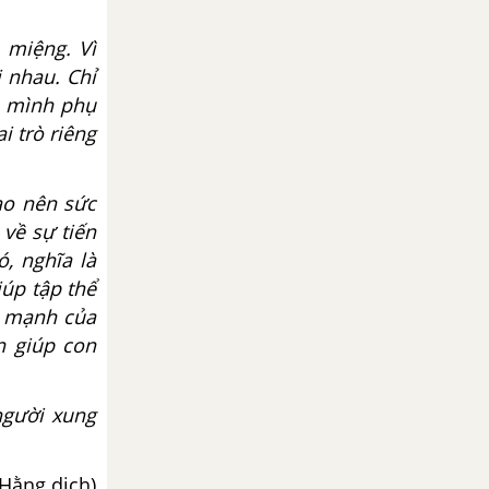
 miệng. Vì
 nhau. Chỉ
ủa mình phụ
i trò riêng
ạo nên sức
về sự tiến
, nghĩa là
úp tập thể
c mạnh của
n giúp con
người xung
Hằng dịch)