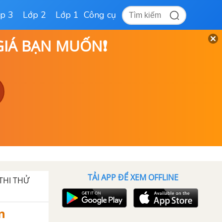
p 3
Lớp 2
Lớp 1
Công cụ
 GIÁ BẠN MUỐN❗
TẢI APP ĐỂ XEM OFFLINE
THI THỬ
n