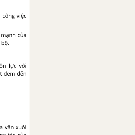
 công việc
m mạnh của
 bộ.
ồn lực với
ất đem đến
a văn xuôi