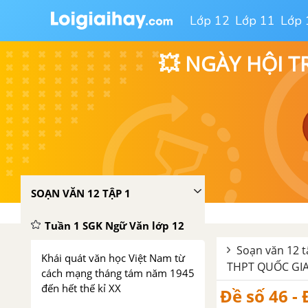
Lớp 12
Lớp 11
Lớp 
💥 NGÀY HỘI T
SOẠN VĂN 12 TẬP 1
Tuần 1 SGK Ngữ Văn lớp 12
Soạn văn 12 t
Khái quát văn học Việt Nam từ
THPT QUỐC GI
cách mạng tháng tám năm 1945
đến hết thế kỉ XX
Đề số 46 -