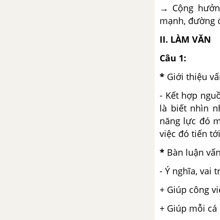
→ Cộng hưởng
Đò Lèn - Nguyễn Duy
mạnh, đường đ
II. LÀM VĂN
Thực hành một số biện pháp tu
từ cú pháp
Câu 1:
Tuần 13 SGK Ngữ Văn 12
*
Giới thiệu v
- Kết hợp ngu
Sóng - Xuân Quỳnh
là biết nhìn
năng lực đó m
Luyện tập vận dụng các phương
việc đó tiến t
thức biểu đạt trong bài văn nghị
luận
*
Bàn luận vấ
Tuần 14 SGK Ngữ Văn 12
- Ý nghĩa, vai 
+ Giúp công vi
Đàn ghi ta của Lor-ca - Thanh
Thảo
+ Giúp mỗi cá