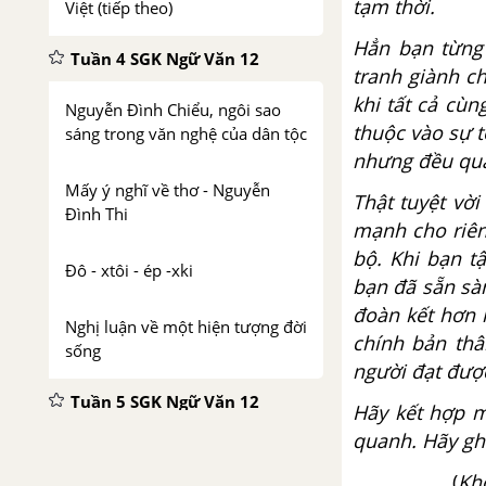
tạm thời.
Việt (tiếp theo)
Hẳn bạn từng 
Tuần 4 SGK Ngữ Văn 12
tranh giành c
khi tất cả cùn
Nguyễn Đình Chiểu, ngôi sao
thuộc vào sự t
sáng trong văn nghệ của dân tộc
nhưng đều qua
Mấy ý nghĩ về thơ - Nguyễn
Thật tuyệt vờ
Đình Thi
mạnh cho riên
bộ. Khi bạn t
Đô - xtôi - ép -xki
bạn đã sẵn sà
đoàn kết hơn 
Nghị luận về một hiện tượng đời
chính bản thâ
sống
người đạt đư
Tuần 5 SGK Ngữ Văn 12
Hãy kết hợp m
quanh. Hãy gh
Phong cách ngôn ngữ khoa học
(
Khô