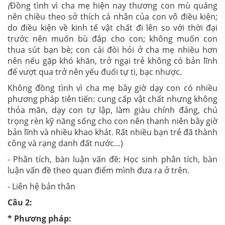
(
Đồng tình vì cha mẹ hiện nay thương con mù quáng
nên chiều theo sở thích cá nhân của con vô điều kiện;
do điều kiện về kinh tế vật chất đi lên so với thời đại
trước nên muốn bù đắp cho con; không muốn con
thua sút bạn bè; con cái đòi hỏi ở cha mẹ nhiều hơn
nên nếu gặp khó khăn, trở ngại trẻ không có bản lĩnh
để vượt qua trở nên yếu đuối tự ti, bạc nhược.
Không đồng tình vì cha mẹ bây giờ dạy con có nhiều
phương pháp tiên tiến: cung cấp vật chất nhưng không
thỏa mãn, dạy con tự lập, làm giàu chính đáng, chú
trọng rèn kỹ năng sống cho con nên thanh niên bây giờ
bản lĩnh và nhiều khao khát. Rất nhiều bạn trẻ đã thành
công và rạng danh đất nước…)
-
Phân tích, bàn luận vấn đề:
Học sinh phân tích, bàn
luận vấn đề theo quan điểm mình đưa ra ở trên.
- Liên hệ bản thân
Câu 2:
* Phương pháp: