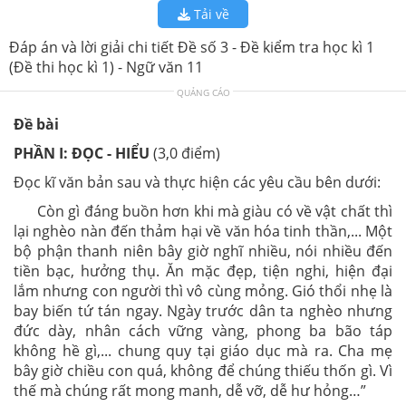
Tải về
Đáp án và lời giải chi tiết Đề số 3 - Đề kiểm tra học kì 1
(Đề thi học kì 1) - Ngữ văn 11
QUẢNG CÁO
Đề bài
PHẦN I: ĐỌC - HIỂU
(3,0 điểm)
Đọc kĩ văn bản sau và thực hiện các yêu cầu bên dưới:
Còn gì đáng buồn hơn khi mà giàu có về vật chất thì
lại nghèo nàn đến thảm hại về văn hóa tinh thần,... Một
bộ phận thanh niên bây giờ nghĩ nhiều, nói nhiều đến
tiền bạc, hưởng thụ. Ăn mặc đẹp, tiện nghi, hiện đại
lắm nhưng con người thì vô cùng mỏng. Gió thổi nhẹ là
bay biến tứ tán ngay. Ngày trước dân ta nghèo nhưng
đức dày, nhân cách vững vàng, phong ba bão táp
không hề gì,... chung quy tại giáo dục mà ra. Cha mẹ
bây giờ chiều con quá, không để chúng thiếu thốn gì. Vì
thế mà chúng rất mong manh, dễ vỡ, dễ hư hỏng…”