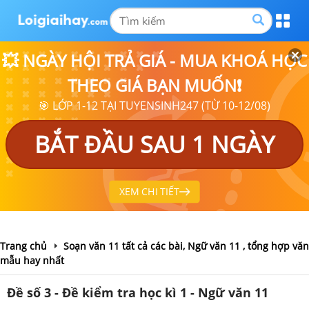
💥 NGÀY HỘI TRẢ GIÁ - MUA KHOÁ HỌC
THEO GIÁ BẠN MUỐN❗
🎯 LỚP 1-12 TẠI TUYENSINH247 (TỪ 10-12/08)
BẮT ĐẦU SAU 1 NGÀY
XEM CHI TIẾT
Trang chủ
Soạn văn 11 tất cả các bài, Ngữ văn 11 , tổng hợp văn
mẫu hay nhất
Đề số 3 - Đề kiểm tra học kì 1 - Ngữ văn 11