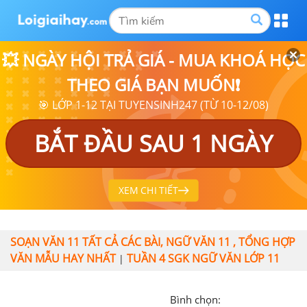
💥 NGÀY HỘI TRẢ GIÁ - MUA KHOÁ HỌC
THEO GIÁ BẠN MUỐN❗
🎯 LỚP 1-12 TẠI TUYENSINH247 (TỪ 10-12/08)
BẮT ĐẦU SAU 1 NGÀY
XEM CHI TIẾT
SOẠN VĂN 11 TẤT CẢ CÁC BÀI, NGỮ VĂN 11 , TỔNG HỢP
VĂN MẪU HAY NHẤT
TUẦN 4 SGK NGỮ VĂN LỚP 11
|
Bình chọn: