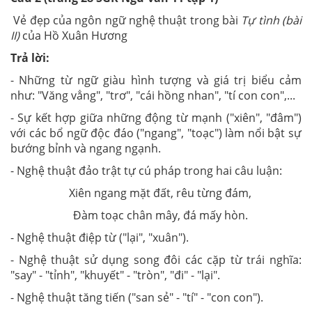
Vẻ đẹp của ngôn ngữ nghệ thuật trong bài
Tự tình (bài
II)
của Hồ Xuân Hương
Trả lời:
- Những từ ngữ giàu hình tượng và giá trị biểu cảm
như: "Văng vẳng", "trơ", "cái hồng nhan", "tí con con",...
- Sự kết hợp giữa những động từ mạnh ("xiên", "đâm")
với các bổ ngữ độc đáo ("ngang", "toạc") làm nổi bật sự
bướng bỉnh và ngang ngạnh.
- Nghệ thuật đảo trật tự cú pháp trong hai câu luận:
Xiên ngang mặt đất, rêu từng đám,
Đàm toạc chân mây, đá mấy hòn.
- Nghệ thuật điệp từ ("lại", "xuân").
- Nghệ thuật sử dụng song đôi các cặp từ trái nghĩa:
"say" - "tỉnh", "khuyết" - "tròn", "đi" - "lại".
- Nghệ thuật tăng tiến ("san sẻ" - "tí" - "con con").