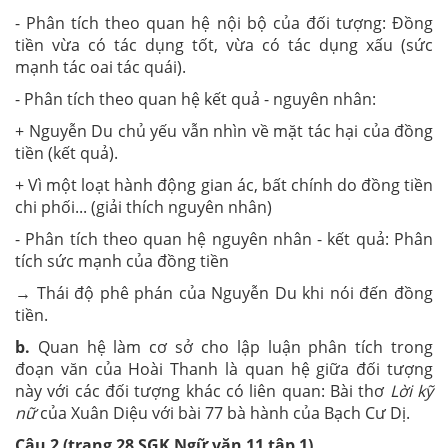
- Phân tích theo quan hệ nội bộ của đối tượng: Đồng
tiền vừa có tác dụng tốt, vừa có tác dụng xấu (sức
mạnh tác oai tác quái).
- Phân tích theo quan hệ kết quả - nguyên nhân:
+ Nguyễn Du chủ yếu vẫn nhìn về mặt tác hại của đồng
tiền (kết quả).
+ Vì một loạt hành động gian ác, bất chính do đồng tiền
chi phối... (giải thích nguyên nhân)
- Phân tích theo quan hệ nguyên nhân - kết quả: Phân
tích sức mạnh của đồng tiền
→ Thái độ phê phán của Nguyễn Du khi nói đến đồng
tiền.
b.
Quan hệ làm cơ sở cho lập luận phân tích trong
đoạn văn của Hoài Thanh là quan hệ giữa đối tượng
này với các đối tượng khác có liên quan: Bài thơ
Lời kỹ
nữ
của Xuân Diệu với bài 77 bà hành của Bạch Cư Dị.
Câu 2 (trang 28 SGK Ngữ văn 11 tập 1)