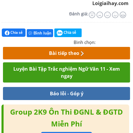
Loigiaihay.com
Đánh giá:
Chia sẻ
Chia sẻ
Bình luận
Bình chọn:
Bài tiếp theo
Luyện Bài Tập Trắc nghiệm Ngữ Văn 11 - Xem
ngay
Báo lỗi - Góp ý
Group 2K9 Ôn Thi ĐGNL & ĐGTD
Miễn Phí