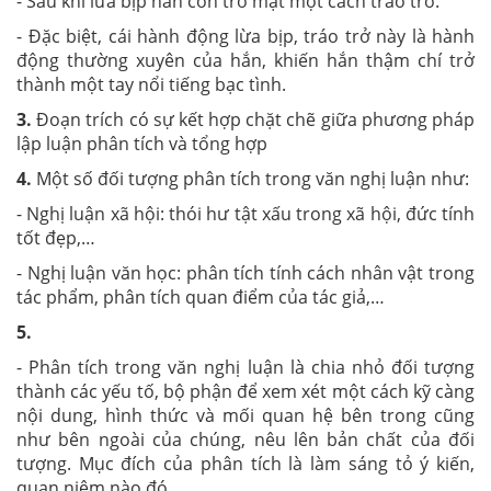
- Sau khi lừa bịp hắn còn trở mặt một cách tráo trở.
- Đặc biệt, cái hành động lừa bịp, tráo trở này là hành
động thường xuyên của hắn, khiến hắn thậm chí trở
thành một tay nổi tiếng bạc tình.
3.
Đoạn trích có sự kết hợp chặt chẽ giữa phương pháp
lập luận phân tích và tổng hợp
4.
Một số đối tượng phân tích trong văn nghị luận như:
- Nghị luận xã hội: thói hư tật xấu trong xã hội, đức tính
tốt đẹp,…
- Nghị luận văn học: phân tích tính cách nhân vật trong
tác phẩm, phân tích quan điểm của tác giả,…
5.
- Phân tích trong văn nghị luận là chia nhỏ đối tượng
thành các yếu tố, bộ phận để xem xét một cách kỹ càng
nội dung, hình thức và mối quan hệ bên trong cũng
như bên ngoài của chúng, nêu lên bản chất của đối
tượng. Mục đích của phân tích là làm sáng tỏ ý kiến,
quan niệm nào đó.