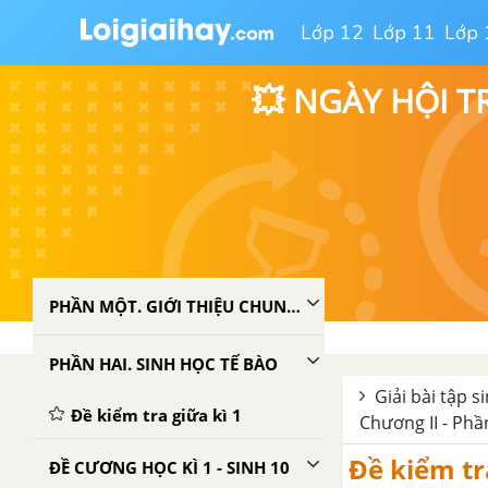
Lớp 12
Lớp 11
Lớp 
💥 NGÀY HỘI T
PHẦN MỘT. GIỚI THIỆU CHUNG VỀ THẾ GIỚI SỐNG
PHẦN HAI. SINH HỌC TẾ BÀO
Giải bài tập s
Đề kiểm tra giữa kì 1
Chương II - Phầ
Đề kiểm tra
ĐỀ CƯƠNG HỌC KÌ 1 - SINH 10