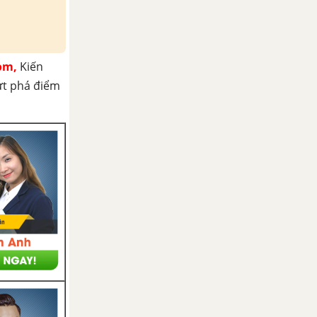
om,
Kiến
ứt phá điểm