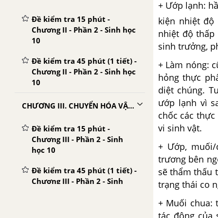
+ Ướp lạnh: hầ
Đề kiểm tra 15 phút -
kiện nhiệt độ
Chương II - Phần 2 - Sinh học
nhiệt độ thấp 
10
sinh trưởng, ph
Đề kiểm tra 45 phút (1 tiết) -
+ Làm nóng: c
Chương II - Phần 2 - Sinh học
hỏng thực phẩ
10
diệt chúng. T
ướp lạnh vì s
CHƯƠNG III. CHUYỂN HÓA VẬT CHẤT VÀ NĂNG LƯỢNG TRONG TẾ BÀO
chốc các thực 
vi sinh vật.
Đề kiểm tra 15 phút -
Chương III - Phần 2 - Sinh
+ Ướp, muối/
học 10
trương bên ngo
Đề kiểm tra 45 phút (1 tiết) -
sẽ thẩm thấu t
Chương III - Phần 2 - Sinh
trạng thái co 
học 10
+ Muối chua: 
tác động của 
CHƯƠNG IV. PHÂN BÀO