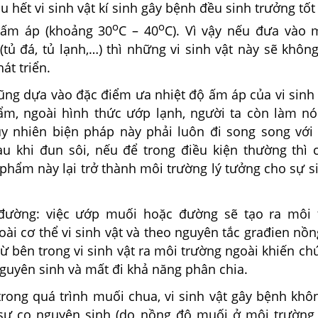
u hết vi sinh vật kí sinh gây bệnh đều sinh trưởng tốt
o
o
 ấm áp (khoảng 30
C – 40
C). Vì vậy nếu đưa vào 
(tủ đá, tủ lạnh,…) thì những vi sinh vật này sẽ khôn
át triển.
ũng dựa vào đặc điểm ưa nhiệt độ ấm áp của vi sinh 
m, ngoài hình thức ướp lạnh, người ta còn làm nó
uy nhiên biện pháp này phải luôn đi song song với
au khi đun sôi, nếu để trong điều kiện thường thì
phẩm này lại trở thành môi trường lý tưởng cho sự s
đường: việc ướp muối hoặc đường sẽ tạo ra môi 
ài cơ thể vi sinh vật và theo nguyên tắc građien nồ
ừ bên trong vi sinh vật ra môi trường ngoài khiến ch
nguyên sinh và mất đi khả năng phân chia.
trong quá trình muối chua, vi sinh vật gây bệnh khô
sự co nguyên sinh (do nồng độ muối ở môi trường