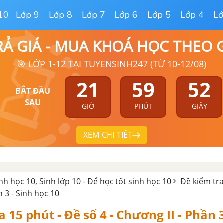
10
Lớp 9
Lớp 8
Lớp 7
Lớp 6
Lớp 5
Lớp 4
Lớ
RẢ GIÁ - MUA KHOÁ HỌC THEO
🎯 LỚP 1-12 TẠI TUYENSINH247 (TỪ 10-12/08)
21
59
51
BẮT ĐẦU
SAU
GIỜ
PHÚT
GIÂY
XEM CHI TIẾT
inh học 10, Sinh lớp 10 - Để học tốt sinh học 10
Đề kiểm tra
n 3 - Sinh học 10
 15 phút - Đề số 4 - Chương II - Phần 3