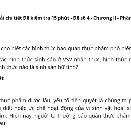
ải chi tiết Đề kiểm tra 15 phút - Đề số 4 - Chương II - Phần
cho biết các hình thức bảo quản thực phẩm phổ biến
ác hình thức sinh sản ở VSV nhân thực, hình thức n
ình thức nào là sinh sản hữ tính?
ết
hực phẩm được lâu, yếu tố tiên quyết là chúng ta p
u diệt hoặc ức chế hoạt động của vi sinh vật hoại s
ẩm. Hiện nay, người ta thường bảo quản thực phẩ
au: