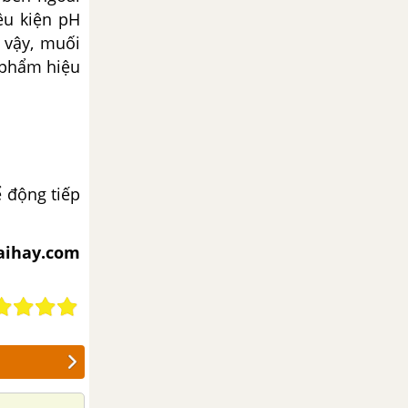
ều kiện pH
ì vậy, muối
 phẩm hiệu
ể động tiếp
iaihay.com