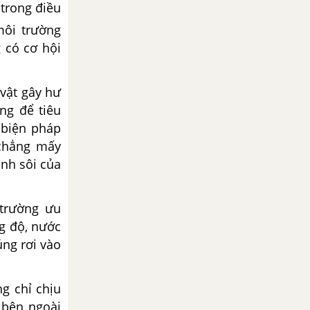
 trong điều
môi trường
g có cơ hội
vật gây hư
ng để tiêu
 biện pháp
 chẳng mấy
inh sôi của
trường ưu
ng độ, nước
úng rơi vào
ng chỉ chịu
 bên ngoài