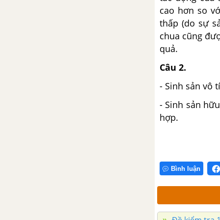
cao hơn so vớ
Đề kiểm tra 15 phút -
thấp (do sự sả
Chương IV - Phần 2 - Sinh
chua cũng đượ
học 10
quả.
Đề kiểm tra 45 phút (1 tiết) -
Câu 2.
Chương IV - Phần 2 - Sinh
học 10
- Sinh sản vô t
- Sinh sản hữu
ĐỀ KIỂM TRA HỌC KÌ 2 (ĐỀ THI HỌC KÌ 2) - SINH 10
hợp.
Đề ôn tập học kì 2 – Có đáp
án và lời giải
Đề thi học kì 2 của các
Bình luận
trường có lời giải – Mới nhất
CÂU HỎI TỰ LUYỆN SINH 10