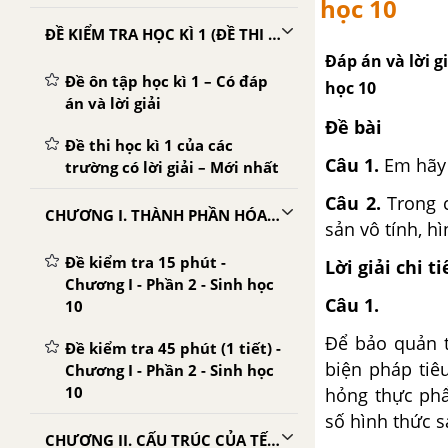
học 10
ĐỀ KIỂM TRA HỌC KÌ 1 (ĐỀ THI HỌC KÌ 1) - SINH 10
Đáp án và lời gi
Đề ôn tập học kì 1 – Có đáp
học 10
án và lời giải
Đề bài
Đề thi học kì 1 của các
Câu 1.
Em hãy 
trường có lời giải – Mới nhất
Câu 2.
Trong c
CHƯƠNG I. THÀNH PHẦN HÓA HỌC CỦA TẾ BÀO
sản vô tính, h
Đề kiểm tra 15 phút -
Lời giải chi ti
Chương I - Phần 2 - Sinh học
Câu 1.
10
Để bảo quản t
Đề kiểm tra 45 phút (1 tiết) -
biện pháp tiê
Chương I - Phần 2 - Sinh học
10
hỏng thực ph
số hình thức s
CHƯƠNG II. CẤU TRÚC CỦA TẾ BÀO