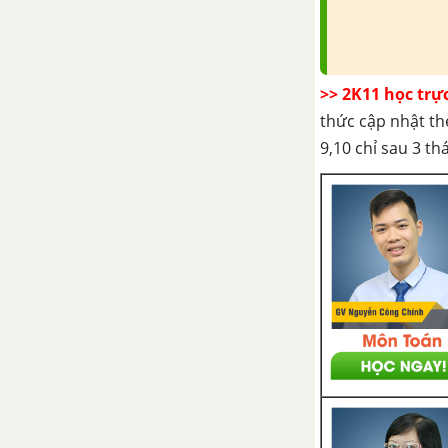
>> 2K11 học trự
thức cập nhật th
9,10 chỉ sau 3 t