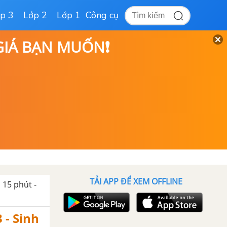
p 3
Lớp 2
Lớp 1
Công cụ
 GIÁ BẠN MUỐN❗
TẢI APP ĐỂ XEM OFFLINE
 15 phút -
 - Sinh