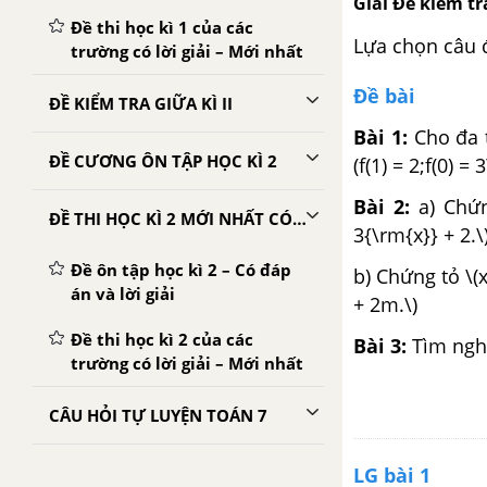
Giải Đề kiểm tra
Đề thi học kì 1 của các
Lựa chọn câu 
trường có lời giải – Mới nhất
Đề bài
ĐỀ KIỂM TRA GIỮA KÌ II
Bài 1:
Cho đa th
ĐỀ CƯƠNG ÔN TẬP HỌC KÌ 2
(f(1) = 2;f(0) 
Bài 2:
a) Chứng
ĐỀ THI HỌC KÌ 2 MỚI NHẤT CÓ LỜI GIẢI
3{\rm{x}} + 2.\
Đề ôn tập học kì 2 – Có đáp
b) Chứng tỏ \(x
án và lời giải
+ 2m.\)
Đề thi học kì 2 của các
Bài 3:
Tìm nghiệ
trường có lời giải – Mới nhất
CÂU HỎI TỰ LUYỆN TOÁN 7
LG bài 1