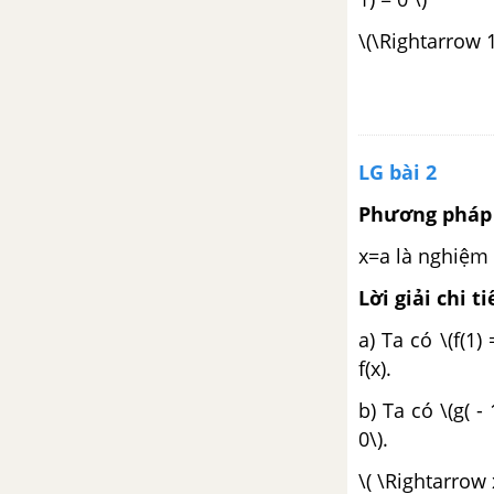
\(\Rightarrow 1
LG bài 2
Phương pháp 
x=a là nghiệm 
Lời giải chi ti
a) Ta có \(f(1
f(x).
b) Ta có \(g( -
0\).
\( \Rightarrow