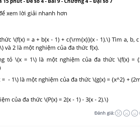
 15 phút - Đề số 4 - Bài 9 - Chương 4 – Đại số 7
để xem lời giải nhanh hơn
ức \(f(x) = a + b(x - 1) + c{\rm{x}}(x - 1).\) Tìm a, b, c
= 3\) và 2 là một nghiệm của đa thức f(x).
 tỏ \(x = 1\) là một nghiệm của đa thức \(f(x) = {
)
 = - 1\) là một nghiệm của đa thức \(g(x) = {x^2} + (2m
m của đa thức \(P(x) = 2(x - 1) - 3(x - 2).\)
Đánh giá: