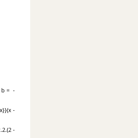
w b = -
x}}(x -
.2.(2 -