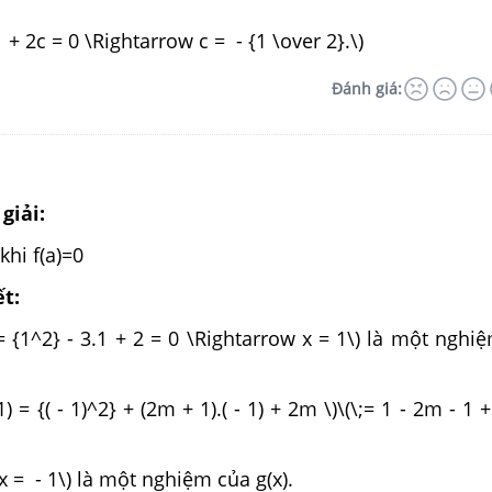
 + 2c = 0 \Rightarrow c = - {1 \over 2}.\)
Đánh giá:
giải:
khi f(a)=0
ết:
) = {1^2} - 3.1 + 2 = 0 \Rightarrow x = 1\) là một nghi
 1) = {( - 1)^2} + (2m + 1).( - 1) + 2m \)\(\;= 1 - 2m - 1
 x = - 1\) là một nghiệm của g(x).