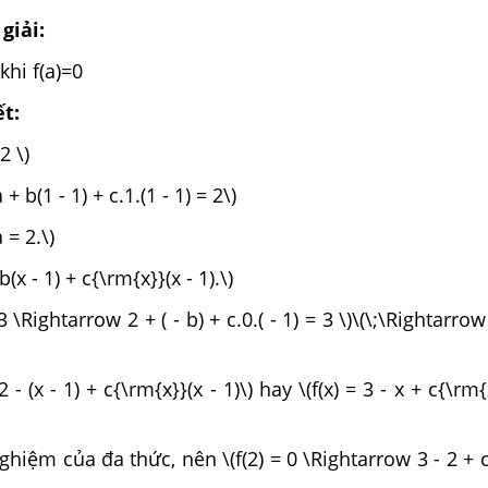
giải:
khi f(a)=0
ết:
2 \)
+ b(1 - 1) + c.1.(1 - 1) = 2\)
 = 2.\)
b(x - 1) + c{\rm{x}}(x - 1).\)
 3 \Rightarrow 2 + ( - b) + c.0.( - 1) = 3 \)\(\;\Rightarro
2 - (x - 1) + c{\rm{x}}(x - 1)\) hay \(f(x) = 3 - x + c{\rm{
 nghiệm của đa thức, nên \(f(2) = 0 \Rightarrow 3 - 2 + c