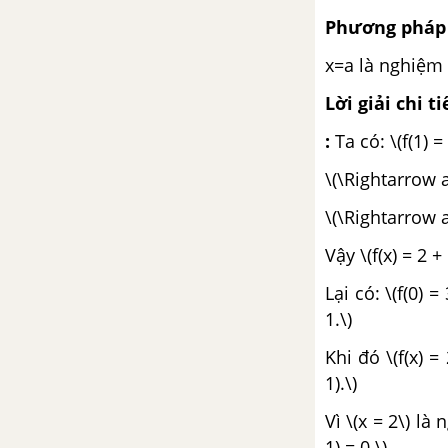
Phương pháp 
x=a là nghiệm 
Lời giải chi ti
:
Ta có: \(f(1) = 
\(\Rightarrow a 
\(\Rightarrow a
Vậy \(f(x) = 2 + 
Lại có: \(f(0) =
1.\)
Khi đó \(f(x) = 
1).\)
Vì \(x = 2\) là
1) = 0 \)