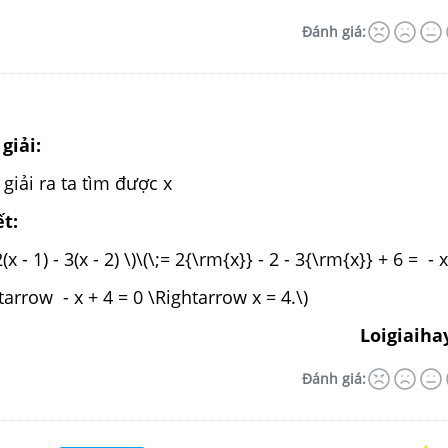
Đánh giá:
giải:
) giải ra ta tìm được x
ết:
(x - 1) - 3(x - 2) \)\(\;= 2{\rm{x}} - 2 - 3{\rm{x}} + 6 = - x
htarrow - x + 4 = 0 \Rightarrow x = 4.\)
Loigiaiha
Đánh giá: