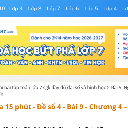
10
Lớp 9
Lớp 8
Lớp 7
Lớp 6
Lớp 5
Lớp 4
Lớ
iải bài tập toán lớp 7 sgk đầy đủ đại số và hình học
Bài 9. 
ến
 15 phút - Đề số 4 - Bài 9 - Chương 4 –