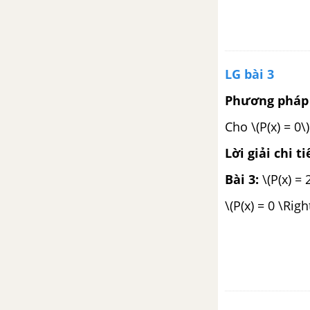
LG bài 3
Phương pháp 
Cho \(P(x) = 0\
Lời giải chi ti
Bài 3:
\(P(x) = 2
\(P(x) = 0 \Rig