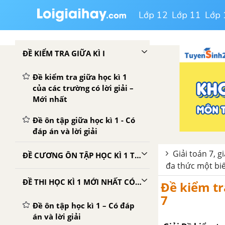
Lớp 12
Lớp 11
Lớp 
ĐỀ KIỂM TRA GIỮA KÌ I
Đề kiểm tra giữa học kì 1
của các trường có lời giải –
Mới nhất
Đề ôn tập giữa học kì 1 - Có
đáp án và lời giải
Giải toán 7, g
ĐỀ CƯƠNG ÔN TẬP HỌC KÌ 1 TOÁN 7
đa thức một bi
ĐỀ THI HỌC KÌ 1 MỚI NHẤT CÓ LỜI GIẢI
Đề kiểm tra
7
Đề ôn tập học kì 1 – Có đáp
án và lời giải