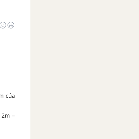
ệm của
 + 2m =