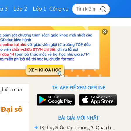
p 3
Lớp 2
Lớp 1
Công cụ
TẢI APP ĐỂ XEM OFFLINE
Nghiệm của
 Đại số
BÀI GIẢI MỚI NHẤT
Lý thuyết Ôn tập chương 3. Quan hệ giữa các yếu tố trong tam giác