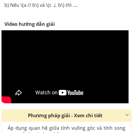
b) Nếu \(a // b\) và \(c ⊥ b\) thì ....
Video hướng dẫn giải
Phương pháp giải - Xem chi tiết
Áp dụng q
uan hệ giữa tính vuông góc và tính song