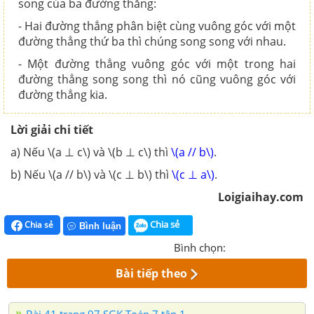
song của ba đường thẳng:
- Hai đường thẳng phân biệt cùng vuông góc với một
đường thẳng thứ ba thì chúng song song với nhau.
- Một đường thẳng vuông góc với một trong hai
đường thẳng song song thì nó cũng vuông góc với
đường thẳng kia.
Lời giải chi tiết
a) Nếu \(a ⊥ c\) và \(b ⊥ c\) thì
\(a // b\)
.
b) Nếu \(a // b\) và \(c ⊥ b\) thì
\(c ⊥ a\)
.
Loigiaihay.com
Chia sẻ
Chia sẻ
Bình luận
Bình chọn:
Bài tiếp theo
Bài 41 trang 97 SGK Toán 7 tập 1