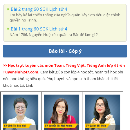
Bài 2 trang 60 SGK Lịch sử 4
Em hãy kể lại chiến thắng của nghĩa quân Tây Sơn tiêu diệt chính
quyền họ Trịnh.
Bài 1 trang 60 SGK Lịch sử 4
Năm 1786, Nguyễn Huệ kéo quân ra Bắc để làm gì ?
Báo lỗi - Góp ý
>> Học trực tuyến các môn Toán, Tiếng Việt, Tiếng Anh lớp 4 trên
Tuyensinh247.com.
Cam kết giúp con lớp 4 học tốt, hoàn trả học phí
nếu học không hiệu quả. Phụ huynh và học sinh tham khảo chi tiết
khoá học tại: Link