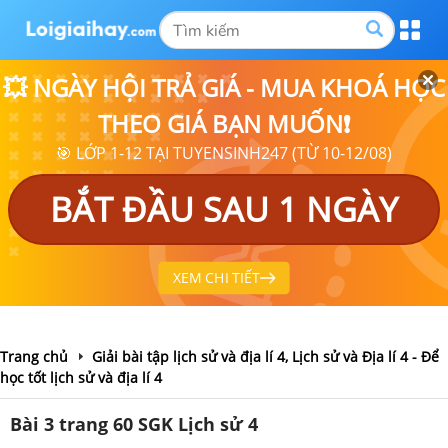
💥 NGÀY HỘI TRẢ GIÁ - MUA KHOÁ HỌC
THEO GIÁ BẠN MUỐN❗
🎯 LỚP 1-12 TẠI TUYENSINH247 (TỪ 10-12/08)
BẮT ĐẦU SAU 1 NGÀY
XEM CHI TIẾT
Trang chủ
Giải bài tập lịch sử và địa lí 4, Lịch sử và Địa lí 4 - Để
học tốt lịch sử và địa lí 4
Bài 3 trang 60 SGK Lịch sử 4