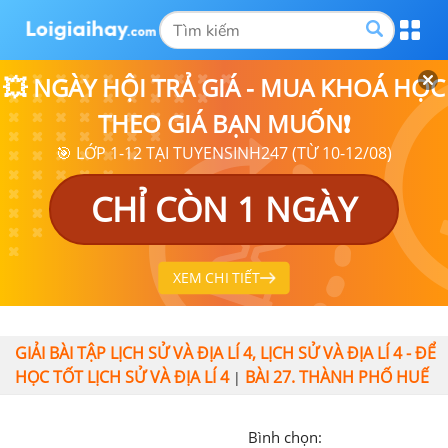
💥 NGÀY HỘI TRẢ GIÁ - MUA KHOÁ HỌC
THEO GIÁ BẠN MUỐN❗
🎯 LỚP 1-12 TẠI TUYENSINH247 (TỪ 10-12/08)
CHỈ CÒN 1 NGÀY
XEM CHI TIẾT
GIẢI BÀI TẬP LỊCH SỬ VÀ ĐỊA LÍ 4, LỊCH SỬ VÀ ĐỊA LÍ 4 - ĐỂ
HỌC TỐT LỊCH SỬ VÀ ĐỊA LÍ 4
BÀI 27. THÀNH PHỐ HUẾ
|
Bình chọn: