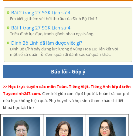
Bài 2 trang 27 SGK Lịch sử 4
Em biết gì thêm về thời thơ ấu của Đinh Bộ Lĩnh?
Bài 1 trang 27 SGK Lịch sử 4
Triều đình lục đục, tranh giành nhau ngai vàng.
Đinh Bộ Lĩnh đã làm được việc gì?
Đinh Bộ Lĩnh xây dựng lực lượng ở vùng Hoa Lư, liên kết với
một số sứ quân rồi đem quân đi đánh các sứ quân khác.
Báo lỗi - Góp ý
>> Học trực tuyến các môn Toán, Tiếng Việt, Tiếng Anh lớp 4 trên
Tuyensinh247.com.
Cam kết giúp con lớp 4 học tốt, hoàn trả học phí
nếu học không hiệu quả. Phụ huynh và học sinh tham khảo chi tiết
khoá học tại: Link