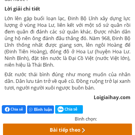
Lời giải chi tiết
Lớn lên gặp buổi loạn lạc, Đinh Bộ Lĩnh xây dựng lực
lượng ở vùng Hoa Lư, liên kết với một số sứ quân rồi
đem quân đi đánh các sứ quân khác. Được nhân dân
ủng hộ nên ông đánh đâu thắng đó. Năm 968, Đinh Bộ
Lĩnh thống nhất được giang sơn, lên ngôi Hoàng đế
(Đinh Tiên Hoàng), đóng đô ở Hoa Lư (huyện Hoa Lư.
Ninh Bình), đặt tên nước là Đại Cồ Việt (nước Việt lớn),
niên hiệu là Thái Bình.
Đất nước thái bình đúng như mong muốn của nhân
dân. Dân lưu tán trở về quê cũ. Đồng ruộng trở lại xanh
tươi, người người xuôi ngược buôn bán.
Loigiaihay.com
Chia sẻ
Chia sẻ
Bình luận
Bình chọn:
Bài tiếp theo