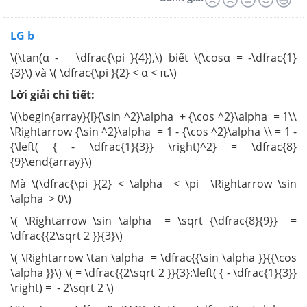
LG b
\(\tan(α - \dfrac{\pi }{4}),\) biết \(\cosα = -\dfrac{1}
{3}\) và \( \dfrac{\pi }{2} < α < π.\)
Lời giải chi tiết:
\(\begin{array}{l}{\sin ^2}\alpha + {\cos ^2}\alpha = 1\\
\Rightarrow {\sin ^2}\alpha = 1 - {\cos ^2}\alpha \\ = 1 -
{\left( { - \dfrac{1}{3}} \right)^2} = \dfrac{8}
{9}\end{array}\)
Mà \(\dfrac{\pi }{2} < \alpha < \pi \Rightarrow \sin
\alpha > 0\)
\( \Rightarrow \sin \alpha = \sqrt {\dfrac{8}{9}} =
\dfrac{{2\sqrt 2 }}{3}\)
\( \Rightarrow \tan \alpha = \dfrac{{\sin \alpha }}{{\cos
\alpha }}\) \( = \dfrac{{2\sqrt 2 }}{3}:\left( { - \dfrac{1}{3}}
\right) = - 2\sqrt 2 \)