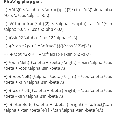
Phương pháp giải:
+) Với \(0 < \alpha < \dfrac{\pi }{2}\) ta có: \(\sin \alpha
>0, \, \, \cos \alpha >0.\)
+) Với \( \dfrac{\pi }{2} < \alpha < \pi \) ta có: \(\sin
\alpha >0, \, \, \cos \alpha < 0.\)
+) \(\sin^2 \alpha +\cos^2 \alpha =1. \)
+) \({\tan ^2}x + 1 = \dfrac{1}{{{{\cos }^2}x}}.\)
+) \({\cot ^2}x + 1 = \dfrac{1}{{{{\sin }^2}x}}.\)
+) \(\sin \left( {\alpha + \beta } \right) = \sin \alpha \cos
\beta + \cos \alpha \sin \beta .\)
+) \( \cos \left( {\alpha - \beta } \right) = \cos \alpha \cos
\beta + \sin \alpha \sin \beta .\)
+) \( \cos \left( {\alpha + \beta } \right) = \cos \alpha \cos
\beta - \sin \alpha \sin \beta .\)
+) \( \tan\left( {\alpha + \beta } \right) = \dfrac{{\tan
\alpha + \tan \beta }}{{1 - \tan \alpha \tan \beta }}.\)