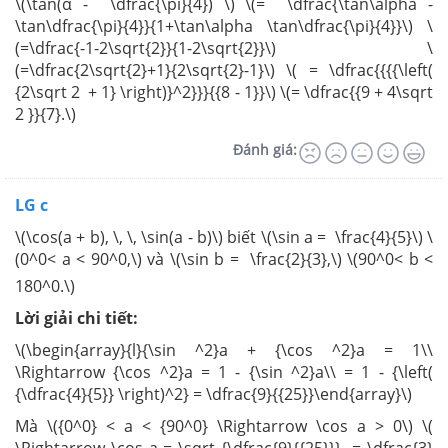
\(\tan(α - \dfrac{\pi}{4}) \) \(= \dfrac{\tan\alpha -
\tan\dfrac{\pi}{4}}{1+\tan\alpha \tan\dfrac{\pi}{4}}\) \
(=\dfrac{-1-2\sqrt{2}}{1-2\sqrt{2}}\) \
(=\dfrac{2\sqrt{2}+1}{2\sqrt{2}-1}\) \( = \dfrac{{{{\left(
{2\sqrt 2 + 1} \right)}^2}}}{{8 - 1}}\) \(= \dfrac{{9 + 4\sqrt
2 }}{7}.\)
Đánh giá:
LG c
\(\cos(a + b), \, \, \sin(a - b)\) biết \(\sin a = \frac{4}{5}\) \
(0^0< a < 90^0,\) và \(\sin b = \frac{2}{3},\) \(90^0< b <
180^0.\)
Lời giải chi tiết:
\(\begin{array}{l}{\sin ^2}a + {\cos ^2}a = 1\\
\Rightarrow {\cos ^2}a = 1 - {\sin ^2}a\\ = 1 - {\left(
{\dfrac{4}{5}} \right)^2} = \dfrac{9}{{25}}\end{array}\)
Mà \({0^0} < a < {90^0} \Rightarrow \cos a > 0\) \(