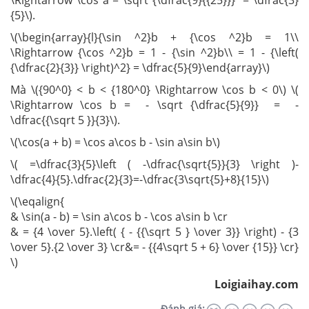
\Rightarrow \cos a = \sqrt {\dfrac{9}{{25}}} = \dfrac{3}
{5}\).
\(\begin{array}{l}{\sin ^2}b + {\cos ^2}b = 1\\
\Rightarrow {\cos ^2}b = 1 - {\sin ^2}b\\ = 1 - {\left(
{\dfrac{2}{3}} \right)^2} = \dfrac{5}{9}\end{array}\)
Mà \({90^0} < b < {180^0} \Rightarrow \cos b < 0\) \(
\Rightarrow \cos b = - \sqrt {\dfrac{5}{9}} = -
\dfrac{{\sqrt 5 }}{3}\).
\(\cos(a + b) = \cos a\cos b - \sin a\sin b\)
\( =\dfrac{3}{5}\left ( -\dfrac{\sqrt{5}}{3} \right )-
\dfrac{4}{5}.\dfrac{2}{3}=-\dfrac{3\sqrt{5}+8}{15}\)
\(\eqalign{
& \sin(a - b) = \sin a\cos b - \cos a\sin b \cr
& = {4 \over 5}.\left( { - {{\sqrt 5 } \over 3}} \right) - {3
\over 5}.{2 \over 3} \cr&= - {{4\sqrt 5 + 6} \over {15}} \cr}
\)
Loigiaihay.com
Đánh giá: