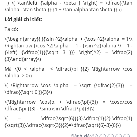
+) \( \tan\left( {\alpha - \beta } \right) = \dfrac{{\tan
\alpha - \tan \beta }}{{1 + \tan \alpha \tan \beta }}.\)
Lời giải chi tiết:
Ta có:
\(\begin{array}{l}{\sin ^2}\alpha + {\cos ^2}\alpha = 1\\
\Rightarrow {\cos ^2}\alpha = 1 - {\sin ^2}\alpha \\ = 1 -
{\left( {\dfrac{1}{{\sqrt 3 }}} \right)^2} = \dfrac{2}
{3}\end{array}\)
Mà \(0 < \alpha < \dfrac{\pi }{2} \Rightarrow \cos
\alpha > 0\)
\( \Rightarrow \cos \alpha = \sqrt {\dfrac{2}{3}} =
\dfrac{{\sqrt 6 }}{3}\)
\(\Rightarrow \cos(α + \dfrac{\pi}{3}) = \cosα\cos
\dfrac{\pi }{3} - \sinα\sin \dfrac{\pi}{3}\)
\( = \dfrac{\sqrt{6}}{3}.\dfrac{1}{2}-\dfrac{1}
{\sqrt{3}}.\dfrac{\sqrt{3}}{2}=\dfrac{\sqrt{6}-3}{6}\)
Đánh giá: