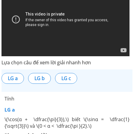
Lựa chọn câu để xem lời giải nhanh hơn
LG a
LG b
LG c
Tính
LG a
\(\cos(α + \dfrac{\pi}{3}),\) biết \(\sinα = \dfrac{1}
{\sqrt{3}}\) và \(0 < α < \dfrac{\pi }{2}.\)