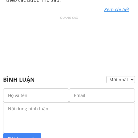
theo các bước như sau:
Xem chi tiết
QUẢNG CÁO
BÌNH LUẬN