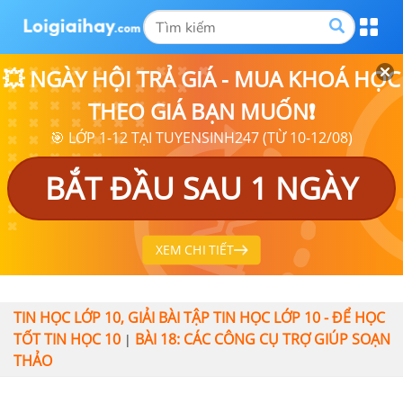
💥 NGÀY HỘI TRẢ GIÁ - MUA KHOÁ HỌC
THEO GIÁ BẠN MUỐN❗
🎯 LỚP 1-12 TẠI TUYENSINH247 (TỪ 10-12/08)
BẮT ĐẦU SAU 1 NGÀY
XEM CHI TIẾT
TIN HỌC LỚP 10, GIẢI BÀI TẬP TIN HỌC LỚP 10 - ĐỂ HỌC
TỐT TIN HỌC 10
BÀI 18: CÁC CÔNG CỤ TRỢ GIÚP SOẠN
|
THẢO