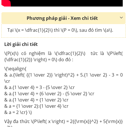
Phương pháp giải - Xem chi tiết
Tại \(x = \dfrac{1}{2}\) thì \(P = 0\), sau đó tìm \(a\).
Lời giải chi tiết
\(P(x)\) có nghiệm là \(\dfrac{1}{2}\) tức là \(P\left(
{\dfrac{1}{2}} \right) = 0\) do đó :
\(\eqalign{
& a.{\left( {{1 \over 2}} \right)^2} + 5.{1 \over 2} - 3 = 0
\cr
& a.{1 \over 4} = 3 - {5 \over 2} \cr
& a.{1 \over 4} = {6 \over 2} - {5 \over 2} \cr
& a.{1 \over 4} = {1 \over 2} \cr
& a = {1 \over 2}:{1 \over 4} \cr
& a = 2 \cr} \)
Vậy đa thức \(P\left( x \right) = 2{{\rm{x}}^2} + 5{\rm{x}}