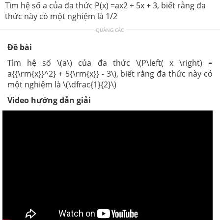
Tìm hệ số a của đa thức P(x) =ax2 + 5x + 3, biết rằng đa
thức này có một nghiệm là 1/2
QUẢNG CÁO
Đề bài
Tìm hệ số \(a\) của đa thức \(P\left( x \right) =
a{{\rm{x}}^2} + 5{\rm{x}} - 3\), biết rằng đa thức này có
một nghiệm là \(\dfrac{1}{2}\)
Video hướng dẫn giải