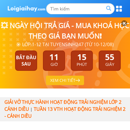
💥 NGÀY HỘI TRẢ GIÁ - MUA KHOÁ HỌC
THEO GIÁ BẠN MUỐN❗
🎯 LỚP 1-12 TẠI TUYENSINH247 (TỪ 10-12/08)
11
15
55
BẮT ĐẦU
SAU
GIỜ
PHÚT
GIÂY
XEM CHI TIẾT
GIẢI VỞ THỰC HÀNH HOẠT ĐỘNG TRẢI NGHIỆM LỚP 2
CÁNH DIỀU
TUẦN 13 VTH HOẠT ĐỘNG TRẢI NGHIỆM 2
|
- CÁNH DIỀU