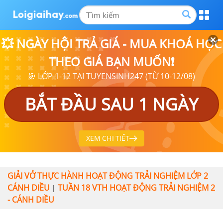
💥 NGÀY HỘI TRẢ GIÁ - MUA KHOÁ HỌC
THEO GIÁ BẠN MUỐN❗
🎯 LỚP 1-12 TẠI TUYENSINH247 (TỪ 10-12/08)
BẮT ĐẦU SAU 1 NGÀY
XEM CHI TIẾT
GIẢI VỞ THỰC HÀNH HOẠT ĐỘNG TRẢI NGHIỆM LỚP 2
CÁNH DIỀU
TUẦN 18 VTH HOẠT ĐỘNG TRẢI NGHIỆM 2
|
- CÁNH DIỀU