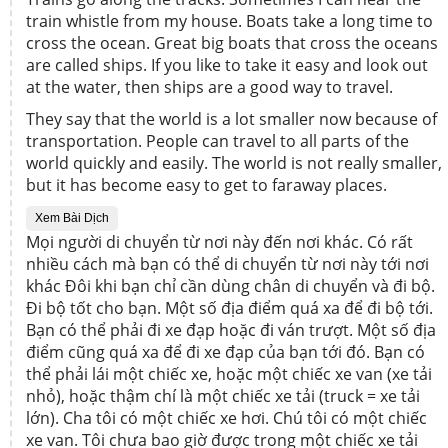
train whistle from my house. Boats take a long time to
cross the ocean. Great big boats that cross the oceans
are called ships. If you like to take it easy and look out
at the water, then ships are a good way to travel.
They say that the world is a lot smaller now because of
transportation. People can travel to all parts of the
world quickly and easily. The world is not really smaller,
but it has become easy to get to faraway places.
Xem Bài Dịch
Mọi người di chuyển từ nơi này đến nơi khác. Có rất
nhiều cách mà bạn có thể di chuyển từ nơi này tới nơi
khác Đôi khi bạn chỉ cần dùng chân di chuyển và đi bộ.
Đi bộ tốt cho bạn. Một số địa điểm quá xa để đi bộ tới.
Bạn có thể phải đi xe đạp hoặc đi ván trượt. Một số địa
điểm cũng quá xa để đi xe đạp của bạn tới đó. Bạn có
thể phải lái một chiếc xe, hoặc một chiếc xe van (xe tải
nhỏ), hoặc thậm chí là một chiếc xe tải (truck = xe tải
lớn). Cha tôi có một chiếc xe hơi. Chú tôi có một chiếc
xe van. Tôi chưa bao giờ được trong một chiếc xe tải