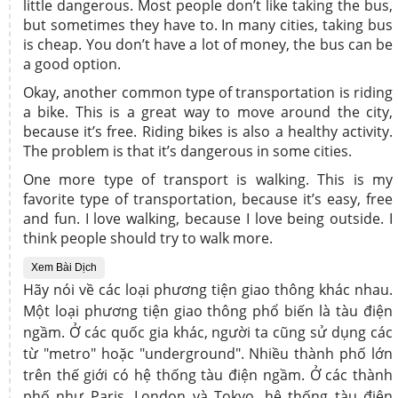
little dangerous. Most people don’t like taking the bus,
but sometimes they have to. In many cities, taking bus
is cheap. You don’t have a lot of money, the bus can be
a good option.
Okay, another common type of transportation is riding
a bike. This is a great way to move around the city,
because it’s free. Riding bikes is also a healthy activity.
The problem is that it’s dangerous in some cities.
One more type of transport is walking. This is my
favorite type of transportation, because it’s easy, free
and fun. I love walking, because I love being outside. I
think people should try to walk more.
Xem Bài Dịch
Hãy nói về các loại phương tiện giao thông khác nhau.
Một loại phương tiện giao thông phổ biến là tàu điện
ngầm. Ở các quốc gia khác, người ta cũng sử dụng các
từ "metro" hoặc "underground". Nhiều thành phố lớn
trên thế giới có hệ thống tàu điện ngầm. Ở các thành
phố như Paris, London và Tokyo, hệ thống tàu điện