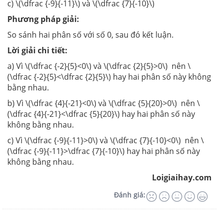
c) \(\dfrac {-9}{-11}\) và \(\dfrac {7}{-10}\)
Phương pháp giải:
So sánh hai phân số với số 0, sau đó kết luận.
Lời giải chi tiết:
a) Vì \(\dfrac {-2}{5}<0\) và \(\dfrac {2}{5}>0\) nên \
(\dfrac {-2}{5}<\dfrac {2}{5}\) hay hai phân số này không
bằng nhau.
b) Vì \(\dfrac {4}{-21}<0\) và \(\dfrac {5}{20}>0\) nên \
(\dfrac {4}{-21}<\dfrac {5}{20}\) hay hai phân số này
không bằng nhau.
c) Vì \(\dfrac {-9}{-11}>0\) và \(\dfrac {7}{-10}<0\) nên \
(\dfrac {-9}{-11}>\dfrac {7}{-10}\) hay hai phân số này
không bằng nhau.
Loigiaihay.com
Đánh giá: