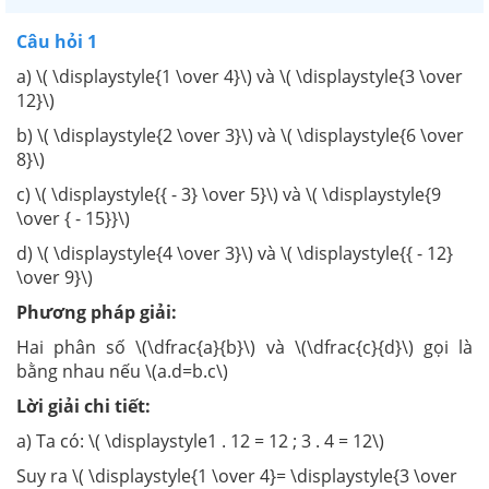
Câu hỏi 1
a) \( \displaystyle{1 \over 4}\) và \( \displaystyle{3 \over
12}\)
b) \( \displaystyle{2 \over 3}\) và \( \displaystyle{6 \over
8}\)
c) \( \displaystyle{{ - 3} \over 5}\) và \( \displaystyle{9
\over { - 15}}\)
d) \( \displaystyle{4 \over 3}\) và \( \displaystyle{{ - 12}
\over 9}\)
Phương pháp giải:
Hai phân số \(\dfrac{a}{b}\) và \(\dfrac{c}{d}\) gọi là
bằng nhau nếu \(a.d=b.c\)
Lời giải chi tiết:
a) Ta có: \( \displaystyle1 . 12 = 12 ; 3 . 4 = 12\)
Suy ra \( \displaystyle{1 \over 4}= \displaystyle{3 \over