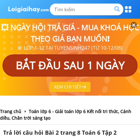
💥 NGÀY HỘI TRẢ GIÁ - MUA KHOÁ HỌC
THEO GIÁ BẠN MUỐN❗
🎯 LỚP 1-12 TẠI TUYENSINH247 (TỪ 10-12/08)
BẮT ĐẦU SAU 1 NGÀY
XEM CHI TIẾT
Trang chủ
Toán lớp 6 - Giải toán lớp 6 Kết nối tri thức, Cánh
diều, Chân trời sáng tạo
Trả lời câu hỏi Bài 2 trang 8 Toán 6 Tập 2