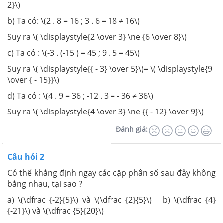
2}\)
b) Ta có: \(2 . 8 = 16 ; 3 . 6 = 18 ≠ 16\)
Suy ra \( \displaystyle{2 \over 3} \ne {6 \over 8}\)
c) Ta có : \(-3 . (-15 ) = 45 ; 9 . 5 = 45\)
Suy ra \( \displaystyle{{ - 3} \over 5}\)= \( \displaystyle{9
\over { - 15}}\)
d) Ta có : \(4 . 9 = 36 ; -12 . 3 = - 36 ≠ 36\)
Suy ra \( \displaystyle{4 \over 3} \ne {{ - 12} \over 9}\)
Đánh giá:
Câu hỏi 2
Có thể khẳng định ngay các cặp phân số sau đây không
bằng nhau, tại sao ?
a) \(\dfrac {-2}{5}\) và \(\dfrac {2}{5}\) b) \(\dfrac {4}
{-21}\) và \(\dfrac {5}{20}\)