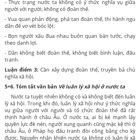
- Thực trạng nước ta không có ý thức nghĩa vụ giữa
người với người, không có đoàn thể.
- Vua quan phản động, phá tan đoàn thể, thi hành ngu
dân để vơ vét bóc lột.
- Bọn người xấu đua nhau buôn quan bán tước, chạy
theo danh lợi.
- Dân không biết đoàn thể, không biết bình luận, đấu
tranh.
Luận điểm 3:
Cần xây dựng đoàn thể, truyền bá chủ
nghĩa xã hội.
5+6. Tóm tắt văn bản
Về luân lý xã hội ở nước ta
Nước ta tuyệt nhiên không có và không biết đến luân
lý xã hội. Trong khi đó, luân lý xã hội như ý thức nghĩa
vụ giữa người với người và tổ chức đoàn thể đã rất
thịnh hành ở châu Âu. Ở nước ta, ai bị kẻ mạnh lấy
quyền lực đè nén, người xung quanh cũng mặc kệ thì ở
châu Âu, ở Pháp họ đấu tranh đòi công bằng cho kỳ
được. Nguyên nhân khiến nước ta không có luân lý xã