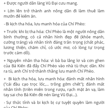
+ Được người dân làng Vũ Đại cưu mang.
+ Lớn lên trở thành anh nông dân đi làm thuê làm
mướn để kiếm ăn.
-
Bi kịch tha hóa, lưu manh hóa của Chí Phèo:
+ Trước khi bị tha hóa: Chí Phèo là một người nông dân
bình thường, có cả nhân hình đẹp đẽ (khỏe mạnh,
cường tráng) và nhân tính đáng trân trọng (chất phác,
lương thiện, chăm chỉ, có ước mơ, có lòng tự trọng
trước cám dỗ).
+ Nguyên nhân tha hóa: vì bà ba lẳng lơ và cơn ghen
của Bá Kiến đã đẩy Chí Phèo vào nhà tù thực dân. Khi
ra tù, anh Chí trở thành thằng lưu manh Chí Phèo.
+ Bi kịch tha hóa, lưu manh hóa: đánh mất nhân hình
("cái đầu cạo trọc lốc,… trông gớm chết"); đánh mất
nhân tính (triền miên trong rượu, rạch mặt ăn vạ, làm
tay sai cho Bá Kiến đè nén làng Vũ Đại…).
-
Sự thức tỉnh và bi kịch bị cự tuyệt quyền làm người
của Chí Phèo: