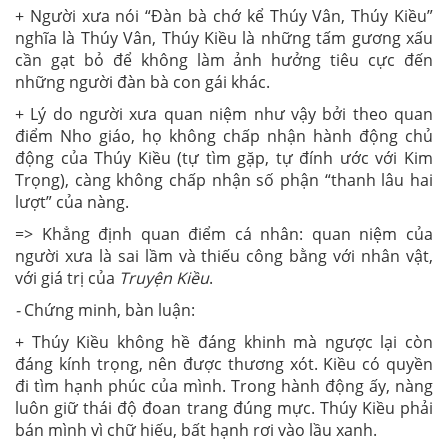
+ Người xưa nói “Đàn bà chớ kể Thúy Vân, Thúy Kiều”
nghĩa là Thúy Vân, Thúy Kiều là những tấm gương xấu
cần gạt bỏ để không làm ảnh hưởng tiêu cực đến
những người đàn bà con gái khác.
+ Lý do người xưa quan niệm như vậy bởi theo quan
điểm Nho giáo, họ không chấp nhận hành động chủ
động của Thúy Kiều (tự tìm gặp, tự đính ước với Kim
Trọng), càng không chấp nhận số phận “thanh lâu hai
lượt” của nàng.
=> Khẳng định quan điểm cá nhân: quan niệm của
người xưa là sai lầm và thiếu công bằng với nhân vật,
với giá trị của
Truyện Kiều
.
-
Chứng minh, bàn luận:
+ Thúy Kiều không hề đáng khinh mà ngược lại còn
đáng kính trọng, nên được thương xót. Kiều có quyền
đi tìm hạnh phúc của mình. Trong hành động ấy, nàng
luôn giữ thái độ đoan trang đúng mực. Thúy Kiều phải
bán mình vì chữ hiếu, bất hạnh rơi vào lầu xanh.