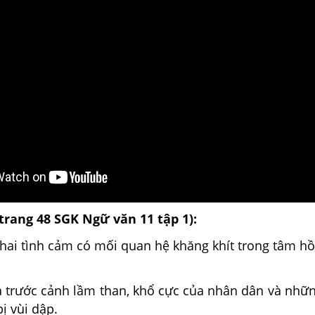
(trang 48 SGK Ngữ văn 11 tập 1):
 hai tình cảm có mối quan hệ khăng khít trong tâm h
xa trước cảnh lầm than, khổ cực của nhân dân và nhữ
ị vùi dập.