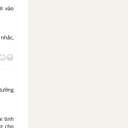
ời vào
 nhắc,
 tưởng
i tình
rợ cho