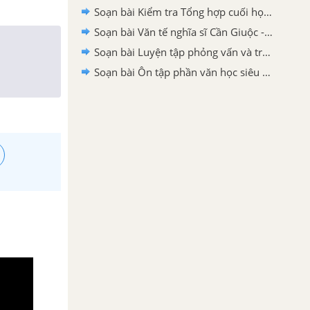
Soạn bài Kiểm tra Tổng hợp cuối học kì I - Ngữ văn 11 siêu ngắn
Soạn bài Văn tế nghĩa sĩ Cần Giuộc - Phần 1: Tác giả siêu ngắn
Soạn bài Luyện tập phỏng vấn và trả lời phỏng vấn siêu ngắn
Soạn bài Ôn tập phần văn học siêu ngắn