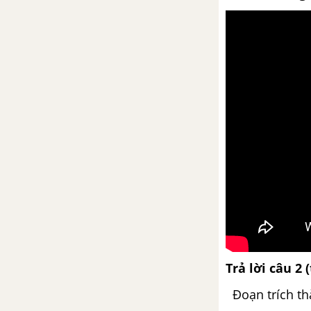
Hạnh phúc một tang gia - Vũ
Trọng Phụng
Phong cách ngôn ngữ báo chí
Tuần 13
Một số thể loại văn học: thơ,
truyện
Chí Phèo (Phần tác giả) - Nam
Cao
Phong cách ngôn ngữ báo chí
(tiếp)
Trả lời c
âu 2 
Tuần 14
Đoạn trích thà
Chí Phèo (Phần tác phẩm) - Nam