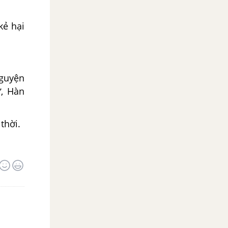
kẻ hại
nguyện
ư, Hàn
thời.