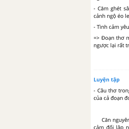
- Căm ghét sâ
Kiểm tra Tổng hợp cuối học kì I -
cảnh ngộ éo le
Ngữ văn 11 siêu ngắn
- Tình cảm yêu
Luyện tập phỏng vấn và trả lời
=> Đoạn thơ m
phỏng vấn siêu ngắn
ngược lại rất t
Tuần 19
Lưu biệt khi xuất dương
Luyện tập
Nghĩa của câu
- Câu thơ tron
Viết bài làm văn số 5: Nghị luận
của cả đoạn đó
văn học
Tuần 20
Căn nguyên củ
cảm đối lập n