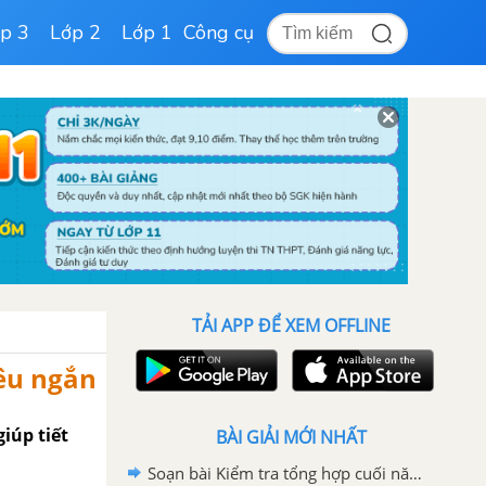
p 3
Lớp 2
Lớp 1
Công cụ
TẢI APP ĐỂ XEM OFFLINE
iêu ngắn
iúp tiết
BÀI GIẢI MỚI NHẤT
Soạn bài Kiểm tra tổng hợp cuối năm Ngữ văn 11 siêu ngắn