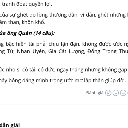
 tranh đoạt quyền lợi.
của sự ghét do lòng thương dân, vì dân, ghét những 
lầm than, khốn khổ.
ủa ông Quán (14 câu):
ng bậc hiền tài phải chịu lận đận, không được ước 
ổng Tử, Nhan Uyên, Gia Cát Lượng, Đổng Trọng Th
ức nho sĩ có tài, có đức, ngay thẳng nhưng không gặp 
thấy bóng dáng mình trong ước mơ lập thân giúp đời.
Đánh giá:
dẫn giải