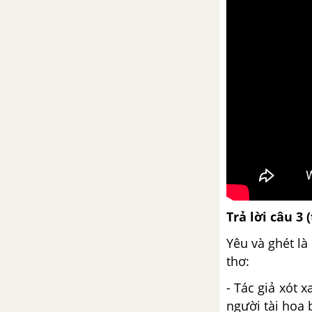
Phỏng vấn và trả lời phỏng vấn
Tuần 16
Vĩnh biệt Cửu Trùng Đài -
Nguyễn Huy Tưởng
Thực hành về sử dụng một số
kiểu câu trong văn bản
Tuần 17
Trả lời c
âu 3 
Tình yêu và thù hận - U. Sếch-
xpia
Yêu và ghét là
thơ:
Ôn tập phần văn học
- Tác giả xót 
người tài hoa b
Tuần 18