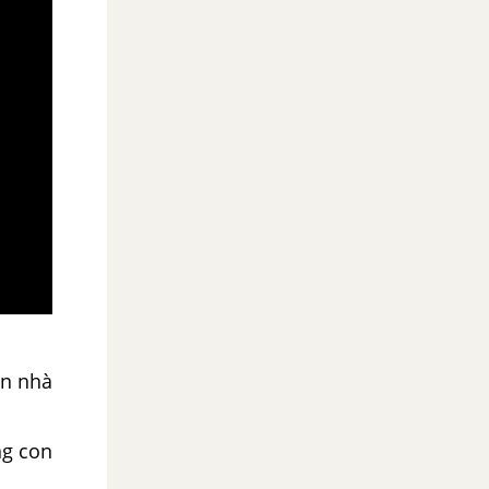
ồn nhà
ng con