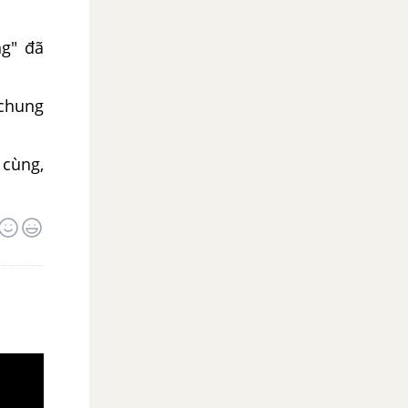
ng" đã
chung
 cùng,