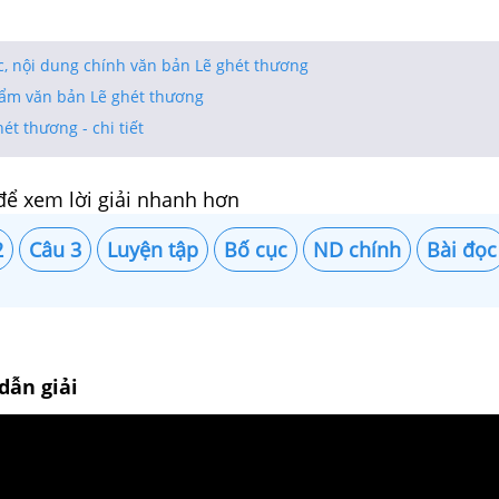
c, nội dung chính văn bản Lẽ ghét thương
phẩm văn bản Lẽ ghét thương
ét thương - chi tiết
để xem lời giải nhanh hơn
2
Câu 3
Luyện tập
Bố cục
ND chính
Bài đọc
dẫn giải