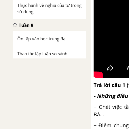
Thực hành về nghĩa của từ trong
sử dụng
Tuần 8
Ôn tập văn học trung đại
Thao tác lập luận so sánh
Tuần 9
Khái quát văn học Việt Nam từ
Trả lời c
âu 1 
đầu thế kỉ XX đến cách mạng
tháng Tám 1945
- Những điều 
+ Ghét việc 
Viết bài tập làm văn số 3: Nghị
Bá…
luận văn học
+ Điểm chung 
Tuần 10