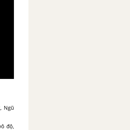
g, Ngũ
vô độ,