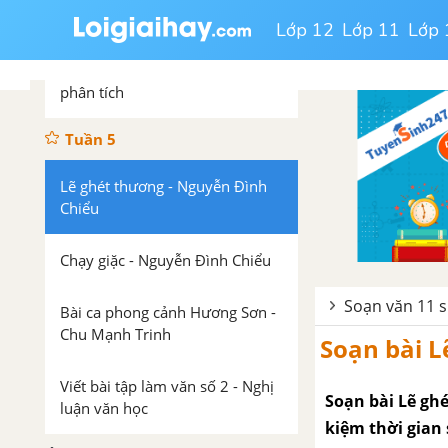
Bá Quát
Lớp 12
Lớp 11
Lớp 
Luyện tập thao tác lập luận
phân tích
Tuần 5
Lẽ ghét thương - Nguyễn Đình
Chiểu
Chạy giặc - Nguyễn Đình Chiểu
Soạn văn 11 s
Bài ca phong cảnh Hương Sơn -
Chu Mạnh Trinh
Soạn bài L
Viết bài tập làm văn số 2 - Nghị
Soạn bài Lẽ ghé
luận văn học
kiệm thời gian