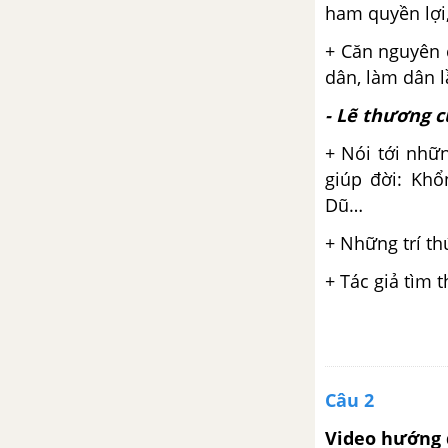
ham quyền lợi,
Hai đứa trẻ - Thạch Lam
+ Căn nguyên 
dân, làm dân 
Ngữ cảnh
- Lẽ thương c
Tuần 11
+ Nói tới nhữ
giúp đời: Kh
Chữ người tử tù - Nguyễn Tuân
Dũ…
+ Những trí th
Luyện tập thao tác lập luận so
sánh
+ Tác giả tìm 
Luyện tập vận dụng kết hợp các
thao tác lập luận phân tích và so
sánh
Câu 2
Tuần 12
Video hướng 