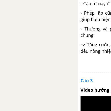
Cao
- Cặp từ này đư
- Phép lặp cũ
Thực hành về lựa chọn trật tự
giúp biểu hiện
các bộ phận trong câu
- Thương và 
Bản tin
chung.
=> Tăng cường
Tuần 15
đều nồng nhiệ
Cha con nghĩa nặng - Hồ Biểu
Chánh
Vi hành - Nguyễn Ái Quốc
Câu 3
Tinh thần thể dục - Nguyễn
Video hướng 
Công Hoan
Luyện tập viết bản tin