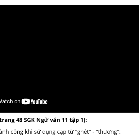
(trang 48 SGK Ngữ văn 11 tập 1):
nh công khi sử dụng cặp từ "ghét" - "thương":