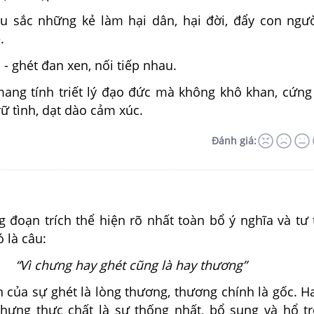
u sắc những kẻ làm hại dân, hại đời, đẩy con ngư
.
 - ghét đan xen, nối tiếp nhau.
ang tính triết lý đạo đức mà không khô khan, cứng
rữ tình, dạt dào cảm xúc.
Đánh giá:
g đoạn trích thể hiện rõ nhất toàn bổ ý nghĩa và tư
 là câu:
“Vì chưng hay ghét cũng là hay thương”
a sự ghét là lòng thương, thương chính là gốc. Ha
hưng thực chất là sự thống nhất, bổ sung và hổ t