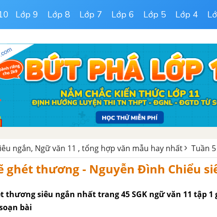
10
Lớp 9
Lớp 8
Lớp 7
Lớp 6
Lớp 5
Lớp 4
Lớ
iêu ngắn, Ngữ văn 11 , tổng hợp văn mẫu hay nhất
Tuần 5
ẽ ghét thương - Nguyễn Đình Chiểu s
t thương siêu ngắn nhất trang 45 SGK ngữ văn 11 tập 1 g
 soạn bài