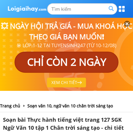
💥 NGÀY HỘI TRẢ GIÁ - MUA KHOÁ HỌC
THEO GIÁ BẠN MUỐN❗
🎯 LỚP 1-12 TẠI TUYENSINH247 (TỪ 10-12/08)
CHỈ CÒN 2 NGÀY
XEM CHI TIẾT
Trang chủ
Soạn văn 10, ngữ văn 10 chân trời sáng tạo
Soạn bài Thực hành tiếng việt trang 127 SGK
Ngữ Văn 10 tập 1 Chân trời sáng tạo - chi tiết