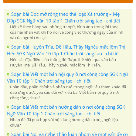
Soạn bài Đọc mở rộng theo thể loại: Xã trưởng – Mẹ
Đốp SGK Ngữ Văn 10 tập 1 Chân trời sáng tạo - chi tiết
Liệt kê theo bảng sau những từ ngữ, hình ảnh trong lời thoại
của hai nhân vật khi họ nói về công việc thường ngày của mình
và của người còn lại:
Soạn bài Huyện Trìa, Đề Hầu, Thầy Nghêu mắc lỡm Thị
Hến SGK Ngữ Văn 10 tập 1 Chân trời sáng tạo - chi tiết
Nêu các đặc điểm của tuồng đồ được thể hiện qua văn bản
Huyện Trìa, Đề Hầu, Thầy Nghêu mắc lỡm Thị Hến.
Soạn bài Viết một bản nội quy ở nơi công cộng SGK Ngữ
Văn 10 tập 1 Chân trời sáng tạo - chi tiết
Phần đầu, phần chính và phần cuối trong ngữ liệu tham khảo đã
đáp ứng được yêu cầu đối với kiểu bài Viết bản nội quy ở nơi
công cộng chưa?
Soạn bài Viết một bản hướng dẫn ở nơi công cộng SGK
Ngữ Văn 10 tập 1 Chân trời sáng tạo - chi tiết
Nhan đề đã phù hợp với nội dung hướng dẫn trong ngữ liệu
chưa?
Soạn bài Nói và nghe Thảo luận nhóm về một vấn đề có