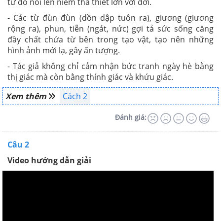
từ đó nói lên niềm tha thiết lớn với đời.
- Các từ đùn đùn (dồn dập tuôn ra), giương (giương
rộng ra), phun, tiễn (ngát, nức) gợi tả sức sống căng
đầy chất chứa từ bên trong tạo vật, tạo nên những
hình ảnh mới lạ, gây ấn tượng.
- Tác giả không chỉ cảm nhận bức tranh ngày hè bằng
thị giác mà còn bằng thính giác và khứu giác.
Xem thêm
Cách 2
Đánh giá:
Câu 2
Video hướng dẫn giải