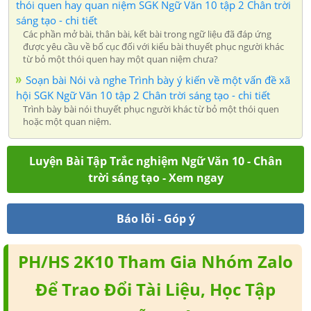
thói quen hay quan niệm SGK Ngữ Văn 10 tập 2 Chân trời
sáng tạo - chi tiết
Các phần mở bài, thân bài, kết bài trong ngữ liệu đã đáp ứng
được yêu cầu về bố cục đối với kiểu bài thuyết phục người khác
từ bỏ một thói quen hay một quan niệm chưa?
Soạn bài Nói và nghe Trình bày ý kiến về một vấn đề xã
hội SGK Ngữ Văn 10 tập 2 Chân trời sáng tạo - chi tiết
Trình bày bài nói thuyết phục người khác từ bỏ một thói quen
hoặc một quan niệm.
Luyện Bài Tập Trắc nghiệm Ngữ Văn 10 - Chân
trời sáng tạo - Xem ngay
Báo lỗi - Góp ý
PH/HS 2K10 Tham Gia Nhóm Zalo
Để Trao Đổi Tài Liệu, Học Tập