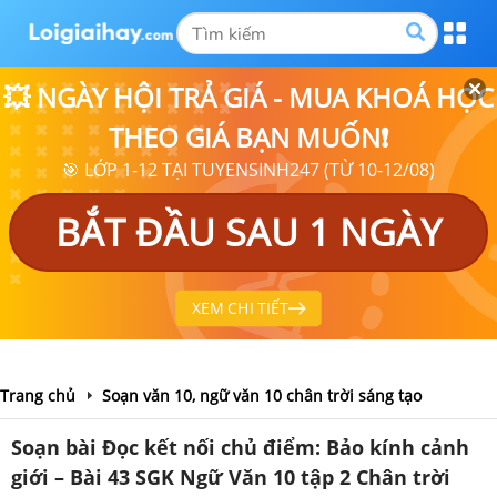
💥 NGÀY HỘI TRẢ GIÁ - MUA KHOÁ HỌC
THEO GIÁ BẠN MUỐN❗
🎯 LỚP 1-12 TẠI TUYENSINH247 (TỪ 10-12/08)
BẮT ĐẦU SAU 1 NGÀY
XEM CHI TIẾT
Trang chủ
Soạn văn 10, ngữ văn 10 chân trời sáng tạo
Soạn bài Đọc kết nối chủ điểm: Bảo kính cảnh
giới – Bài 43 SGK Ngữ Văn 10 tập 2 Chân trời