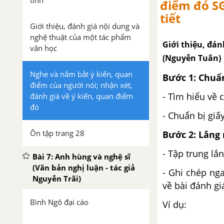
tình
điểm đó SG
tiết
Giới thiệu, đánh giá nội dung và
nghệ thuật của một tác phẩm
Giới thiệu, đá
văn học
(Nguyễn Tuân)
Nghe và nắm bắt ý kiến, quan
Bước 1: Chuẩ
điểm của người nói; nhận xét,
- Tìm hiểu về 
đánh giá về ý kiến, quan điểm
đó
- Chuẩn bị giấy
Ôn tập trang 28
Bước 2: Lắng 
- Tập trung lắ
Bài 7: Anh hùng và nghệ sĩ
(Văn bản nghị luận - tác giả
- Ghi chép ng
Nguyễn Trãi)
về bài đánh gi
Bình Ngô đại cáo
Ví dụ: