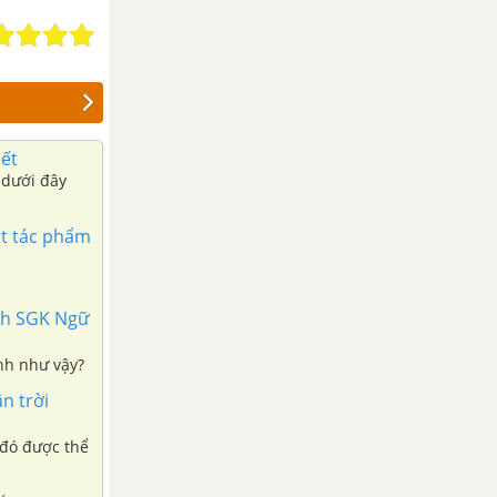
iết
 dưới đây
ột tác phẩm
ình SGK Ngữ
ịnh như vậy?
n trời
 đó được thể