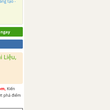
áng tạo -
 ngay
 Liệu,
om,
Kiến
ứt phá điểm