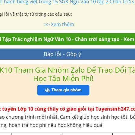
 hành tiếng việt trang 15 SGK Ngữ Văn 10 tập 2 Chân trời s
ại lỗi về trật tự từ trong các câu sau:
>> Xem thêm
 Tập Trắc nghiệm Ngữ Văn 10 - Chân trời sáng tạo - Xem
Báo lỗi - Góp ý
K10 Tham Gia Nhóm Zalo Để Trao Đổi Tài
Học Tập Miễn Phí!
c tuyến Lớp 10 cùng thầy cô giáo giỏi tại Tuyensinh247.c
eo chương trình mới nhất. Cam kết giúp học sinh học tốt, b
háng, hoàn trả học phí nếu học không hiệu quả.