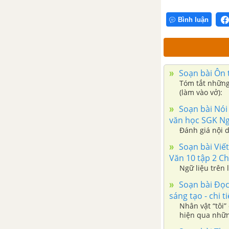
hoặc tác phẩm kịch
Bình luận
Giới thiệu, đánh giá nội dung,
nghệ thuật của một tác phẩm tự
sự hoặc tác phẩm kịch
Soạn bài Ôn t
Ôn tập trang 89
Tóm tắt những
(làm vào vở):
Bài 9: Khát vọng độc lập và
Soạn bài Nói 
tự do (Văn bản nghị luận)
văn học SGK Ngữ
Đánh giá nội 
Hịch tướng sĩ
Soạn bài Viết
Văn 10 tập 2 Châ
Nam quốc sơn hà – Bài thơ thần
Ngữ liệu trên 
khẳng định chân lí độc lập của
Soạn bài Đọc
đất nước
sáng tạo - chi ti
Nhân vật “tôi”
Đất nước
hiện qua nhữn