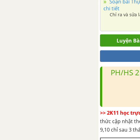
Soạn bài Thực
Thực hành tiếng việt trang 100
chi tiết
Chỉ ra và sửa l
Tôi có một giấc mơ
Viết bài luận về bản thân
Luyện Bài
Thuyết trình về một vấn đề xã
hội có sử dụng kết hợp phương
tiện ngôn ngữ với các phương
PH/HS 2
tiện giao tiếp phi ngôn ngữ
Ôn tập trang 113
Ôn tập cuối Học kì II
>> 2K11 học trự
thức cập nhật th
Ôn tập cuối HKII
9,10 chỉ sau 3 t
Tóm tắt, bố cục, nội dung