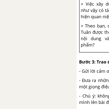
Ôn tập trang 58
+ Việc xây d
như vậy có tá
Bài 8: Đất nước và con người
hiện quan niệ
(Truyện)
+ Theo bạn, 
Đất rừng phương Nam
Tuân được th
nội dung và
Giang
phẩm?
Xuân về
Bước 3: Trao 
Thực hành tiếng việt trang 77
- Gửi lời cảm 
- Đưa ra nhữn
Buổi học cuối cùng
một giọng điệu
Viết văn bản nghị luận phân
- Chú ý: khôn
tích, đánh giá nội dung và nghệ
mình lên bài đ
thuật của một tác phẩm tự sự