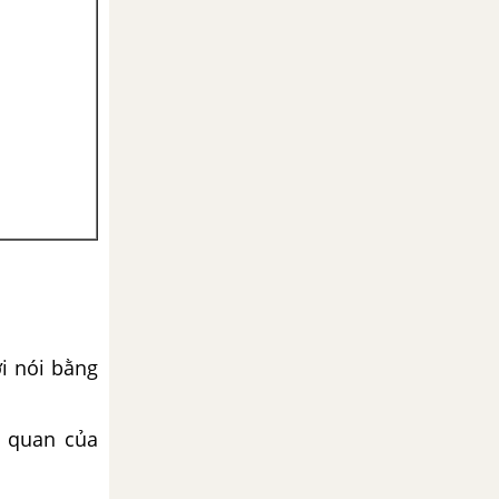
ời nói bằng
ủ quan của