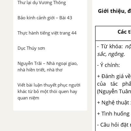
Thư lại dụ Vương Thông
Giới thiệu, 
Bảo kính cảnh giới – Bài 43
Các 
Thực hành tiếng việt trang 44
- Từ khóa:
nộ
Dục Thúy sơn
sắc, ngông.
Nguyễn Trãi – Nhà ngoại giao,
- Ý chính:
nhà hiền triết, nhà thơ
+ Đánh giá về
của tác p
Viết bài luận thuyết phục người
(Nguyễn Tuân
khác từ bỏ một thói quen hay
quan niệm
+ Nghệ thuật 
Trình bày ý kiến về một vấn đề
+ Tình huống 
xã hội
- Câu hỏi đặt 