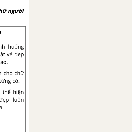
hữ người
p
ình huống
ật vẻ đẹp
ao.
h cho chữ
từng có.
 thể hiện
 đẹp luôn
a.