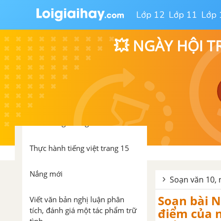
Ôn tập cuối Học kỳ I
Lớp 12
Lớp 11
Lớp 
Ôn tập cuối HKI
💥 NGÀY HỘI T
Bài 6: Nâng niu kỉ niệm (Thơ)
Chiếc lá đầu tiên
Tây Tiến
Dưới bóng hoàng lan
Thực hành tiếng việt trang 15
Nắng mới
Soạn văn 10, 
Soạn bài N
Viết văn bản nghị luận phân
tích, đánh giá một tác phẩm trữ
điểm của n