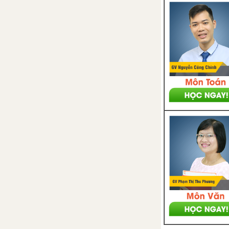
chính các tác phẩm SGK Văn
10 - Chân trời sáng tạo
Tóm tắt, bố cục, nội dung chính
văn bản Thần Trụ Trời - CTST
Tóm tắt, bố cục, nội dung chính
văn bản Prô - mê - tê và loài
người
Tóm tắt, bố cục, nội dung chính
văn bản Đi san mặt đất
Tóm tắt, bố cục, nội dung chính
văn bản Cuộc tu bổ lại các giống
vật
Tóm tắt, bố cục, nội dung chính
văn bản Đăm Săn chiến thắng