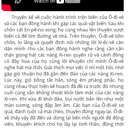
Truyện kể về cuộc hành trình trên biển của Ô-đi-xê
và các bạn đồng hành khi gặp các quái vật biển. Sau khi
chôn cất En-pê-no xong, họ cùng nhau lên thuyền vượt
biển cả để tìm đường về nhà. Trên thuyền, Ô-đi-xê bồn
chồn, lo lắng và quyết định nói những lời Xi-ếc-xê căn
dặn mình cho các bạn đồng hành nghe rằng cần cẩn
thận giọng hát các nàng Xi-ren quyến rũ và cánh đồng
cỏ đầy hoa của họ cùng lời khuyên chỉ mình Ô-đi-xê
nghe hát mà thôi. Giải thích mọi việc tỉ mỉ một hồi, nhờ
gặp gió thuận họ đã gần đến đảo của các nàng Xi-ren.
Lúc này, gió bỗng tắt hẳn, sóng êm phăng phắc, họ
cùng nhau thực hiện kế hoạch đã đề ra trước đó nhưng
cuối cùng vẫn không thoát khỏi tầm mắt của các nàng
Xi-ren. Khi vừa đi khỏi đảo, bụi nước bắn lên như một
màn sương, sóng đập ầm ầm. Các bạn của Ô-đi-xê sợ
quá, đánh tuột cả mái chèo, thuyền đứng ngay lại. Ô-đi-
xê thấy vậy đã đến và dừng lại bên mỗi người để động
viên, khuyến khích cho họ lấy lại tinh thần, đồng thời