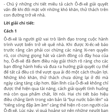
- Chú ý những chi tiết miêu tả cách Ô-đi-xê giải quyết
vấn đề khi đối mặt với những khó khăn, thử thách trên
con đường trở về nhà.
Lời giải chi tiết:
Cách 1
Ô-đi-xê là người giữ vai trò lãnh đạo trong cuộc hành
trình vượt biển trở về quê nhà. Khi được Xi-ếc-xê báo
trước rằng cần phải coi chừng các nàng Xi-ren quyến
rũ, coi chừng giọng hát và cánh đồng cỏ đầy hoa của
họ, Ô-đi-xê đã đem điều này giải thích rõ ràng cho các
bạn đồng hành hiểu và đưa ra hướng giải quyết cụ thể
để tất cả đều có thể vượt qua ải đó một cách thuận lợi.
Những khó khăn, thử thách chưa dừng lại ở đó mà
ngày càng tăng cấp hơn. Bản lĩnh của Ô-đi-xê không chỉ
được thể hiện qua tài năng, cách giải quyết tình huống
mà còn qua phẩm chất, lời nói. Hai chi tiết báo hiệu
điều chẳng lành trong văn bản là “bụi nước bắn lên” và
“tiếng sóng đập ầm ầm” càng thể hiện rõ con người của
Ô-đi-xê. Lúc này, vì quá hoảng sợ nên những người bạn