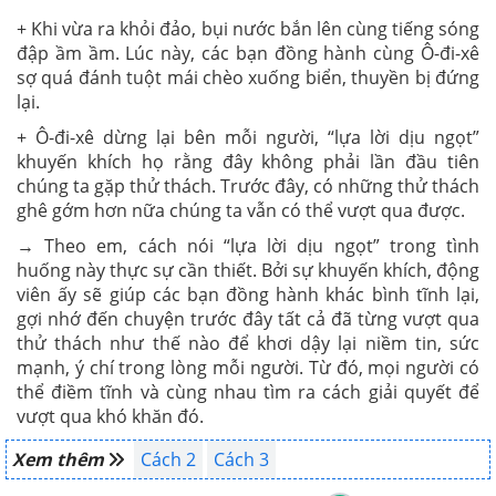
+ Khi vừa ra khỏi đảo, bụi nước bắn lên cùng tiếng sóng
đập ầm ầm. Lúc này, các bạn đồng hành cùng Ô-đi-xê
sợ quá đánh tuột mái chèo xuống biển, thuyền bị đứng
lại.
+ Ô-đi-xê dừng lại bên mỗi người, “lựa lời dịu ngọt”
khuyến khích họ rằng đây không phải lần đầu tiên
chúng ta gặp thử thách. Trước đây, có những thử thách
ghê gớm hơn nữa chúng ta vẫn có thể vượt qua được.
→ Theo em, cách nói “lựa lời dịu ngọt” trong tình
huống này thực sự cần thiết. Bởi sự khuyến khích, động
viên ấy sẽ giúp các bạn đồng hành khác bình tĩnh lại,
gợi nhớ đến chuyện trước đây tất cả đã từng vượt qua
thử thách như thế nào để khơi dậy lại niềm tin, sức
mạnh, ý chí trong lòng mỗi người. Từ đó, mọi người có
thể điềm tĩnh và cùng nhau tìm ra cách giải quyết để
vượt qua khó khăn đó.
Xem thêm
Cách 2
Cách 3