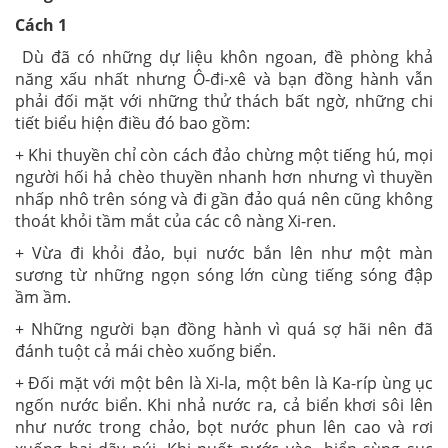
Cách 1
Dù đã có những dự liệu khôn ngoan, đề phòng khả
năng xấu nhất nhưng Ô-đi-xê và bạn đồng hành vẫn
phải đối mặt với những thử thách bất ngờ, những chi
tiết biểu hiện điều đó bao gồm:
+ Khi thuyền chỉ còn cách đảo chừng một tiếng hú, mọi
người hối hả chèo thuyền nhanh hơn nhưng vì thuyền
nhấp nhô trên sóng và đi gần đảo quá nên cũng không
thoát khỏi tầm mắt của các cô nàng Xi-ren.
+ Vừa đi khỏi đảo, bụi nước bắn lên như một màn
sương từ những ngọn sóng lớn cùng tiếng sóng đập
ầm ầm.
+ Những người bạn đồng hành vì quá sợ hãi nên đã
đánh tuột cả mái chèo xuống biển.
+ Đối mặt với một bên là Xi-la, một bên là Ka-ríp ùng ục
ngốn nước biển. Khi nhả nước ra, cả biển khơi sôi lên
như nước trong chảo, bọt nước phun lên cao và rơi