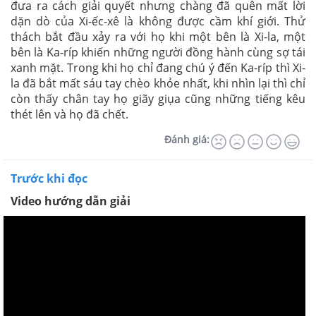
đưa ra cách giải quyết nhưng chàng đã quên mất lời
dặn dò của Xi-ếc-xê là không được cầm khí giới. Thử
thách bắt đầu xảy ra với họ khi một bên là Xi-la, một
bên là Ka-ríp khiến những người đồng hành cùng sợ tái
xanh mặt. Trong khi họ chỉ đang chú ý đến Ka-ríp thì Xi-
la đã bắt mất sáu tay chèo khỏe nhất, khi nhìn lại thì chỉ
còn thấy chân tay họ giãy giụa cũng những tiếng kêu
thét lên và họ đã chết.
Đánh giá:
Trước khi đọc
Video hướng dẫn giải