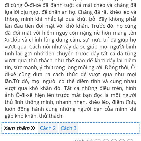
đi cùng Ô-đi-xê đã đánh tuột cả mái chèo và chàng đã
lựa lời dịu ngọt để chấn an họ. Chàng đã rất khéo léo và
thông minh khi nhắc lại quá khứ, bởi đây không phải
lần đầu tiên đối mặt với khó khăn. Trước đó, họ cũng
đã đối mặt với hiểm nguy còn nặng nề hơn mang tên
Xi-clốp và chính lòng dũng cảm, sự mưu trí đã giúp họ
vượt qua. Cách nói như vậy đã sẽ giúp mọi người bình
tĩnh lại, gợi nhớ đến chuyện trước đây tất cả đã từng
vượt qua thử thách như thế nào để khơi dậy lại niềm
tin, sức mạnh, ý chí trong lòng mỗi người. Đồng thời, Ô-
đi-xê cũng đưa ra cách thức để vượt qua như mọi
lần.Từ đó, mọi người có thể điềm tĩnh và cùng nhau
vượt qua khó khăn đó. Tất cả những điều trên, hình
ảnh Ô-đi-xê hiện lên trước mắt bạn đọc là một người
thủ lĩnh thông minh, nhanh nhẹn, khéo léo, điềm tĩnh,
luôn đồng hành cùng những người bạn của mình khi
gặp khó khăn, thử thách.
Xem thêm
Cách 2
Cách 3