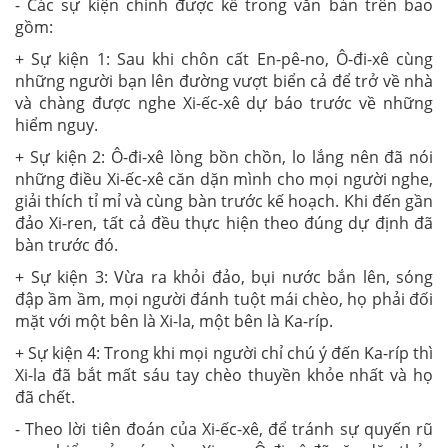
- Các sự kiện chính được kể trong văn bản trên bao
gồm:
+ Sự kiện 1: Sau khi chôn cất En-pê-no, Ô-đi-xê cùng
những người bạn lên đường vượt biển cả để trở về nhà
và chàng được nghe Xi-ếc-xê dự báo trước về những
hiểm nguy.
+ Sự kiện 2: Ô-đi-xê lòng bồn chồn, lo lắng nên đã nói
những điều Xi-ếc-xê căn dặn mình cho mọi người nghe,
giải thích tỉ mỉ và cùng bàn trước kế hoạch. Khi đến gần
đảo Xi-ren, tất cả đều thực hiện theo đúng dự định đã
bàn trước đó.
+ Sự kiện 3: Vừa ra khỏi đảo, bụi nước bắn lên, sóng
đập ầm ầm, mọi người đánh tuột mái chèo, họ phải đối
mặt với một bên là Xi-la, một bên là Ka-ríp.
+ Sự kiện 4: Trong khi mọi người chỉ chú ý đến Ka-ríp thì
Xi-la đã bắt mất sáu tay chèo thuyền khỏe nhất và họ
đã chết.
- Theo lời tiên đoán của Xi-ếc-xê, để tránh sự quyến rũ