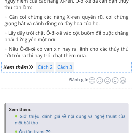
nguy hiểm của các nàng Xi-ren, Ô-đi-xê đã căn dặn thủy
thủ cần làm:
+ Cần coi chừng các nàng Xi-ren quyến rũ, coi chừng
giọng hát và cánh đồng cỏ đầy hoa của họ.
+ Lấy dây trói chặt Ô-đi-xê vào cột buồm để buộc chàng
phải đứng yên một nơi.
+ Nếu Ô-đi-xê có van xin hay ra lệnh cho các thủy thủ
cởi trói ra thì hãy trói chặt thêm nữa.
Xem thêm
Cách 2
Cách 3
Đánh giá:
Xem thêm:
Giới thiệu, đánh giá về nội dung và nghệ thuật của
một bài thơ
Ôn tập trang 79