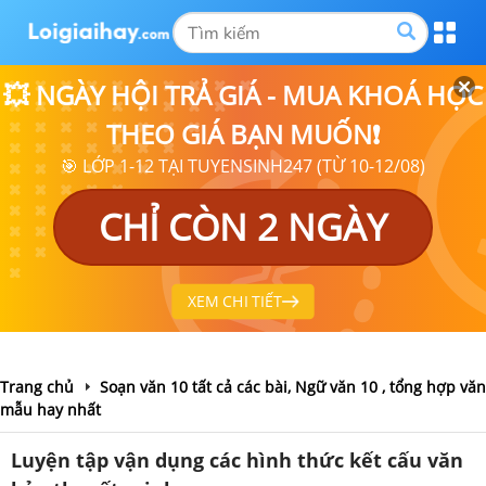
💥 NGÀY HỘI TRẢ GIÁ - MUA KHOÁ HỌC
THEO GIÁ BẠN MUỐN❗
🎯 LỚP 1-12 TẠI TUYENSINH247 (TỪ 10-12/08)
CHỈ CÒN 2 NGÀY
XEM CHI TIẾT
Trang chủ
Soạn văn 10 tất cả các bài, Ngữ văn 10 , tổng hợp văn
mẫu hay nhất
Luyện tập vận dụng các hình thức kết cấu văn