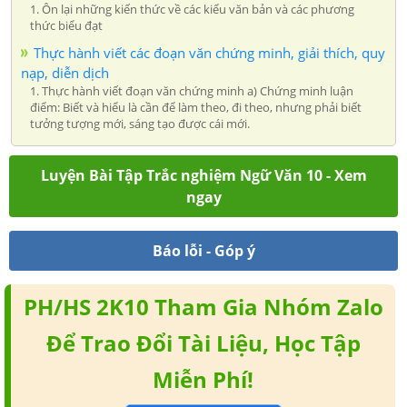
1. Ôn lại những kiến thức về các kiểu văn bản và các phương
thức biểu đạt
Thực hành viết các đoạn văn chứng minh, giải thích, quy
nạp, diễn dịch
1. Thực hành viết đoạn văn chứng minh a) Chứng minh luận
điểm: Biết và hiểu là cần để làm theo, đi theo, nhưng phải biết
tưởng tượng mới, sáng tạo được cái mới.
Luyện Bài Tập Trắc nghiệm Ngữ Văn 10 - Xem
ngay
Báo lỗi - Góp ý
PH/HS 2K10 Tham Gia Nhóm Zalo
Để Trao Đổi Tài Liệu, Học Tập
Miễn Phí!