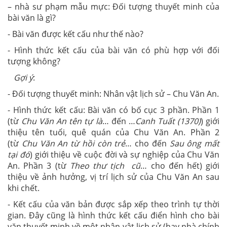
– nhà sư phạm mẫu mực: Đối tượng thuyết minh của
bài văn là gì?
- Bài văn được kết cấu như thế nào?
- Hình thức kết cấu của bài văn có phù hợp với đối
tượng không?
Gợi ý
:
- Đối tượng thuyết minh: Nhân vật lịch sử – Chu Văn An.
- Hình thức kết cấu: Bài văn có bố cục 3 phần. Phần 1
(từ
Chu Văn An tên tự là
… đến …
Canh Tuất (1370)
) giới
thiệu tên tuổi, quê quán của Chu Văn An. Phần 2
(từ
Chu Văn An từ hồi còn trẻ
… cho đến
Sau ông mất
tại đó
) giới thiệu về cuộc đời và sự nghiệp của Chu Văn
An. Phần 3 (từ
Theo thư tịch cũ
… cho đến hết) giới
thiệu về ảnh hưởng, vị trí lịch sử của Chu Văn An sau
khi chết.
- Kết cấu của văn bản được sắp xếp theo trình tự thời
gian. Đây cũng là hình thức kết cấu điển hình cho bài
văn thuyết minh về một nhân vật lịch sử (hay nhà chính