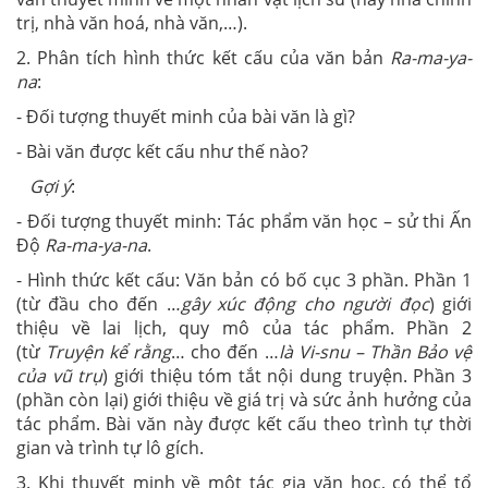
trị, nhà văn hoá, nhà văn,…).
2. Phân tích hình thức kết cấu của văn bản
Ra-ma-ya-
na
:
- Đối tượng thuyết minh của bài văn là gì?
- Bài văn được kết cấu như thế nào?
Gợi ý
:
- Đối tượng thuyết minh: Tác phẩm văn học – sử thi Ấn
Độ
Ra-ma-ya-na
.
- Hình thức kết cấu: Văn bản có bố cục 3 phần. Phần 1
(từ đầu cho đến …
gây xúc động cho người đọc
) giới
thiệu về lai lịch, quy mô của tác phẩm. Phần 2
(từ
Truyện kể rằng
… cho đến …
là Vi-snu – Thần Bảo vệ
của vũ trụ
) giới thiệu tóm tắt nội dung truyện. Phần 3
(phần còn lại) giới thiệu về giá trị và sức ảnh hưởng của
tác phẩm. Bài văn này được kết cấu theo trình tự thời
gian và trình tự lô gích.
3. Khi thuyết minh về một tác gia văn học, có thể tổ