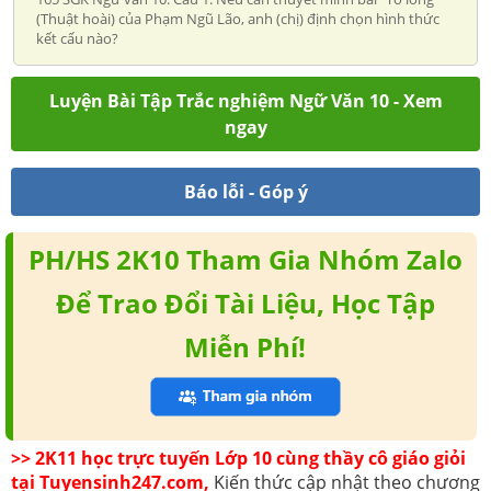
(Thuật hoài) của Phạm Ngũ Lão, anh (chị) định chọn hình thức
kết cấu nào?
Luyện Bài Tập Trắc nghiệm Ngữ Văn 10 - Xem
ngay
Báo lỗi - Góp ý
PH/HS 2K10 Tham Gia Nhóm Zalo
Để Trao Đổi Tài Liệu, Học Tập
Miễn Phí!
>> 2K11 học trực tuyến Lớp 10 cùng thầy cô giáo giỏi
tại Tuyensinh247.com,
Kiến thức cập nhật theo chương