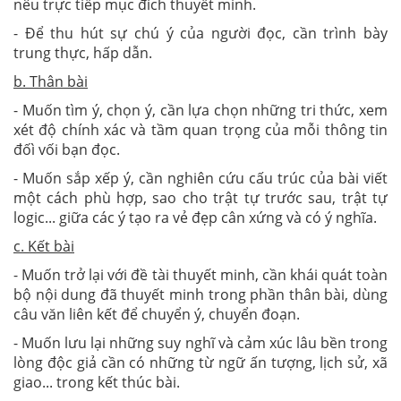
nêu trực tiếp mục đích thuyết minh.
- Để thu hút sự chú ý của người đọc, cần trình bày
trung thực, hấp dẫn.
b. Thân bài
- Muốn tìm ý, chọn ý, cần lựa chọn những tri thức, xem
xét độ chính xác và tầm quan trọng của mỗi thông tin
đốì vối bạn đọc.
- Muốn sắp xếp ý, cần nghiên cứu cấu trúc của bài viết
một cách phù hợp, sao cho trật tự trước sau, trật tự
logic... giữa các ý tạo ra vẻ đẹp cân xứng và có ý nghĩa.
c. Kết bài
- Muốn trở lại với đề tài thuyết minh, cần khái quát toàn
bộ nội dung đã thuyết minh trong phần thân bài, dùng
câu văn liên kết để chuyển ý, chuyển đoạn.
- Muốn lưu lại những suy nghĩ và cảm xúc lâu bền trong
lòng độc giả cần có những từ ngữ ấn tượng, lịch sử, xã
giao... trong kết thúc bài.