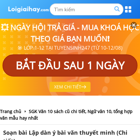
💥 NGÀY HỘI TRẢ GIÁ - MUA KHOÁ HỌC
THEO GIÁ BẠN MUỐN❗
🎯 LỚP 1-12 TẠI TUYENSINH247 (TỪ 10-12/08)
BẮT ĐẦU SAU 1 NGÀY
XEM CHI TIẾT
Trang chủ
SGK Văn 10 sách cũ chi tiết, Ngữ văn 10, tổng hợp
văn mẫu hay nhất
Soạn bài Lập dàn ý bài văn thuyết minh (Chi