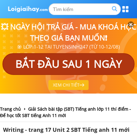
💥 NGÀY HỘI TRẢ GIÁ - MUA KHOÁ HỌC
THEO GIÁ BẠN MUỐN❗
🎯 LỚP 1-12 TẠI TUYENSINH247 (TỪ 10-12/08)
BẮT ĐẦU SAU 1 NGÀY
XEM CHI TIẾT
Trang chủ
Giải Sách bài tập (SBT) Tiếng anh lớp 11 thí điểm -
Để học tốt SBT tiếng Anh 11 mới
Writing - trang 17 Unit 2 SBT Tiếng anh 11 mới