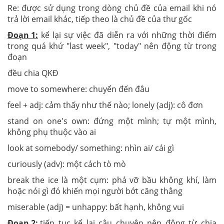
Re: được sử dụng trong dòng chủ đề của email khi nó
trả lời email khác, tiếp theo là chủ đề của thư gốc
Đoạn 1:
kể lại sự việc đã diễn ra với những thời điểm
trong quá khứ "last week", "today" nên động từ trong
đoạn
đều chia QKĐ
move to somewhere: chuyển đến đâu
feel + adj: cảm thấy như thế nào; lonely (adj): cô đơn
stand on one's own: đứng một mình; tự một mình,
không phụ thuộc vào ai
look at somebody/ something: nhìn ai/ cái gì
curiously (adv): một cách tò mò
break the ice là một cụm: phá vỡ bầu không khí, làm
hoặc nói gì đó khiến mọi người bớt căng thẳng
miserable (adj) = unhappy: bất hạnh, không vui
Đoạn 2:
tiếp tục kể lại câu chuyện nên động từ chia