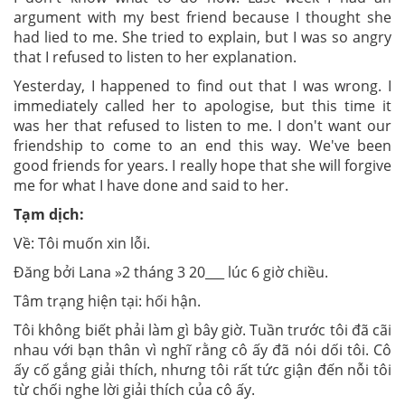
argument with my best friend because I thought she
had lied to me. She tried to explain, but I was so angry
that I refused to listen to her explanation.
Yesterday, I happened to find out that I was wrong. I
immediately called her to apologise, but this time it
was her that refused to listen to me. I don't want our
friendship to come to an end this way. We've been
good friends for years. I really hope that she will forgive
me for what I have done and said to her.
Tạm dịch:
Về: Tôi muốn xin lỗi.
Đăng bởi Lana »2 tháng 3 20___ lúc 6 giờ chiều.
Tâm trạng hiện tại: hối hận.
Tôi không biết phải làm gì bây giờ. Tuần trước tôi đã cãi
nhau với bạn thân vì nghĩ rằng cô ấy đã nói dối tôi. Cô
ấy cố gắng giải thích, nhưng tôi rất tức giận đến nỗi tôi
từ chối nghe lời giải thích của cô ấy.