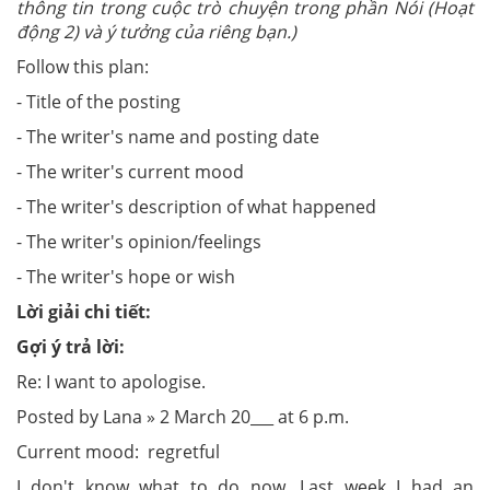
thông tin trong cuộc trò chuyện trong phần Nói (Hoạt
động 2) và ý tưởng của riêng bạn.)
Follow this plan:
- Title of the posting
- The writer's name and posting date
- The writer's current mood
- The writer's description of what happened
- The writer's opinion/feelings
- The writer's hope or wish
Lời giải chi tiết:
Gợi ý trả lời:
Re: I want to apologise.
Posted by Lana » 2 March 20___ at 6 p.m.
Current mood: regretful
I don't know what to do now. Last week I had an