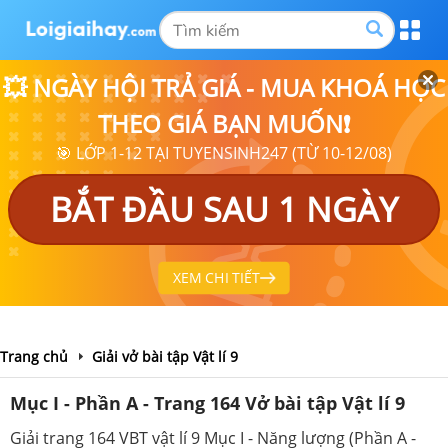
💥 NGÀY HỘI TRẢ GIÁ - MUA KHOÁ HỌC
THEO GIÁ BẠN MUỐN❗
🎯 LỚP 1-12 TẠI TUYENSINH247 (TỪ 10-12/08)
BẮT ĐẦU SAU 1 NGÀY
XEM CHI TIẾT
Trang chủ
Giải vở bài tập Vật lí 9
Mục I - Phần A - Trang 164 Vở bài tập Vật lí 9
Giải trang 164 VBT vật lí 9 Mục I - Năng lượng (Phần A -