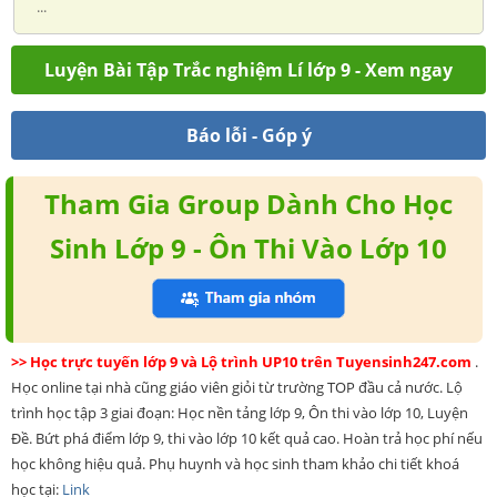
...
Luyện Bài Tập Trắc nghiệm Lí lớp 9 - Xem ngay
Báo lỗi - Góp ý
Tham Gia Group Dành Cho Học
Sinh Lớp 9 - Ôn Thi Vào Lớp 10
>> Học trực tuyến lớp 9 và Lộ trình UP10 trên Tuyensinh247.com
.
Học online tại nhà cũng giáo viên giỏi từ trường TOP đầu cả nước. Lộ
trình học tập 3 giai đoạn: Học nền tảng lớp 9, Ôn thi vào lớp 10, Luyện
Đề. Bứt phá điểm lớp 9, thi vào lớp 10 kết quả cao. Hoàn trả học phí nếu
học không hiệu quả. Phụ huynh và học sinh tham khảo chi tiết khoá
học tại:
Link