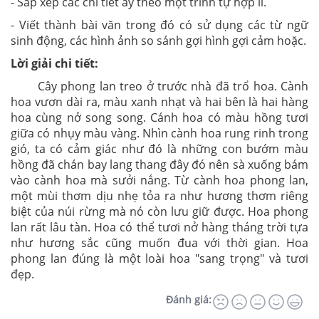
- Sắp xếp các chi tiết ấy theo một trình tự hợp lí.
- Viết thành bài văn trong đó có sử dụng các từ ngữ
sinh động, các hình ảnh so sánh gợi hình gợi cảm hoặc.
Lời giải chi tiết:
Cây phong lan treo ở trước nhà đã trổ hoa. Cành
hoa vươn dài ra, màu xanh nhạt và hai bên là hai hàng
hoa cùng nở song song. Cánh hoa có màu hồng tươi
giữa có nhụy màu vàng. Nhìn cành hoa rung rinh trong
gió, ta có cảm giác như đó là những con bướm màu
hồng đã chán bay lang thang đây đó nên sà xuống bám
vào cành hoa mà sưởi nắng. Từ cành hoa phong lan,
một mùi thơm dịu nhẹ tỏa ra như hương thơm riêng
biệt của núi rừng mà nó còn lưu giữ được. Hoa phong
lan rất lâu tàn. Hoa có thể tươi nở hàng tháng trời tựa
như hương sắc cũng muốn đua với thời gian. Hoa
phong lan đúng là một loài hoa "sang trọng" và tươi
đẹp.
Đánh giá: