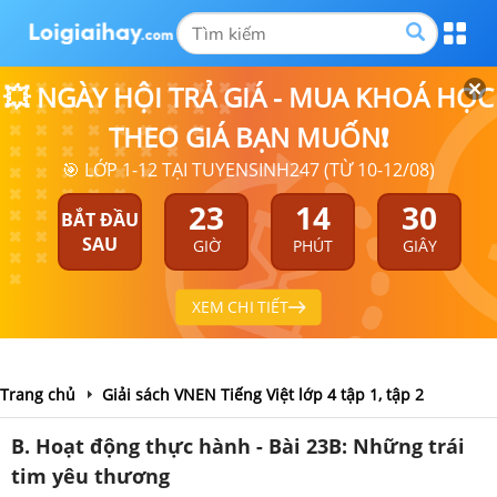
💥 NGÀY HỘI TRẢ GIÁ - MUA KHOÁ HỌC
THEO GIÁ BẠN MUỐN❗
🎯 LỚP 1-12 TẠI TUYENSINH247 (TỪ 10-12/08)
23
14
29
BẮT ĐẦU
SAU
GIỜ
PHÚT
GIÂY
XEM CHI TIẾT
Trang chủ
Giải sách VNEN Tiếng Việt lớp 4 tập 1, tập 2
B. Hoạt động thực hành - Bài 23B: Những trái
tim yêu thương