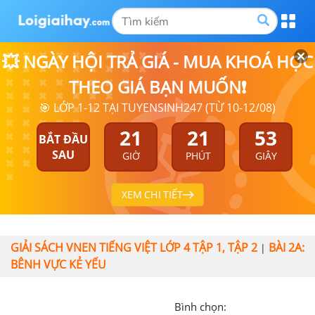
💥 NGÀY HỘI TRẢ GIÁ - MUA KHOÁ HỌC
THEO GIÁ BẠN MUỐN❗
🎯 LỚP 1-12 TẠI TUYENSINH247 (TỪ 10-12/08)
21
21
53
BẮT ĐẦU
SAU
GIỜ
PHÚT
GIÂY
XEM CHI TIẾT
GIẢI SÁCH VNEN TIẾNG VIỆT LỚP 4 TẬP 1, TẬP 2
BÀI 2A:
|
BÊNH VỰC KẺ YẾU
Bình chọn: