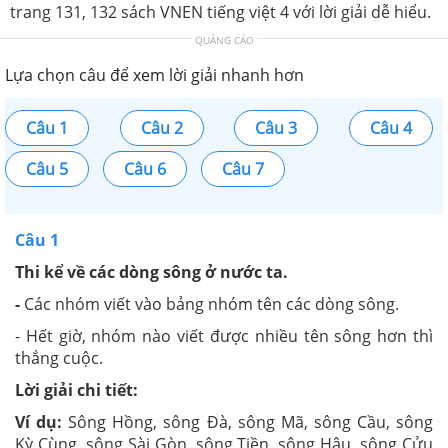
trang 131, 132 sách VNEN tiếng việt 4 với lời giải dễ hiểu.
QUẢNG CÁO
Lựa chọn câu để xem lời giải nhanh hơn
Câu 1
Câu 2
Câu 3
Câu 4
Câu 5
Câu 6
Câu 7
Câu 1
Thi kể về các dòng sông ở nước ta.
-
Các nhóm viết vào bảng nhóm tên các dòng sông.
- Hết giờ, nhóm nào viết được nhiều tên sông hơn thì
thắng cuộc.
Lời giải chi tiết:
Ví dụ:
Sông Hồng, sông Đà, sông Mã, sông Cầu, sông
Kỳ Cùng, sông Sài Gòn, sông Tiền, sông Hậu, sông Cửu