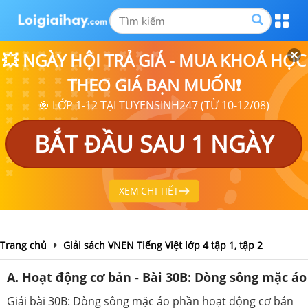
💥 NGÀY HỘI TRẢ GIÁ - MUA KHOÁ HỌC
THEO GIÁ BẠN MUỐN❗
🎯 LỚP 1-12 TẠI TUYENSINH247 (TỪ 10-12/08)
BẮT ĐẦU SAU 1 NGÀY
XEM CHI TIẾT
Trang chủ
Giải sách VNEN Tiếng Việt lớp 4 tập 1, tập 2
A. Hoạt động cơ bản - Bài 30B: Dòng sông mặc áo
Giải bài 30B: Dòng sông mặc áo phần hoạt động cơ bản