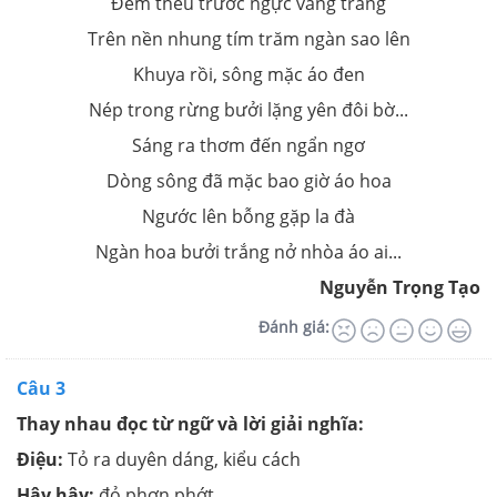
Đêm thêu trước ngực vầng trăng
Trên nền nhung tím trăm ngàn sao lên
Khuya rồi, sông mặc áo đen
Nép trong rừng bưởi lặng yên đôi bờ...
Sáng ra thơm đến ngẩn ngơ
Dòng sông đã mặc bao giờ áo hoa
Ngước lên bỗng gặp la đà
Ngàn hoa bưởi trắng nở nhòa áo ai...
Nguyễn Trọng Tạo
Đánh giá:
Câu 3
Thay nhau đọc từ ngữ và lời giải nghĩa:
Điệu:
Tỏ ra duyên dáng, kiểu cách
Hây hây:
đỏ phơn phớt