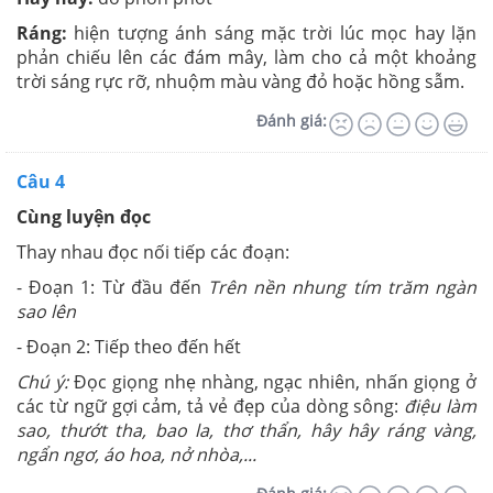
Ráng:
hiện tượng ánh sáng mặc trời lúc mọc hay lặn
phản chiếu lên các đám mây, làm cho cả một khoảng
trời sáng rực rỡ, nhuộm màu vàng đỏ hoặc hồng sẫm.
Đánh giá:
Câu 4
Cùng luyện đọc
Thay nhau đọc nối tiếp các đoạn:
- Đoạn 1: Từ đầu đến
Trên nền nhung tím trăm ngàn
sao lên
- Đoạn 2: Tiếp theo đến hết
Chú ý:
Đọc giọng nhẹ nhàng, ngạc nhiên, nhấn giọng ở
các từ ngữ gợi cảm, tả vẻ đẹp của dòng sông:
điệu làm
sao, thướt tha, bao la, thơ thẩn, hây hây ráng vàng,
ngẩn ngơ, áo hoa, nở nhòa,...