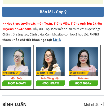
Báo lỗi - Góp ý
>> Học trực tuyến các môn Toán, Tiếng Việt, Tiếng Anh lớp 2 trên
Tuyensinh247.com.
Đầy đủ 3 bộ sách: Kết nối tri thức với cuộc sống;
Chân trời sáng tạo; Cánh diều. Cam kết giúp con lớp 2 học tốt.
PH/HS
Link
tham khảo chi tiết khoá học tại:
BÌNH LUẬN