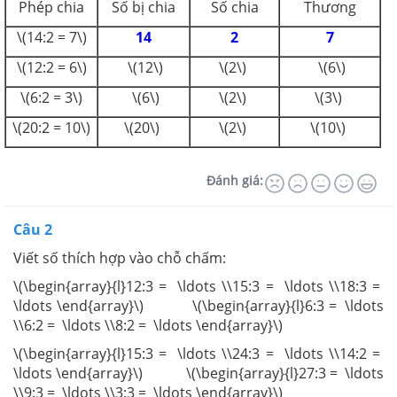
Phép chia
Số bị chia
Số chia
Thương
\(14:2 = 7\)
14
2
7
\(12:2 = 6\)
\(12\)
\(2\)
\(6\)
\(6:2 = 3\)
\(6\)
\(2\)
\(3\)
\(20:2 = 10\)
\(20\)
\(2\)
\(10\)
Đánh giá:
Câu 2
Viết số thích hợp vào chỗ chấm:
\(\begin{array}{l}12:3 = \ldots \\15:3 = \ldots \\18:3 =
\ldots \end{array}\) \(\begin{array}{l}6:3 = \ldots
\\6:2 = \ldots \\8:2 = \ldots \end{array}\)
\(\begin{array}{l}15:3 = \ldots \\24:3 = \ldots \\14:2 =
\ldots \end{array}\) \(\begin{array}{l}27:3 = \ldots
\\9:3 = \ldots \\3:3 = \ldots \end{array}\)