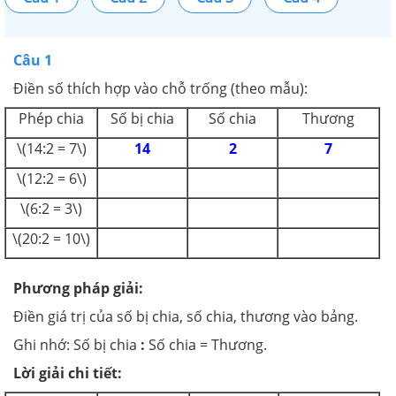
Câu 1
Điền số thích hợp vào chỗ trống (theo mẫu):
Phép chia
Số bị chia
Số chia
Thương
\(14:2 = 7\)
14
2
7
\(12:2 = 6\)
\(6:2 = 3\)
\(20:2 = 10\)
Phương pháp giải:
Điền giá trị của số bị chia, số chia, thương vào bảng.
Ghi nhớ: Số bị chia
:
Số chia = Thương.
Lời giải chi tiết: