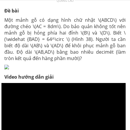
QUẢNG CÁO
Đề bài
Một mảnh gỗ có dạng hình chữ nhật \(ABCD\) với
đường chéo \(AC = 8dm\). Do bảo quản không tốt nên
mảnh gỗ bị hỏng phía hai đỉnh \(B\) và \(D\). Biết \
(\widehat {BAD} = 64^\circ \) (Hình 38). Người ta cần
biết độ dài \(AB\) và \(AD\) để khôi phục mảnh gỗ ban
đầu. Độ dài \(AB,AD\) bằng bao nhiêu decimét (làm
tròn kết quả đến hàng phần mười)?
Video hướng dẫn giải