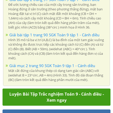
Để ước lượng chiều cao của một cây trong sân trường, bạn
Hoàng đứng ở sân trường (theo phương thẳng đứng), mặt bạn
Hoàng đặt tại vị trí (C) cách mặt đất một khoảng (CB = DH =
1,64m) và cách cây một khoảng (CD = BH = 6m). Tính chiều cao
(AH) của cây (làm tròn kết quả đến hàng phần trăm của mét),
biết góc nhìn (ACD) bằng (38^circ ) minh họa ở Hình 36.
Giải bài tập 1 trang 90 SGK Toán 9 tập 1 - Cánh diều
Hình 35 mô tả ba vị trí (A,B,C) là ba đỉnh của một tam giác vuông
và không đo được trực tiếp các khoảng cách từ (C) đến (A) và từ
(C) đến (B). Biết (AB = 50m), (widehat {ABC} = 40^circ ). Tính
khoảng cách (CA) và (CB) (làm tròn kết quả đến hàng đơn vị của
mét).
Giải mục 2 trang 90 SGK Toán 9 tập 1 - Cánh diều
Mặt cắt đứng của khung thép có dạng tam giác cân (ABC) với
(widehat B = 23^circ ,AB = 4m) (Hình 33). Tính độ dài đoạn thẳng
(BC) (làm tròn kết quả đến hàng phần mười của mét).
Luyện Bài Tập Trắc nghiệm Toán 9 - Cánh diều -
Xem ngay