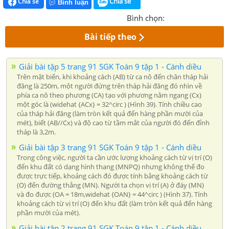
Chia sẻ
Chia sẻ
Bình luận
Bình chọn:
Bài tiếp theo
Giải bài tập 5 trang 91 SGK Toán 9 tập 1 - Cánh diều
Trên mặt biển, khi khoảng cách (AB) từ ca nô đến chân tháp hải
đăng là 250m, một người đứng trên tháp hải đăng đó nhìn về
phía ca nô theo phương (CA) tạo với phương nằm ngang (Cx)
một góc là (widehat {ACx} = 32^circ ) (Hình 39). Tính chiều cao
của tháp hải đăng (làm tròn kết quả đến hàng phần mười của
mét), biết (AB//Cx) và độ cao từ tầm mắt của người đó đến đỉnh
tháp là 3,2m.
Giải bài tập 3 trang 91 SGK Toán 9 tập 1 - Cánh diều
Trong công việc, người ta cần ước lượng khoảng cách từ vị trí (O)
đến khu đất có dạng hình thang (MNPQ) nhưng không thể đo
được trực tiếp, khoảng cách đó được tính bằng khoảng cách từ
(O) đến đường thẳng (MN). Người ta chọn vị trí (A) ở đáy (MN)
và đo được (OA = 18m,widehat {OAN} = 44^circ ) (Hình 37). Tính
khoảng cách từ vị trí (O) đến khu đất (làm tròn kết quả đến hàng
phần mười của mét).
Giải bài tập 2 trang 91 SGK Toán 9 tập 1 - Cánh diều