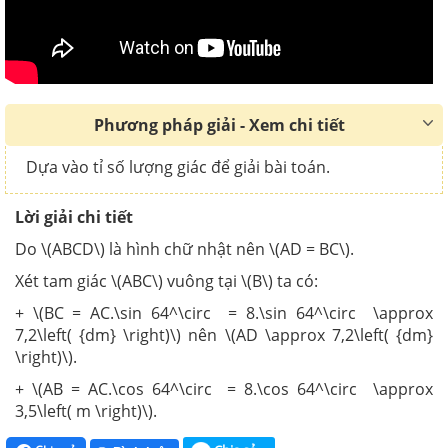
Phương pháp giải - Xem chi tiết
Dựa vào tỉ số lượng giác để giải bài toán.
Lời giải chi tiết
Do \(ABCD\) là hình chữ nhật nên \(AD = BC\).
Xét tam giác \(ABC\) vuông tại \(B\) ta có:
+ \(BC = AC.\sin 64^\circ = 8.\sin 64^\circ \approx
7,2\left( {dm} \right)\) nên \(AD \approx 7,2\left( {dm}
\right)\).
+ \(AB = AC.\cos 64^\circ = 8.\cos 64^\circ \approx
3,5\left( m \right)\).