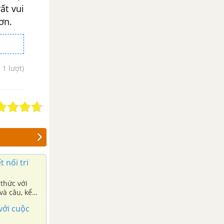
ất vui
ơn.
- 1 lượt)
 nối tri
 thức với
và câu, kể
 với cuộc