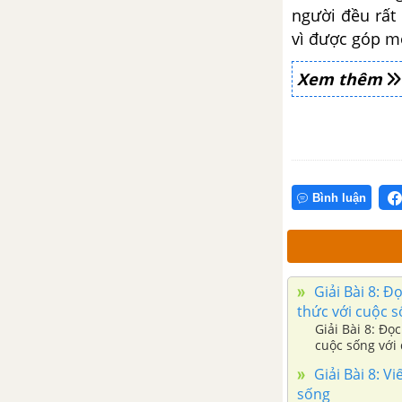
người đều rất 
Bài 18: Luyện tập
vì được góp m
Bài 18: Đọc mở rộng: Chủ đề
Xem thêm
Những chuyện lạ đó đây
Tuần 29: Giao tiếp và kết nối
Bài 19: Đọc: Cảm ơn anh hà mã
Bình luận
Bài 19: Viết: Chữ hoa M (kiểu 2)
Bài 19: Nói và nghe: Kể chuyện
Cảm ơn anh hà mã
Giải Bài 8: Đ
thức với cuộc 
Bài 20: Đọc: Từ chú bồ câu đến
Giải Bài 8: Đọ
cuộc sống với đ
in-tơ-nét
chuyện,....
Giải Bài 8: Vi
sống
Bài 20: Viết: Nghe - viết: Từ chú