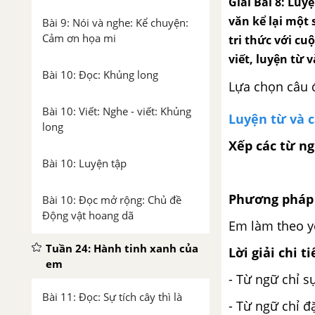
Giải Bài 8: Luy
văn kể lại một 
Bài 9: Nói và nghe: Kể chuyện:
Cảm ơn họa mi
tri thức với cuộ
viết, luyện từ v
Bài 10: Đọc: Khủng long
Lựa chọn câu 
Bài 10: Viết: Nghe - viết: Khủng
Luyện từ và 
long
Xếp các từ n
Bài 10: Luyện tập
Phương pháp 
Bài 10: Đọc mở rộng: Chủ đề
Động vật hoang dã
Em làm theo yê
Tuần 24: Hành tinh xanh của
Lời giải chi ti
em
- Từ ngữ chỉ sự
Bài 11: Đọc: Sự tích cây thì là
- Từ ngữ chỉ đ