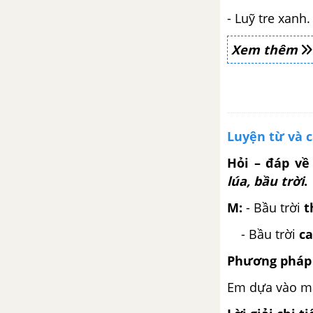
Bài 13: Đọc: Tiếng chổi tre
- Luỹ tre xanh.
Xem thêm
Bài 13: Viết: Chữ hoa X
Bài 13: Nói và nghe: Kể chuyện:
Hạt giống nhỏ
Luyện từ và 
Bài 14: Đọc: Cỏ non cười rồi
Hỏi – đáp về
Bài 14: Viết: Nghe - viết: Cỏ non
lúa, bầu trời
.
cười rồi
M:
- Bầu trời
t
Bài 14: Luyện tập
- Bầu trời
ca
Phương pháp 
Bài 14: Đọc mở rộng: Chủ đề
Giữ gìn vệ sinh môi trường
Em dựa vào mẫ
Tuần 26: Hành tinh xanh của