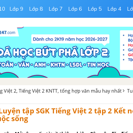
10
Lớp 9
Lớp 8
Lớp 7
Lớp 6
Lớp 5
Lớp 4
Lớ
ng Việt 2, Tiếng Việt 2 KNTT, tổng hợp văn mẫu hay nhất
Tu
 Luyện tập SGK Tiếng Việt 2 tập 2 Kết nố
uộc sống