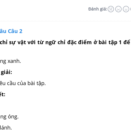
Đánh giá:
câu Câu 2
hỉ sự vật với từ ngữ chỉ đặc điểm ở bài tập 1 để
ong xanh.
giải:
u cầu của bài tập.
ết:
àng óng.
lánh.