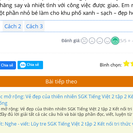
hăng say và nhiệt tình với công việc được giao. Em r
ột phần nhỏ bé làm cho khu phố xanh – sạch – đẹp h
Cách 2
Cách 3
Đánh giá:
(5/5 ⭐ 
Bình chọn:
Chia sẻ
Chia sẻ
Bài tiếp theo
ọc mở rộng: Vẻ đẹp của thiên nhiên SGK Tiếng Việt 2 tập 2 Kết
sống
c mở rộng: Vẻ đẹp của thiên nhiên SGK Tiếng Việt 2 tập 2 Kết nối tri
ầy đủ lời giải tất cả các câu hỏi và bài tập phần đọc, viết, luyện từ 
ết: Nghe - viết: Lũy tre SGK Tiếng Việt 2 tập 2 Kết nối tri thức