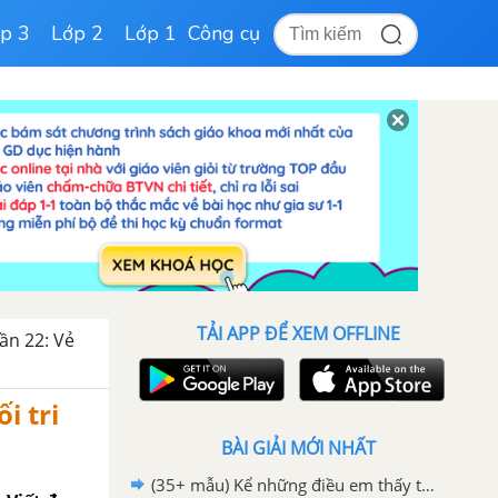
p 3
Lớp 2
Lớp 1
Công cụ
TẢI APP ĐỂ XEM OFFLINE
ần 22: Vẻ
i tri
BÀI GIẢI MỚI NHẤT
(35+ mẫu) Kể những điều em thấy thú vị về quê hương, đất nước hay nhất - Tiếng Việt 2