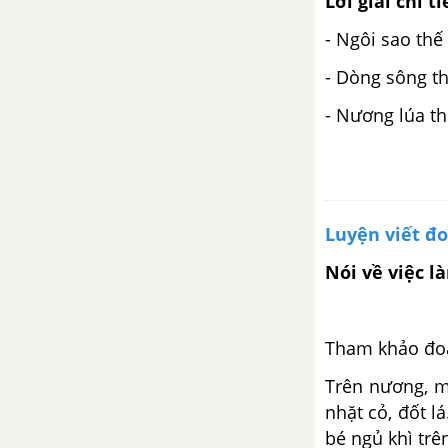
Lời giải chi ti
em
- Ngôi sao thế
Bài 15: Đọc: Những con sao
- Dòng sông t
biển
- Nương lúa t
Bài 15: Viết: Chữ hoa Y
Bài 15: Nói và nghe: Bảo vệ môi
trường
Luyện viết đ
Bài 16: Đọc: Tạm biệt cánh cam
Nói về việc l
Bài 16: Viết: Nghe - viết: Tạm
biệt cánh cam
Tham khảo đoạ
Trên nương, m
Bài 16: Luyện tập
nhặt cỏ, đốt l
bé ngủ khì trê
Bài 16: Đọc mở rộng: Chủ đề