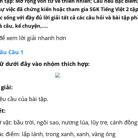
ện tập: Mở rộng vốn từ về thiên nhiên; Câu nêu đặc điểm
sự việc đã chứng kiến hoặc tham gia SGK Tiếng Việt 2 tập
c sống với đầy đủ lời giải tất cả các câu hỏi và bài tập p
à câu, kể chuyện,....
để xem lời giải nhanh hơn
câu Câu 1
gữ dưới đây vào nhóm thích hợp:
giải:
u cầu của bài tập.
ết:
 vật: bầu trời, ngôi sao, nương lúa, lũy tre, cánh đồng
ặc điểm: lấp lánh, trong xanh, xanh, vàng óng