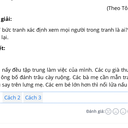
(Theo Tô
giải:
 bức tranh xác định xem mọi người trong tranh là ai
 lại.
ết:
 nấy đều tập trung làm việc của mình. Các cụ già th
ác ông bố đánh trâu cày ruộng. Các bà mẹ cần mẫn tr
say trên lưng mẹ. Các em bé lớn hơn thì nổi lửa nấ
Cách 2
Cách 3
Đánh giá: