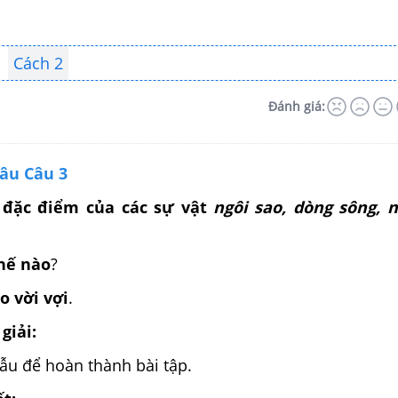
Cách 2
Đánh giá:
câu Câu 3
 đặc điểm của các sự vật
ngôi sao, dòng sông, 
hế nào
?
o vời vợi
.
giải:
u để hoàn thành bài tập.