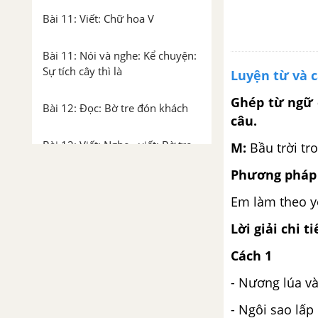
Bài 11: Viết: Chữ hoa V
Bài 11: Nói và nghe: Kể chuyện:
Sự tích cây thì là
Luyện từ và 
Ghép từ ngữ c
Bài 12: Đọc: Bờ tre đón khách
câu.
Bài 12: Viết: Nghe - viết: Bờ tre
M:
Bầu trời tr
đón khách
Phương pháp 
Bài 12: Luyện tập
Em làm theo yê
Lời giải chi ti
Bài 12: Đọc mở rộng: Chủ đề
Vật nuôi trong nhà
Cách 1
- Nương lúa v
Tuần 25: Hành tinh xanh của
em
- Ngôi sao lấp 