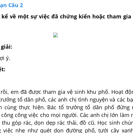
oạn Câu 2
u kể về một sự việc đã chứng kiến hoặc tham gia
giải:
i ý.
ết:
 rồi, em đã được tham gia vệ sinh khu phố. Hoạt độ
trưởng tổ dân phố, các anh chị tình nguyện và các b
 cùng thực hiện. Bác tổ trưởng tổ dân phố đứng 
n công công việc cho mọi người. Các anh chị lớn làm
 thu góp rác, dọn dẹp rác thải, đồ cũ. Học sinh ch
g việc nhẹ như quét dọn đường phố, tưới cây xan