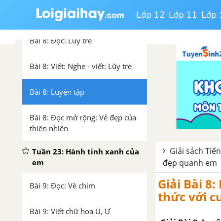
Bài 7: Nói và nghe: Kể chuyện:
Lớp 12
Lớp 11
Lớp 
Sự tích cây khoai lang
Bài 8: Đọc: Lũy tre
Bài 8: Viết: Nghe - viết: Lũy tre
Bài 8: Luyện tập
Bài 8: Đọc mở rộng: Vẻ đẹp của
thiên nhiên
Giải sách Tiế
Tuần 23: Hành tinh xanh của
đẹp quanh em
em
Giải Bài 8:
Bài 9: Đọc: Vè chim
thức với c
Bài 9: Viết chữ hoa U, Ư