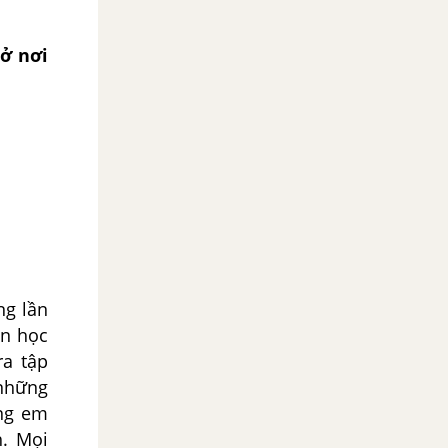
 ở nơi
ng lần
ạn học
ra tập
 những
úng em
h. Mọi