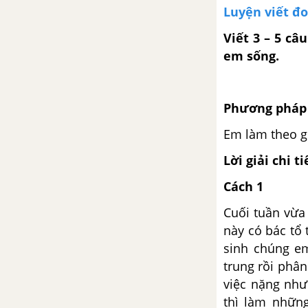
10
Luyện viết đ
Tuần 28: Giao tiếp và kết nối
Viết 3 – 5 câ
em sống.
Giải bài 17: Đọc: Những cách
chào độc đáo
Phương pháp 
Giải bài 17: Viết: Chữ hoa A
Em làm theo gợ
(kiểu 2)
Lời giải chi ti
Giải bài 17: Nói và nghe: Kể
chuyện: Lớp học viết thư
Cách 1
Cuối tuần vừa
Giải bài 18: Đọc: Thư viện biết
này có bác tổ 
đi
sinh chúng em
trung rồi phâ
Bài 18: Viết: Nghe - viết: Thư
việc nặng như
viện biết đi
thì làm nhữn