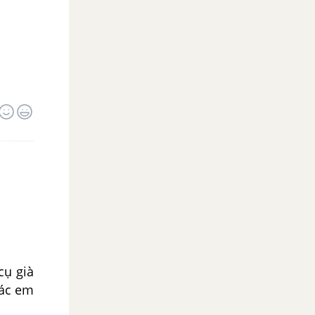
cụ già
Các em