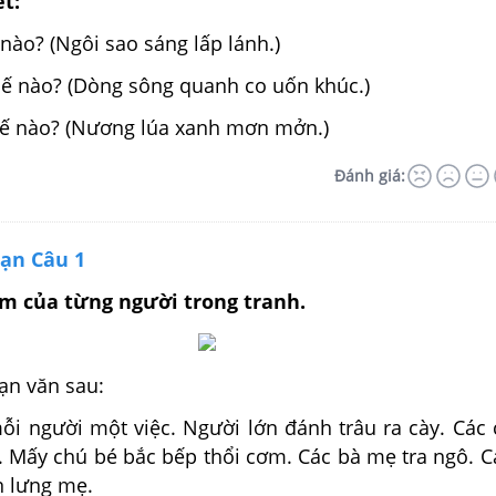
ết:
 nào? (Ngôi sao sáng lấp lánh.)
hế nào? (Dòng sông quanh co uốn khúc.)
hế nào? (Nương lúa xanh mơn mởn.)
Đánh giá:
oạn Câu 1
àm của từng người trong tranh.
n văn sau:
ỗi người một việc. Người lớn đánh trâu ra cày. Các 
á. Mấy chú bé bắc bếp thổi cơm. Các bà mẹ tra ngô. 
n lưng mẹ.