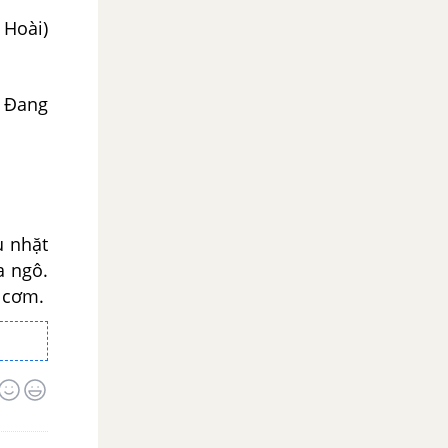
 Hoài)
? Đang
u nhặt
a ngô.
u cơm.