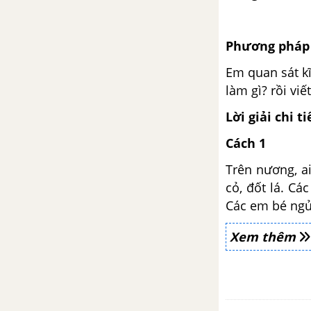
Bảo vệ động vật
Phương pháp 
Tuần 27: Ôn tập giữa học kì
2
Em quan sát kĩ
làm gì? rồi viết
Bài Ôn tập giữa học kì 2 - Tiết 1,
2
Lời giải chi ti
Cách 1
Bài Ôn tập giữa học kì 2 - Tiết 3,
4
Trên nương, ai
cỏ, đốt lá. C
Bài Ôn tập giữa học kì 2 - Tiết 5,
Các em bé ngủ 
6
Xem thêm
Bài Ôn tập giữa học kì 2 - Tiết 7,
8
Bài Ôn tập giữa học kì 2 - Tiết 9,