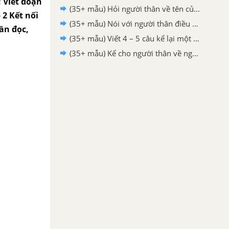
; Viết đoạn
(35+ mẫu) Hỏi người thân về tên của một số dân tộc trên đất nước ta hay nhất - Tiếng Việt 2
 2 Kết nối
(35+ mẫu) Nói với người thân điều em thấy thú vị nhất trong câu chuyện Thánh Gióng hay nhất - Tiếng Việt 2
hần đọc,
(35+ mẫu) Viết 4 – 5 câu kể lại một việc Bác Hồ đã làm trong câu chuyện Chiếc rễ đa tròn hay nhất - Tiếng Việt 2
(35+ mẫu) Kể cho người thân về người anh hùng nhỏ tuổi Trần Quốc Toản hay nhất - Tiếng Việt 2