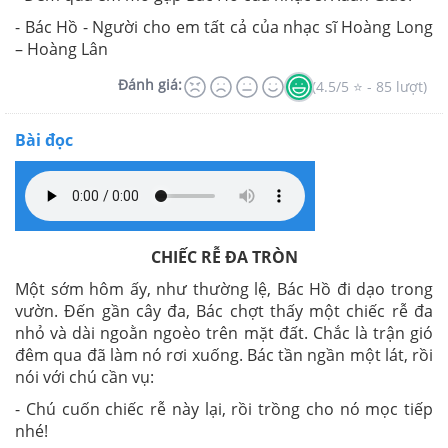
- Bác Hồ - Người cho em tất cả của nhạc sĩ
Hoàng Long
– Hoàng Lân
Đánh giá:
(4.5/5 ⭐ - 85 lượt)
Bài đọc
CHIẾC RỄ ĐA TRÒN
Một sớm hôm ấy, như thường lệ, Bác Hồ đi dạo trong
vườn. Đến gần cây đa, Bác chợt thấy một chiếc rễ đa
nhỏ và dài ngoằn ngoèo trên mặt đất. Chắc là trận gió
đêm qua đã làm nó rơi xuống. Bác tần ngần một lát, rồi
nói với chú cần vụ:
- Chú cuốn chiếc rễ này lại, rồi trồng cho nó mọc tiếp
nhé!