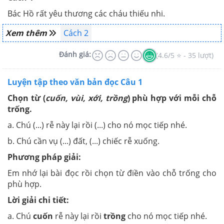
Bác Hồ rất yêu thương các cháu thiếu nhi.
Xem thêm
Cách 2
Đánh giá:
(4.6/5 ⭐ - 35 lượt)
Luyện tập theo văn bản đọc Câu 1
Chọn từ (
cuốn, vùi, xới, trồng
) phù hợp với mỗi chỗ
trống.
a. Chú (...) rễ này lại rồi (...) cho nó mọc tiếp nhé.
b. Chú cần vụ (...) đất, (...) chiếc rễ xuống.
Phương pháp giải:
Em nhớ lại bài đọc rồi chọn từ điền vào chỗ trống cho
phù hợp.
Lời giải chi tiết:
a. Chú
cuốn
rễ này lại rồi
trồng
cho nó mọc tiếp nhé.