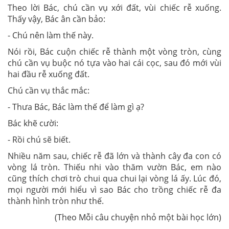
Theo lời Bác, chú cần vụ xới đất, vùi chiếc rễ xuống.
Thấy vậy, Bác ân cần bảo:
- Chú nên làm thế này.
Nói rồi, Bác cuộn chiếc rễ thành một vòng tròn, cùng
chú cần vụ buộc nó tựa vào hai cái cọc, sau đó mới vùi
hai đầu rễ xuống đất.
Chú cần vụ thắc mắc:
- Thưa Bác, Bác làm thế để làm gì ạ?
Bác khẽ cười:
- Rồi chú sẽ biết.
Nhiều năm sau, chiếc rễ đã lớn và thành cây đa con có
vòng lá tròn. Thiếu nhi vào thăm vườn Bác, em nào
cũng thích chơi trò chui qua chui lại vòng lá ấy. Lúc đó,
mọi người mới hiểu vì sao Bác cho trồng chiếc rễ đa
thành hình tròn như thế.
(Theo Mỗi câu chuyện nhỏ một bài học lớn)