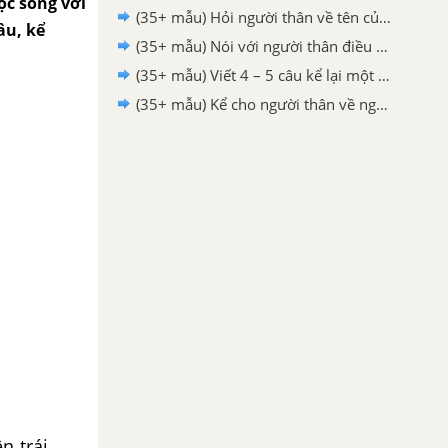
uộc sống với
(35+ mẫu) Hỏi người thân về tên của một số dân tộc trên đất nước ta hay nhất - Tiếng Việt 2
âu, kể
(35+ mẫu) Nói với người thân điều em thấy thú vị nhất trong câu chuyện Thánh Gióng hay nhất - Tiếng Việt 2
(35+ mẫu) Viết 4 – 5 câu kể lại một việc Bác Hồ đã làm trong câu chuyện Chiếc rễ đa tròn hay nhất - Tiếng Việt 2
(35+ mẫu) Kể cho người thân về người anh hùng nhỏ tuổi Trần Quốc Toản hay nhất - Tiếng Việt 2
n trái