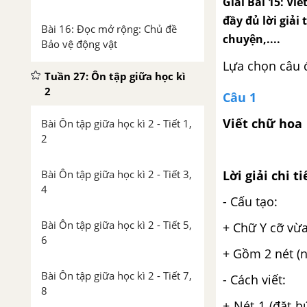
Giải Bài 15: Viế
đầy đủ lời giải 
Bài 16: Đọc mở rộng: Chủ đề
chuyện,....
Bảo vệ động vật
Lựa chọn câu 
Tuần 27: Ôn tập giữa học kì
2
Câu 1
Viết chữ hoa
Bài Ôn tập giữa học kì 2 - Tiết 1,
2
Lời giải chi ti
Bài Ôn tập giữa học kì 2 - Tiết 3,
4
- Cấu tạo:
Bài Ôn tập giữa học kì 2 - Tiết 5,
+ Chữ Y cỡ vừa 
6
+ Gồm 2 nét (n
Bài Ôn tập giữa học kì 2 - Tiết 7,
- Cách viết:
8
+ Nét 1 (đặt b