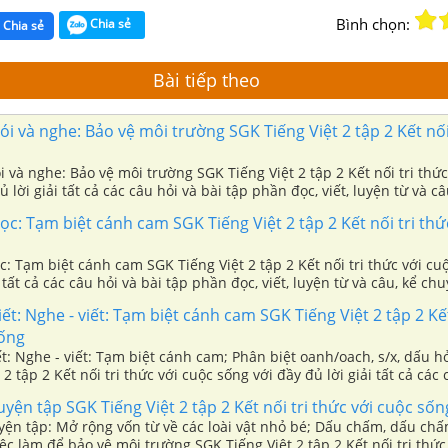
Bình chọn:
Chia sẻ
Chia sẻ
Bài tiếp theo
Nói và nghe: Bảo vệ môi trường SGK Tiếng Việt 2 tập 2 Kết nối
ói và nghe: Bảo vệ môi trường SGK Tiếng Việt 2 tập 2 Kết nối tri thức
 lời giải tất cả các câu hỏi và bài tập phần đọc, viết, luyện từ và câ
Đọc: Tạm biệt cánh cam SGK Tiếng Việt 2 tập 2 Kết nối tri thứ
ọc: Tạm biệt cánh cam SGK Tiếng Việt 2 tập 2 Kết nối tri thức với cu
 tất cả các câu hỏi và bài tập phần đọc, viết, luyện từ và câu, kể chuy
iết: Nghe - viết: Tạm biệt cánh cam SGK Tiếng Việt 2 tập 2 Kết
sống
iết: Nghe - viết: Tạm biệt cánh cam; Phân biệt oanh/oach, s/x, dấu 
2 tập 2 Kết nối tri thức với cuộc sống với đầy đủ lời giải tất cả các 
c, viết, luyện từ và câu, kể chuyện,....
Luyện tập SGK Tiếng Việt 2 tập 2 Kết nối tri thức với cuộc sốn
uyện tập: Mở rộng vốn từ về các loài vật nhỏ bé; Dấu chấm, dấu chấm
ệc làm để bảo vệ môi trường SGK Tiếng Việt 2 tập 2 Kết nối tri thức