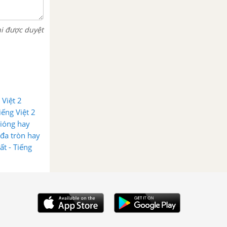
hi được duyệt
 Việt 2
iếng Việt 2
Gióng hay
 đa tròn hay
t - Tiếng