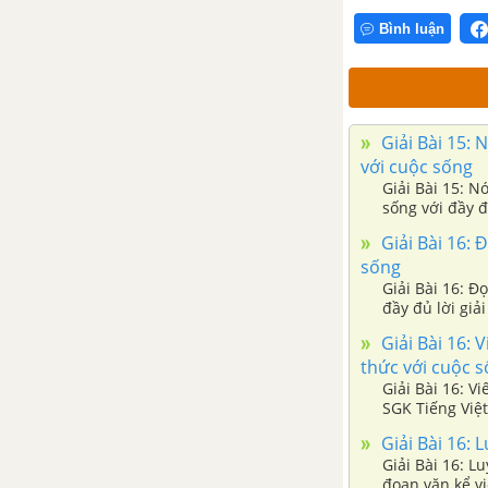
viện biết đi
Bình luận
Bài 18: Luyện tập
Bài 18: Đọc mở rộng: Chủ đề
Giải Bài 15: 
Những chuyện lạ đó đây
với cuộc sống
Giải Bài 15: N
Tuần 29: Giao tiếp và kết nối
sống với đầy đủ
chuyện,....
Giải Bài 16: 
Bài 19: Đọc: Cảm ơn anh hà mã
sống
Giải Bài 16: Đ
đầy đủ lời giải
Bài 19: Viết: Chữ hoa M (kiểu 2)
Giải Bài 16: V
thức với cuộc 
Bài 19: Nói và nghe: Kể chuyện
Giải Bài 16: V
Cảm ơn anh hà mã
SGK Tiếng Việt 
bài tập phần đọ
Giải Bài 16: 
Bài 20: Đọc: Từ chú bồ câu đến
Giải Bài 16: L
in-tơ-nét
đoạn văn kể vi