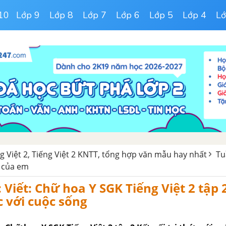
10
Lớp 9
Lớp 8
Lớp 7
Lớp 6
Lớp 5
Lớp 4
Lớ
ng Việt 2, Tiếng Việt 2 KNTT, tổng hợp văn mẫu hay nhất
Tu
 của em
: Viết: Chữ hoa Y SGK Tiếng Việt 2 tập 
c với cuộc sống