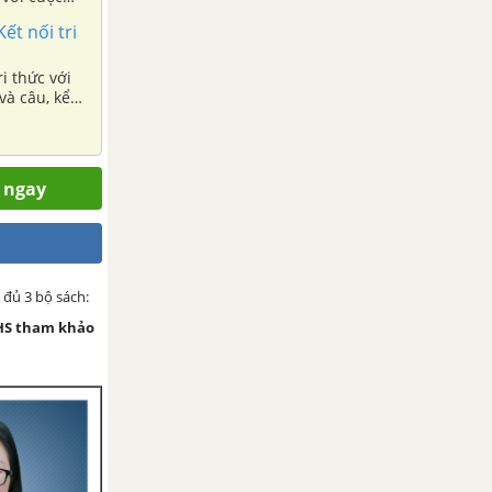
u, kể
ết nối tri
i thức với
và câu, kể
m ngay
 đủ 3 bộ sách:
HS tham khảo