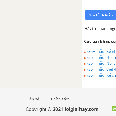
Bài 23: Nói và nghe: Kể chuyện
Gửi bình luận
Bóp nát quả cam
Hãy trở thành ngư
Bài 24: Đọc: Chiếc rễ đa tròn
Các bài khác c
Bài 24: Viết: Nghe - viết: Chiếc rễ
đa tròn
(35+ mẫu) Kể nh
(35+ mẫu) Hỏi ng
(35+ mẫu) Nói v
Bài 24: Luyện tập
nhất - Tiếng Việt
(35+ mẫu) Viết 4
nhất - Tiếng Việt
(35+ mẫu) Kể ch
Bài 24: Đọc mở rộng: Chủ đề
Việt 2
Bác Hồ
Tuần 32: Việt Nam quê
Liên hệ
Chính sách
hương em
2021 loigiaihay.com
Copyright ©
Bài 25: Đọc: Đất nước chúng