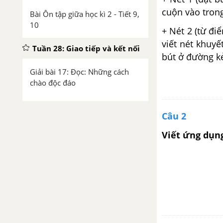
cuộn vào tron
Bài Ôn tập giữa học kì 2 - Tiết 9,
10
+ Nét 2 (từ đi
viết nét khuy
Tuần 28: Giao tiếp và kết nối
bút ở đường kẻ
Giải bài 17: Đọc: Những cách
chào độc đáo
Giải bài 17: Viết: Chữ hoa A
Câu 2
(kiểu 2)
Viết ứng dụn
Giải bài 17: Nói và nghe: Kể
chuyện: Lớp học viết thư
Giải bài 18: Đọc: Thư viện biết
đi
Bài 18: Viết: Nghe - viết: Thư