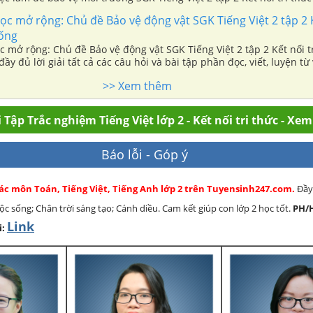
 lời giải tất cả các câu hỏi và bài tập phần đọc, viết, luyện từ và câ
Đọc mở rộng: Chủ đề Bảo vệ động vật SGK Tiếng Việt 2 tập 2 K
sống
ọc mở rộng: Chủ đề Bảo vệ động vật SGK Tiếng Việt 2 tập 2 Kết nối tr
ầy đủ lời giải tất cả các câu hỏi và bài tập phần đọc, viết, luyện từ 
>> Xem thêm
 Tập Trắc nghiệm Tiếng Việt lớp 2 - Kết nối tri thức - Xe
Báo lỗi - Góp ý
các môn Toán, Tiếng Việt, Tiếng Anh lớp 2 trên Tuyensinh247.com.
Đầy
cuộc sống; Chân trời sáng tạo; Cánh diều. Cam kết giúp con lớp 2 học tốt.
PH/
Link
i: