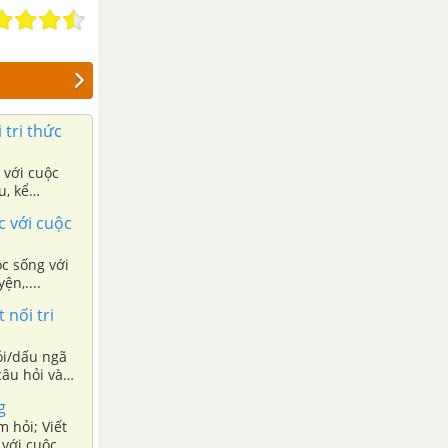
 tri thức
 với cuộc
u, kể
c với cuộc
ộc sống với
ện,....
 nối tri
hỏi/dấu ngã
câu hỏi và
g
 hỏi; Viết
 với cuộc