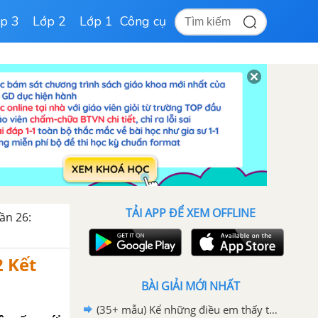
p 3
Lớp 2
Lớp 1
Công cụ
TẢI APP ĐỂ XEM OFFLINE
ần 26:
2 Kết
BÀI GIẢI MỚI NHẤT
(35+ mẫu) Kể những điều em thấy thú vị về quê hương, đất nước hay nhất - Tiếng Việt 2