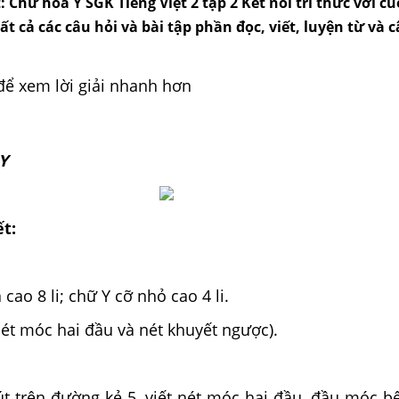
t: Chữ hoa Y SGK Tiếng Việt 2 tập 2 Kết nối tri thức với c
tất cả các câu hỏi và bài tập phần đọc, viết, luyện từ và c
để xem lời giải nhanh hơn
Y
ết:
cao 8 li; chữ Y cỡ nhỏ cao 4 li.
ét móc hai đầu và nét khuyết ngược).
út trên đường kẻ 5, viết nét móc hai đầu, đầu móc bê