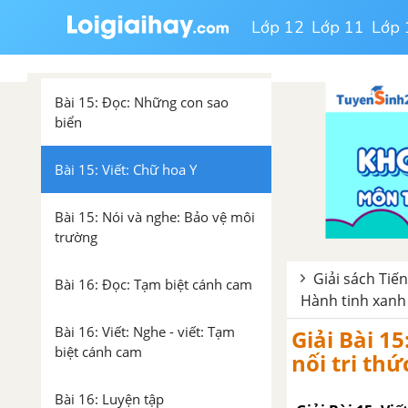
Lớp 12
Lớp 11
Lớp 
Tuần 26: Hành tinh xanh của
em
Bài 15: Đọc: Những con sao
biển
Bài 15: Viết: Chữ hoa Y
Bài 15: Nói và nghe: Bảo vệ môi
trường
Giải sách Tiế
Bài 16: Đọc: Tạm biệt cánh cam
Hành tinh xanh
Bài 16: Viết: Nghe - viết: Tạm
Giải Bài 15
biệt cánh cam
nối tri thứ
Bài 16: Luyện tập