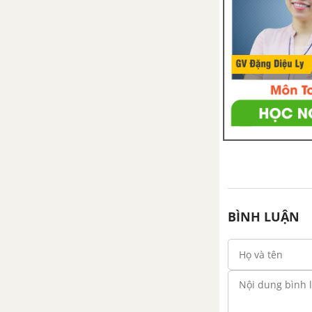
Bài 22: Đọc: Thư gửi bố ngoài
đảo
Bài 22: Viết: Nghe - viết: Thư gửi
bố ngoài đảo
Bài 22: Luyện tập
Bài 22: Đọc mở rộng: Chủ đề
Những câu chuyện về các chú
bộ đội hải quân
BÌNH LUẬN
Tuần 31: Con người Việt
Nam
Bài 23: Đọc: Bóp nát quả cam
Bài 23: Viết: Chữ hoa Q (kiểu 2)