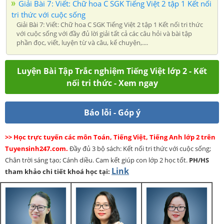
Giải Bài 7: Viết: Chữ hoa C SGK Tiếng Việt 2 tập 1 Kết nối
tri thức với cuộc sống
Giải Bài 7: Viết: Chữ hoa C SGK Tiếng Việt 2 tập 1 Kết nối tri thức
với cuộc sống với đầy đủ lời giải tất cả các câu hỏi và bài tập
phần đọc, viết, luyện từ và câu, kể chuyện,....
Luyện Bài Tập Trắc nghiệm Tiếng Việt lớp 2 - Kết
nối tri thức - Xem ngay
Báo lỗi - Góp ý
>> Học trực tuyến các môn Toán, Tiếng Việt, Tiếng Anh lớp 2 trên
Tuyensinh247.com.
Đầy đủ 3 bộ sách: Kết nối tri thức với cuộc sống;
Chân trời sáng tạo; Cánh diều. Cam kết giúp con lớp 2 học tốt.
PH/HS
Link
tham khảo chi tiết khoá học tại: