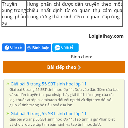
Truyền
Hưng phấn chỉ được dẫn truyền theo một
xung trong
chiều nhất định từ cơ quan thụ cảm qua
cung phản
trung ương thần kinh đến cơ quan đáp ứng.
xạ
Loigiaihay.com
Chia sẻ
Chia sẻ
Bình luận
Bình chọn:
Bài tiếp theo
Giải bài 8 trang 55 SBT sinh học lớp 11
Giải bài 8 trang 55 SBT sinh học lớp 11. Dựa vào đặc điểm cấu tạo
và sự dăn truyền tin qua xináp, hãy giải thích tác dụng của các
loại thuốc atrôpin, aminazin đối với người và đipterex đối với
giun kí sinh trong hộ tiêu hoá của lợn.
Giải bài 9 trang 55 SBT sinh học lớp 11
Giải bài 9 trang 55 SBT sinh học lớp 11. Tập tính là gì? Phân biệt
và cho ví dụ về tập tính bẩm sinh và tập tính học được.