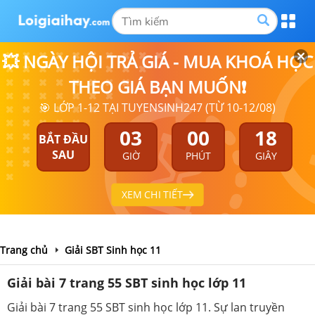
💥 NGÀY HỘI TRẢ GIÁ - MUA KHOÁ HỌC
THEO GIÁ BẠN MUỐN❗
🎯 LỚP 1-12 TẠI TUYENSINH247 (TỪ 10-12/08)
03
00
18
BẮT ĐẦU
SAU
GIỜ
PHÚT
GIÂY
XEM CHI TIẾT
Trang chủ
Giải SBT Sinh học 11
Giải bài 7 trang 55 SBT sinh học lớp 11
Giải bài 7 trang 55 SBT sinh học lớp 11. Sự lan truyền