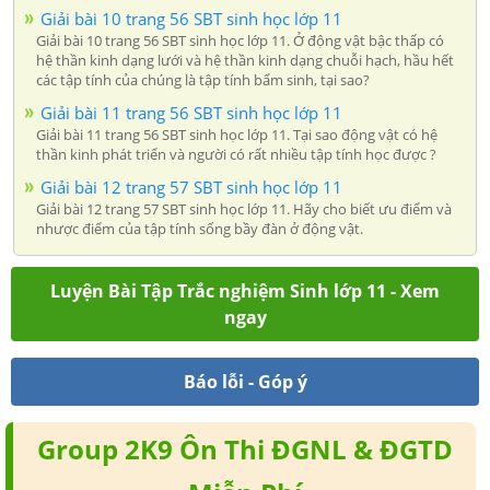
Giải bài 10 trang 56 SBT sinh học lớp 11
Giải bài 10 trang 56 SBT sinh học lớp 11. Ở động vật bậc thấp có
hệ thần kinh dạng lưới và hệ thần kinh dạng chuỗi hạch, hầu hết
các tập tính của chúng là tập tính bẩm sinh, tại sao?
Giải bài 11 trang 56 SBT sinh học lớp 11
Giải bài 11 trang 56 SBT sinh học lớp 11. Tại sao động vật có hệ
thần kinh phát triển và người có rất nhiều tập tính học được ?
Giải bài 12 trang 57 SBT sinh học lớp 11
Giải bài 12 trang 57 SBT sinh học lớp 11. Hãy cho biết ưu điểm và
nhược điểm của tập tính sống bầy đàn ở động vật.
Luyện Bài Tập Trắc nghiệm Sinh lớp 11 - Xem
ngay
Báo lỗi - Góp ý
Group 2K9 Ôn Thi ĐGNL & ĐGTD