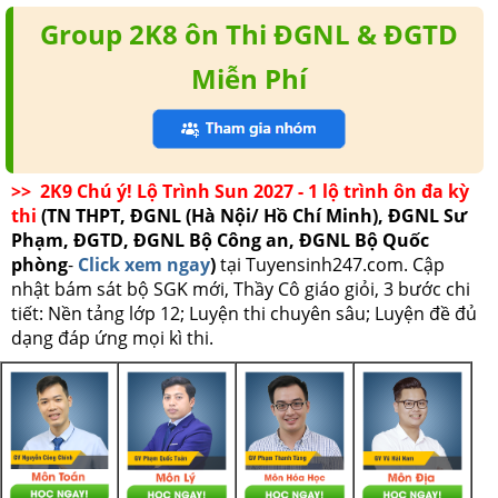
Group 2K8 ôn Thi ĐGNL & ĐGTD
Miễn Phí
>> 2K9 Chú ý! Lộ Trình Sun 2027 - 1 lộ trình ôn đa kỳ
thi
(TN THPT, ĐGNL (Hà Nội/ Hồ Chí Minh), ĐGNL Sư
Phạm, ĐGTD, ĐGNL Bộ Công an, ĐGNL Bộ Quốc
phòng
-
Click xem ngay
)
tại Tuyensinh247.com.
Cập
nhật bám sát bộ SGK mới, Thầy Cô giáo giỏi, 3 bước chi
tiết: Nền tảng lớp 12; Luyện thi chuyên sâu; Luyện đề đủ
dạng đáp ứng mọi kì thi.