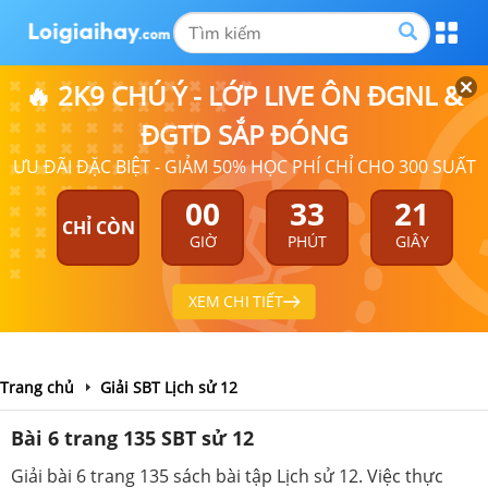
🔥 2K9 CHÚ Ý - LỚP LIVE ÔN ĐGNL &
ĐGTD SẮP ĐÓNG
ƯU ĐÃI ĐẶC BIỆT - GIẢM 50% HỌC PHÍ CHỈ CHO 300 SUẤT
00
33
21
CHỈ CÒN
GIỜ
PHÚT
GIÂY
XEM CHI TIẾT
Trang chủ
Giải SBT Lịch sử 12
Bài 6 trang 135 SBT sử 12
Giải bài 6 trang 135 sách bài tập Lịch sử 12. Việc thực