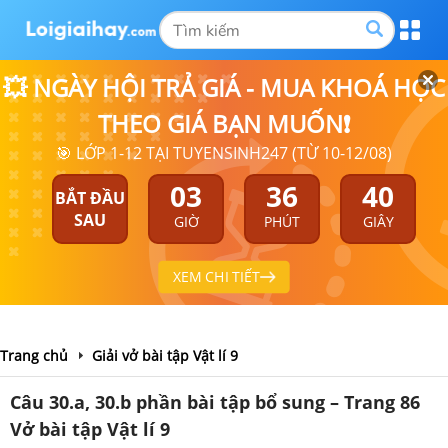
💥 NGÀY HỘI TRẢ GIÁ - MUA KHOÁ HỌC
THEO GIÁ BẠN MUỐN❗
🎯 LỚP 1-12 TẠI TUYENSINH247 (TỪ 10-12/08)
03
36
39
BẮT ĐẦU
SAU
GIỜ
PHÚT
GIÂY
XEM CHI TIẾT
Trang chủ
Giải vở bài tập Vật lí 9
Câu 30.a, 30.b phần bài tập bổ sung – Trang 86
Vở bài tập Vật lí 9