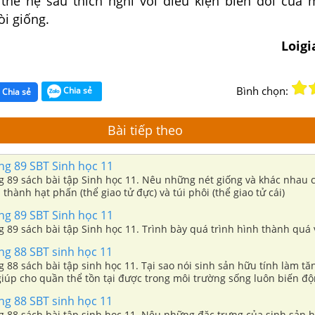
hế hệ sau thích nghi với điều kiện biến đổi của 
òi giống.
Loig
Bình chọn:
Chia sẻ
Chia sẻ
Bài tiếp theo
ang 89 SBT Sinh học 11
ng 89 sách bài tập Sinh học 11. Nêu những nét giống và khác nhau 
 thành hạt phấn (thể giao tử đực) và túi phôi (thể giao tử cái)
ang 89 SBT Sinh học 11
ng 89 sách bài tập Sinh học 11. Trình bày quá trình hình thành quá 
ang 88 SBT sinh học 11
ng 88 sách bài tập sinh học 11. Tại sao nói sinh sản hữu tính làm t
giúp cho quần thể tồn tại được trong môi trường sống luôn biến đ
ang 88 SBT sinh học 11
ng 88 sách bài tập sinh học 11. Nêu những đặc trưng của sinh sản h