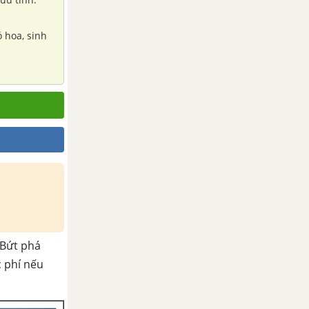
ó hoa, sinh
Bứt phá
c phí nếu