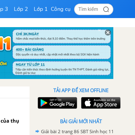
p 3
Lớp 2
Lớp 1
Công cụ
TẢI APP ĐỂ XEM OFFLINE
a của thụ
BÀI GIẢI MỚI NHẤT
Giải bài 2 trang 86 SBT Sinh học 11