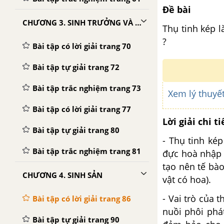
Đề bài
CHƯƠNG 3. SINH TRƯỞNG VÀ PHÁT TRIỂN
Thụ tinh kép là
?
Bài tập có lời giải trang 70
Bài tập tự giải trang 72
Bài tập trắc nghiệm trang 73
Xem lý thuyết
Bài tập có lời giải trang 77
Lời giải chi ti
Bài tập tự giải trang 80
- Thụ tinh kép
Bài tập trắc nghiệm trang 81
đực hoà nhập v
tạo nên tế bào
CHƯƠNG 4. SINH SẢN
vật có hoa).
- Vai trò của 
Bài tập có lời giải trang 86
nuồi phôi phá
Bài tập tự giải trang 90