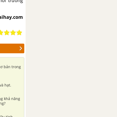
môi trường
iaihay.com
cơ bản trong
và hạt.
ăng khả năng
ộng?
ữu tính.