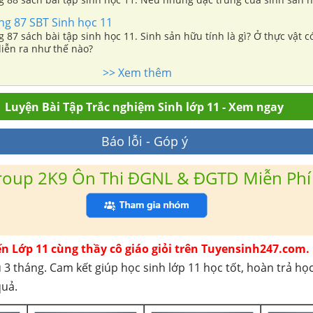
ang 87 SBT Sinh học 11
ng 87 sách bài tập sinh học 11. Sinh sản hữu tính là gì? Ở thực vật c
diễn ra như thế nào?
>> Xem thêm
Luyện Bài Tập Trắc nghiệm Sinh lớp 11 - Xem ngay
Báo lỗi - Góp ý
roup 2K9 Ôn Thi ĐGNL & ĐGTD Miễn Phí
ến Lớp 11 cùng thầy cô giáo giỏi trên Tuyensinh247.com.
 3 tháng. Cam kết giúp học sinh lớp 11 học tốt, hoàn trả họ
quả.