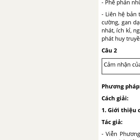
- Phê phán nhữ
Truyện Kiều)
- Liên hệ bản
cường, gan dạ
Kiều ở lầu Ngưng Bích (trích
Truyện Kiều - Nguyễn Du)
nhát, ích kỉ, 
phát huy truyề
Trau dồi vốn từ
Câu 2
Viết bài tập làm văn số 2 - Văn
Cảm nhận của 
tự sự
Bài 8
Phương pháp
Cách giải:
Lục Vân Tiên cứu Kiều Nguyệt
Nga
1. Giới thiệu
Thúy Kiều báo ân báo oán (trích
Tác giả:
Truyện Kiều - Nguyễn Du)
- Viễn Phương