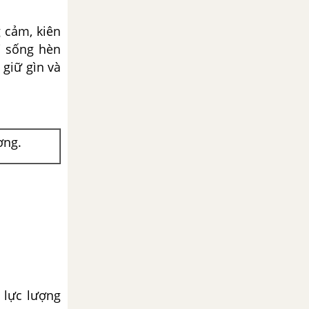
g cảm, kiên
i sống hèn
 giữ gìn và
ơng.
 lực lượng