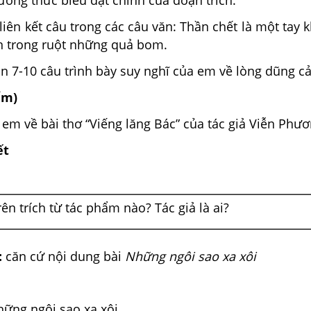
liên kết câu trong các câu văn: Thần chết là một tay 
ẩn trong ruột những quả bom.
ăn 7-10 câu trình bày suy nghĩ của em về lòng dũng c
iểm)
m về bài thơ “Viếng lăng Bác” của tác giả Viễn Phươ
ết
ên trích từ tác phẩm nào? Tác giả là ai?
:
căn cứ nội dung bài
Những ngôi sao xa xôi
hững ngôi sao xa xôi