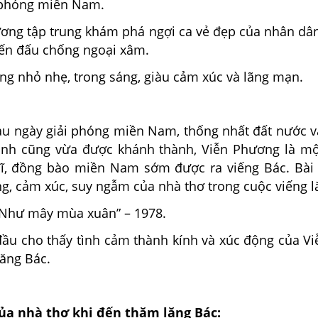
 phóng miền Nam.
ương tập trung khám phá ngợi ca vẻ đẹp của nhân dân
iến đấu chống ngoại xâm.
 ông nhỏ nhẹ, trong sáng, giàu cảm xúc và lãng mạn.
au ngày giải phóng miền Nam, thống nhất đất nước v
inh cũng vừa được khánh thành, Viễn Phương là mộ
ĩ, đồng bào miền Nam sớm được ra viếng Bác. Bài t
g, cảm xúc, suy ngẫm của nhà thơ trong cuộc viếng l
 “Như mây mùa xuân” – 1978.
 đầu cho thấy tình cảm thành kính và xúc động của V
lăng Bác.
ủa nhà thơ khi đến thăm lăng Bác: