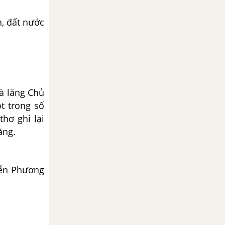
, đất nước
à lăng Chủ
t trong số
hơ ghi lại
ăng.
iễn Phương