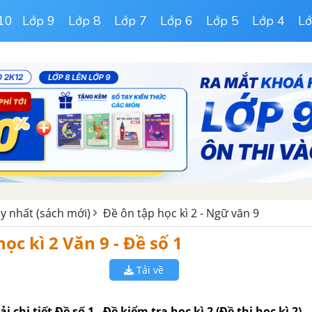
10
Lớp 9
Lớp 8
Lớp 7
Lớp 6
Lớp 5
Lớp 4
Lớ
y nhất (sách mới)
Đề ôn tập học kì 2 - Ngữ văn 9
học kì 2 Văn 9 - Đề số 1
Tải về
ải chi tiết Đề số 1 - Đề kiểm tra học kì 2 (Đề thi học kì 2)