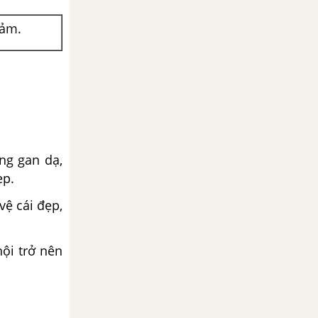
cảm.
ng gan dạ,
ẹp.
vệ cái đẹp,
ội trở nên