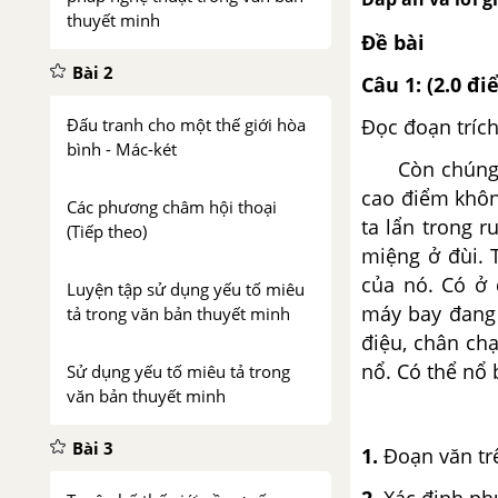
thuyết minh
Đề bài
Bài 2
Câu 1: (2.0 đ
Đọc đoạn trích
Đấu tranh cho một thế giới hòa
bình - Mác-két
Còn chúng tôi
cao điểm khôn
Các phương châm hội thoại
ta lẩn trong 
(Tiếp theo)
miệng ở đùi. 
của nó. Có ở 
Luyện tập sử dụng yếu tố miêu
máy bay đang 
tả trong văn bản thuyết minh
điệu, chân ch
nổ. Có thể nổ 
Sử dụng yếu tố miêu tả trong
văn bản thuyết minh
Bài 3
1.
Đoạn văn trê
2.
Xác định ph