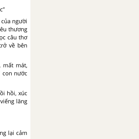
c”
t của người
yêu thương
Đọc câu thơ
trở về bên
, mất mát,
i con nước
i hồi, xúc
viếng lăng
ng lại cảm