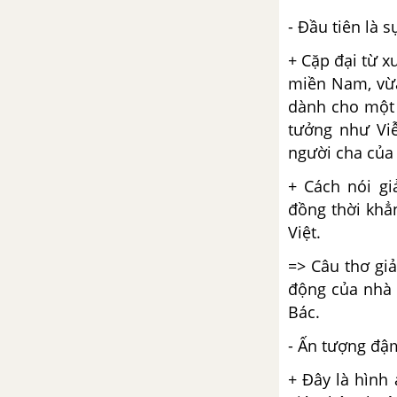
Tổng kết về từ vựng (tiếp theo)
(Bài 10)
- Đầu tiên là 
+ Cặp đại từ x
Nghị luận trong văn bản tự sự
miền Nam, vừa
dành cho một 
Bài 11
tưởng như Vi
người cha của
Tập làm thơ tám chữ
+ Cách nói gi
Bếp lửa - Bằng Việt
đồng thời khẳ
Việt.
Đoàn thuyền đánh cá
=> Câu thơ gi
động của nhà 
Tổng kết về từ vựng (tiếp theo)
Bác.
Bài 11
- Ấn tượng đậm
Bài 12
+ Đây là hình
Ánh trăng