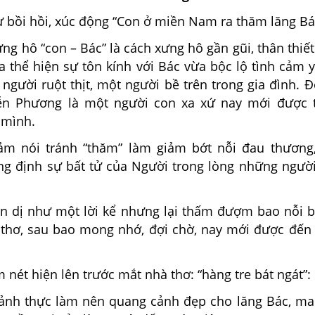
sự bồi hồi, xúc động “Con ở miền Nam ra thăm lăng Bá
ưng hô “con – Bác” là cách xưng hô gần gũi, thân thiế
 thể hiện sự tôn kính với Bác vừa bộc lộ tình cảm 
người ruột thịt, một người bề trên trong gia đình. 
ễn Phương là một người con xa xứ nay mới được 
 mình.
ảm nói tránh “thăm” làm giảm bớt nỗi đau thương
ng định sự bất tử của Người trong lòng những ngườ
ản dị như một lời kể nhưng lại thấm đượm bao nỗi bồ
thơ, sau bao mong nhớ, đợi chờ, nay mới được đến 
 nét hiện lên trước mắt nhà thơ: “hàng tre bát ngát”:
 ảnh thực làm nên quang cảnh đẹp cho lăng Bác, ma