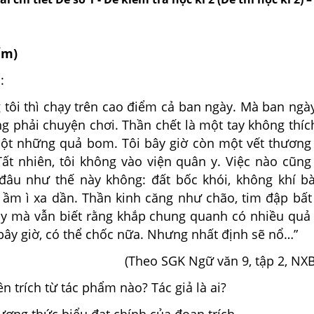
iểm)
:
 thì chạy trên cao điểm cả ban ngày. Mà ban ngày
g phải chuyện chơi. Thần chết là một tay không thíc
ruột những quả bom. Tôi bây giờ còn một vết thương
Tất nhiên, tôi không vào viện quân y. Việc nào cũng
đâu như thế này không: đất bốc khói, không khí b
ầm ì xa dần. Thần kinh căng như chão, tim đập bất
ạy mà vẫn biết rằng khắp chung quanh có nhiều qu
bây giờ, có thể chốc nữa. Nhưng nhất định sẽ nổ…”
(Theo SGK Ngữ văn 9, tập 2, NX
n trích từ tác phẩm nào? Tác giả là ai?
ương thức biểu đạt chính của đoạn trích.