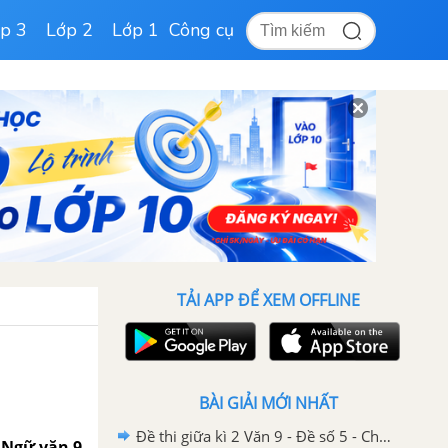
p 3
Lớp 2
Lớp 1
Công cụ
TẢI APP ĐỂ XEM OFFLINE
BÀI GIẢI MỚI NHẤT
Đề thi giữa kì 2 Văn 9 - Đề số 5 - Chương trình cũ
 – Ngữ văn 9