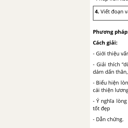
theo)
4.
Viết đoạn v
Bài 6
Cảnh ngày xuân (trích Truyện
Phương pháp
Kiều - Nguyễn Du)
Cách giải:
Chị em Thúy Kiều (trích Truyện
- Giới thiệu vấ
Kiều - Nguyễn Du)
- Giải thích 
Truyện Kiều - Nguyễn Du
dám dấn thân,
- Biểu hiện lò
Thuật ngữ
cái thiện lươn
Miêu tả trong văn bản tự sự
- Ý nghĩa lòn
tốt đẹp
Bài 7
- Dẫn chứng.
Mã giám sinh mua kiều (trích