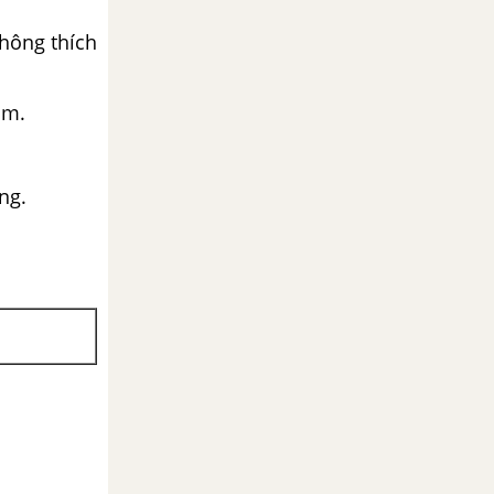
không thích
ảm.
ng.