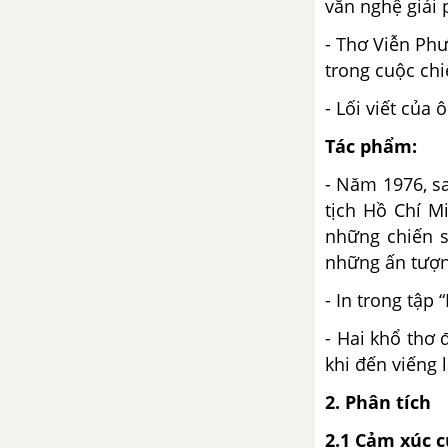
văn nghệ giải
Miêu tả nội tâm trong văn bản
tự sự
- Thơ Viễn Ph
trong cuộc ch
Bài 9
- Lối viết của
Lục Vân Tiên gặp nạn
Tác phẩm:
Tổng kết từ vựng
- Năm 1976, s
tịch Hồ Chí M
Bài 10
những chiến s
những ấn tượn
Bài thơ về Tiểu đội xe không
kính
- In trong tập
- Hai khổ thơ
Đồng chí - Chính Hữu
khi đến viếng 
2. Phân tích
Kiểm tra về truyện trung đại
2.1 Cảm xúc c