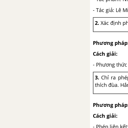
- Tác giả: Lê 
Sự phát triển của từ vựng
2.
Xác định ph
Luyện tập tóm tắt văn bản tự sự
- Ngữ văn 9
Phương pháp
Bài 5
Cách giải:
Hoàng lê nhất thống chí của
- Phương thức 
Ngô gia văn phái
3.
Chỉ ra phé
Chuyện cũ trong phủ chúa Trịnh
thích đùa. Hắ
- Phạm Đình Hổ
Vũ trung tùy bút - Phạm Đình
Phương pháp
Hổ
Cách giải:
Sự phát triển của từ vựng (tiếp
- Phép liên kế