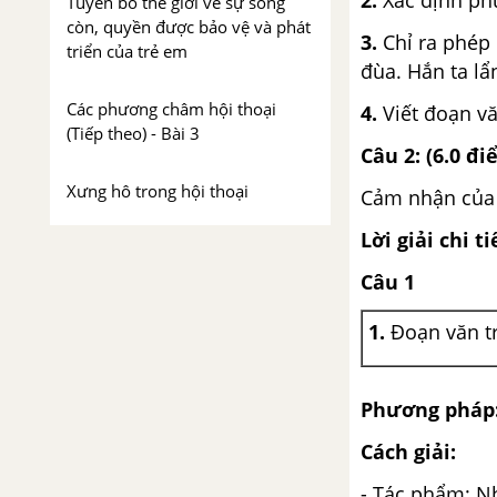
Tuyên bố thế giới về sự sống
còn, quyền được bảo vệ và phát
3.
Chỉ ra phép 
triển của trẻ em
đùa. Hắn ta l
Các phương châm hội thoại
4.
Viết đoạn v
(Tiếp theo) - Bài 3
Câu 2: (6.0 đ
Xưng hô trong hội thoại
Cảm nhận của e
Lời giải chi ti
Viết bài tập làm văn số 1 - Văn
thuyết minh
Câu 1
Bài 4
1.
Đoạn văn tr
Chuyện người con gái Nam
Xương - Nguyễn Dữ
Phương pháp
Cách giải:
Cách dẫn trực tiếp và cách dẫn
gián tiếp
- Tác phẩm: N