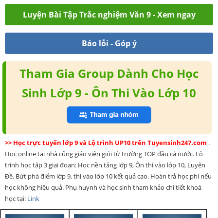
Luyện Bài Tập Trắc nghiệm Văn 9 - Xem ngay
Báo lỗi - Góp ý
Tham Gia Group Dành Cho Học
Sinh Lớp 9 - Ôn Thi Vào Lớp 10
>> Học trực tuyến lớp 9 và Lộ trình UP10 trên Tuyensinh247.com
.
Học online tại nhà cũng giáo viên giỏi từ trường TOP đầu cả nước. Lộ
trình học tập 3 giai đoạn: Học nền tảng lớp 9, Ôn thi vào lớp 10, Luyện
Đề. Bứt phá điểm lớp 9, thi vào lớp 10 kết quả cao. Hoàn trả học phí nếu
học không hiệu quả. Phụ huynh và học sinh tham khảo chi tiết khoá
học tại:
Link