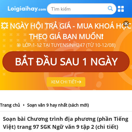
💥 NGÀY HỘI TRẢ GIÁ - MUA KHOÁ HỌC
THEO GIÁ BẠN MUỐN❗
🎯 LỚP 1-12 TẠI TUYENSINH247 (TỪ 10-12/08)
BẮT ĐẦU SAU 1 NGÀY
XEM CHI TIẾT
Trang chủ
Soạn văn 9 hay nhất (sách mới)
Soạn bài Chương trình địa phương (phần Tiếng
Việt) trang 97 SGK Ngữ văn 9 tập 2 (chi tiết)