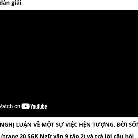
dẫn giải
I NGHỊ LUẬN VỀ MỘT SỰ VIỆC HỆN TƯỢNG, ĐỜI S
(trang 20 SGK Ngữ văn 9 tập 2) và trả lời câu hỏi