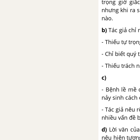
trọng giờ giấ
nhưng khi ra s
Sang thu
nào.
Nghĩa tường minh và hàm ý
b)
Tác giả chỉ 
- Thiếu tự trọn
Nghị luận về một đoạn thơ, bài
thơ
- Chỉ biết quý
- Thiếu trách 
Cách làm bài nghị luận về một
đoạn thơ, một bài thơ
c)
- Bệnh lề mề 
Bài 25
nảy sinh cách 
Mây và sóng - Ta-go
- Tác giả nêu 
nhiều vấn đề bà
Ôn tập về thơ
d)
Lời văn của 
nêu hiện tượng
Nghĩa tường minh và hàm ý