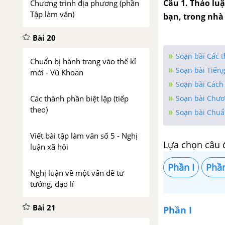
Câu 1. Thảo luậ
Chương trình địa phương (phần
Tập làm văn)
bạn, trong nhà 
Bài 20
Soạn bài Các t
Chuẩn bị hành trang vào thế kỉ
Soạn bài Tiến
mới - Vũ Khoan
Soạn bài Cách 
Soạn bài Chươ
Các thành phần biệt lập (tiếp
theo)
Soạn bài Chuẩn
Viết bài tập làm văn số 5 - Nghị
Lựa chọn câu 
luận xã hội
Phần I
Phần
Nghị luận về một vấn đề tư
tưởng, đạo lí
Bài 21
Phần I