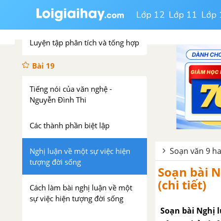
Lớp 12
Lớp 11
Lớp 
Phép phân tích và tổng hợp
Luyện tập phân tích và tổng hợp
Bài 19
Tiếng nói của văn nghệ -
Nguyễn Đình Thi
Các thành phần biệt lập
Soạn văn 9 ha
Nghị luận về một sự việc hiện
tượng đời sống
Soạn bài N
(chi tiết)
Cách làm bài nghị luận về một
sự việc hiện tượng đời sống
Soạn bài Nghị l