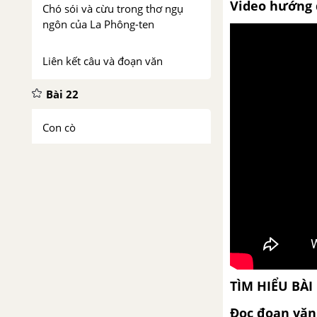
Video hướng 
Chó sói và cừu trong thơ ngụ
ngôn của La Phông-ten
Liên kết câu và đoạn văn
Bài 22
Con cò
Liên kết câu và đoạn văn (luyện
tập)
Cách làm bài nghị luận về một
vấn đề tư tưởng, đạo lí
Bài 23
TÌM HIỂU BÀ
Viếng Lăng Bác
Đọc đoạn văn 