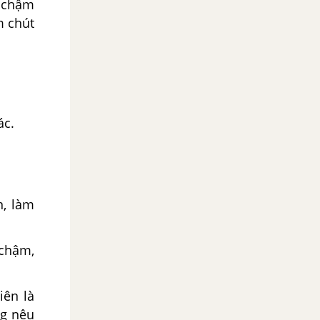
p chậm
m chút
ác.
n, làm
 chậm,
iên là
ng nêu