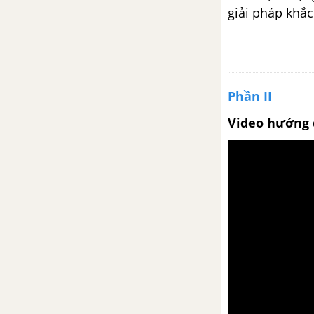
(tiếp theo)
giải pháp khắc
Bài 26
Kiểm tra về thơ
Phần II
Chương trình địa phương (phần
Video hướng 
Tiếng Việt) - Ngữ văn 9 tập 2
Viết bài tập làm văn số 7 - Nghị
luận văn học
Bài 27
Bến quê
Ôn tập phần Tiếng Việt - Ngữ
văn 9 tập 2