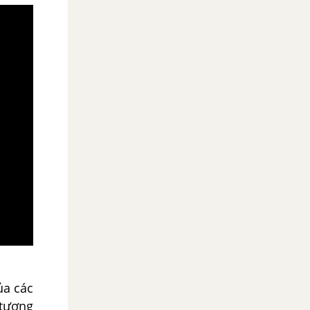
ủa các
 tượng