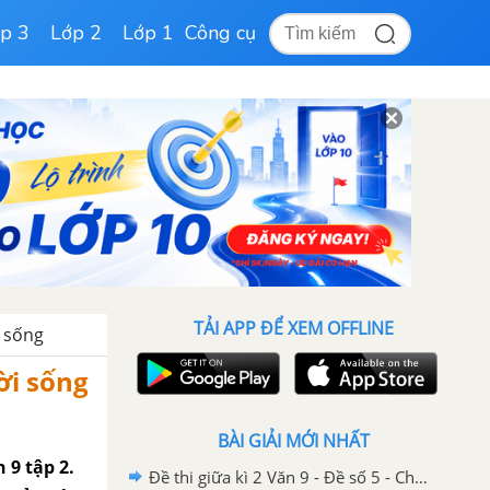
p 3
Lớp 2
Lớp 1
Công cụ
TẢI APP ĐỂ XEM OFFLINE
i sống
ời sống
BÀI GIẢI MỚI NHẤT
 9 tập 2.
Đề thi giữa kì 2 Văn 9 - Đề số 5 - Chương trình cũ