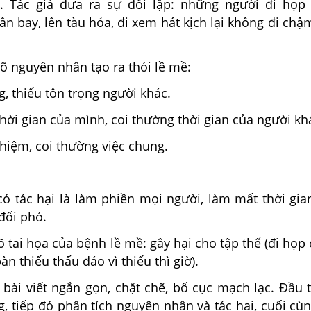
c. Tác giả đưa ra sự đối lập: những người đi họ
ân bay, lên tàu hỏa, đi xem hát kịch lại không đi chậ
rõ nguyên nhân tạo ra thói lề mề:
g, thiếu tôn trọng người khác.
 thời gian của mình, coi thường thời gian của người kh
nhiệm, coi thường việc chung.
có tác hại là làm phiền mọi người, làm mất thời gia
đối phó.
rõ tai họa của bệnh lề mề: gây hại cho tập thể (đi họp
n thiếu thấu đáo vì thiếu thì giờ).
bài viết ngắn gọn, chặt chẽ, bố cục mạch lạc. Đầu t
, tiếp đó phân tích nguyên nhân và tác hại, cuối cù