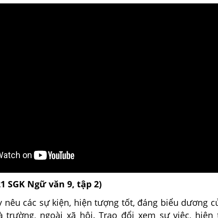
21 SGK Ngữ văn 9, tập 2)
 nêu các sự kiện, hiện tượng tốt, đáng biểu dương c
à trường, ngoài xã hội. Trao đổi xem sự việc, hiện