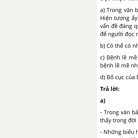
Mùa xuân nho nhỏ
a) Trong văn b
Hiện tượng ấy
Nghị luận về tác phẩm truyện
vấn đề đáng q
(hoặc đoạn trích)
để người đọc 
b) Có thể có 
Cách làm bài nghị luận về tác
phẩm truyện (hoặc đoạn trích)
c) Bệnh lề mề
bệnh lề mề như
Luyện tập làm bài nghị luận về
tác phẩm truyện (hoặc đoạn
d) Bố cục của 
trích)
Trả lời:
Viết bài tập làm văn số 6 - Nghị
a)
luận văn học
- Trong văn b
thấy trong đời
Bài 24
- Những biểu h
Nói với con