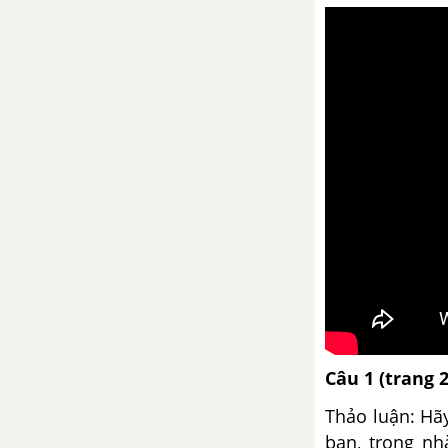
Tổng kết về ngữ pháp
Luyện tập viết biên bản
Hợp đồng
Bài 30
Bố của Xi-mông ( Mô-pa-xăng)
Ôn tập về truyện
Tổng kết ngữ pháp (tiếp theo)
C
âu 1 (trang 
Bài 31
Thảo luận: Hãy
Con chó Bấc - G. Lân-đơn
bạn, trong nh