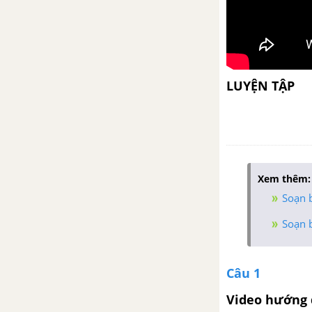
Luyện nói: Nghị luận về một
đoạn thơ, bài thơ
Bài 28
LUYỆN TẬP
Những ngôi sao xa xôi - Lê Minh
Khuê
Biên bản
Xem thêm:
Bài 29
Soạn b
Văn bản biên bản, hợp đồng,
Soạn b
thư (điện) chúc mừng và thăm
hỏi
Câu 1
Rô-bin-xơn ngoài đảo hoang -
Video hướng 
Đi-phô