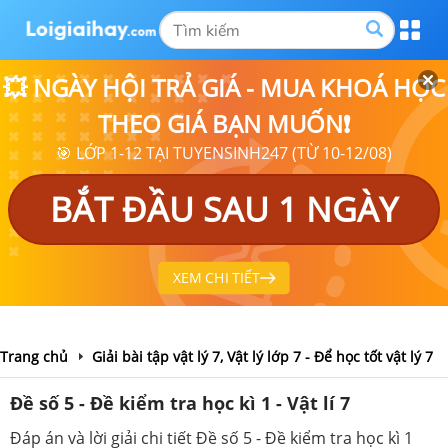
💥 NGÀY HỘI TRẢ GIÁ - MUA KHOÁ HỌC
THEO GIÁ BẠN MUỐN❗
🎯 LỚP 1-12 TẠI TUYENSINH247 (TỪ 10-12/08)
BẮT ĐẦU SAU 1 NGÀY
XEM CHI TIẾT
Trang chủ
Giải bài tập vật lý 7, Vật lý lớp 7 - Để học tốt vật lý 7
Đề số 5 - Đề kiểm tra học kì 1 - Vật lí 7
Đáp án và lời giải chi tiết Đề số 5 - Đề kiểm tra học kì 1