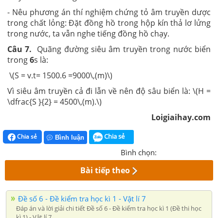
- Nêu phương án thí nghiệm chứng tỏ âm truyền dược
trong chất lỏng: Đặt đồng hồ trong hộp kín thả lơ lửng
trong nước, ta vẫn nghe tiếng đồng hồ chạy.
Câu 7.
Quãng đường siêu âm truyền trong nước biển
trong
6
s là:
\(S = v.t= 1500.6 =9000\,(m)\)
Vì siêu âm truyền cả đi lẫn về nên độ sâu biển là: \(H =
\dfrac{S }{2} = 4500\,(m).\)
Loigiaihay.com
Chia sẻ
Chia sẻ
Bình luận
Bình chọn:
Bài tiếp theo
Đề số 6 - Đề kiểm tra học kì 1 - Vật lí 7
Đáp án và lời giải chi tiết Đề số 6 - Đề kiểm tra học kì 1 (Đề thi học
kì 1) - Vật lí 7