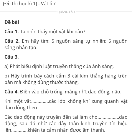
(Đề thi học kì 1) - Vật lí 7
QUẢNG CÁO
Đề bài
Câu 1.
Ta nhìn thấy một vật khi nào?
Câu 2.
Em hãy tìm: 5 nguồn sáng tự nhiên; 5 nguồn
sáng nhân tạo.
Câu 3.
a) Phát biểu định luật truyền thẳng của ánh sáng.
b) Hãy trình bày cách cắm 3 cái kim thẳng hàng trên
bàn mà không dùng thước thẳng.
Câu 4.
Điền vào chỗ trổng: màng nhĩ, dao động, não.
Khi một vật…………..các lớp không khí xung quanh vật
dao dộng theo
Các dao động này truyền đến tai làm cho……………..dao
động, sau đó nhờ các dây thân kinh truyền tín hiệu
lên………….khiến ta cảm nhận được âm thanh.