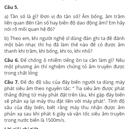
Câu 5.
a) Tần số là gì? Đơn vị đo tần số? Âm bổng, âm trầm
liên quan đến tần số hay biên độ dao động âm? Em hãy
nói rõ môi quan hệ đó?
b) Theo em, khi người nghệ sĩ dùng đàn ghi ta đê đánh
một bản nhạc thì họ đã làm thế nào để có được âm
thanh khi trầm, khi bổng, khi to, khi nhỏ?
Câu 6.
Để chống ô nhiễm tiếng ồn ta cần làm gì? Nêu
một phương án thí nghiệm chứng tỏ âm truyền được
trong chất lỏng
Câu 7.
Để đo độ sâu của đáy biển người ta dùng máy
phát siêu âm theo nguyên tắc: “ Tia siêu âm được phát
thẳng đứng từ máy phát đặt trên tàu, khi gặp đáy biển
sẽ phản xạ lại máy thu đặt liền với máy phát". Tính độ
sâu của đáy biển, biết rằng máy thu nhận được âm
phản xạ sau khi phát 6 giây và vận tốc siêu âm truyền
trong nước biển là 1500m/s.