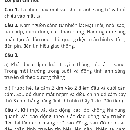
Lời giải chi tiết
Câu 1.
Ta nhìn thấy một vật khi có ánh sáng từ vật đỏ
chiếu vào mắt ta.
Câu 2.
Năm nguồn sáng tự nhiên là: Mặt Trời, ngôi sao,
tia chớp, đom đóm, cục than hồng
Năm nguồn sáng
.
nhân tạo là: đòn neon, hồ quang điện, màn hình vi tính,
đèn pin, đèn tín hiệu giao thông.
Câu 3.
a) Phát biểu định luật truyền thẳng của ánh sáng:
Trong môi trường trong suốt và đồng tính ánh sáng
truyền đi theo dường thẳng
.
b ) Trước hết ta cắm 2 kim vào 2 điểm đầu và cuối cần
cám. Sau đó dùng mắt ngắm và điều chỉnh để cắm cây
thứ 3 cho thẳng hàng (khi chi nhìn thấy 1 kim đầu tiên)
Câu 4.
Khi một vật dao động, các lớp không khí xung
quanh vật dao dộng theo. Các dao động này truyền
đến tai làm cho màng nhĩ dao động, sau đó nhờ các
dây thần kinh truyền tín hiệu lên não, khiến ta cảm