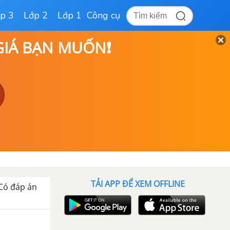
p 3
Lớp 2
Lớp 1
Công cụ
 GIÁ BẠN MUỐN❗
TẢI APP ĐỂ XEM OFFLINE
 Có đáp án