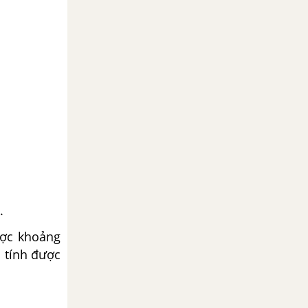
.
ược khoảng
ã tính được