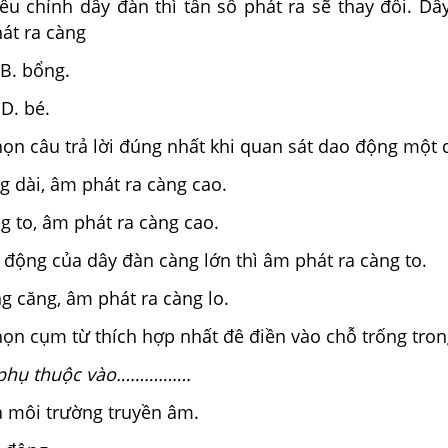
ều chỉnh dây đàn thì tần số phát ra sẽ thay đổi. Dâ
át ra càng
 bổng.
. bé.
ọn câu trả lời đúng nhất khi quan sát dao động một 
g dài, âm phát ra càng cao.
g to, âm phát ra càng cao.
 động của dây đàn càng lớn thì âm phát ra càng to.
g căng, âm phát ra càng lo.
ọn cụm từ thích hợp nhất đê điền vào chỗ trống tron
m phụ thuộc vào…………….
a môi trường truyền âm.