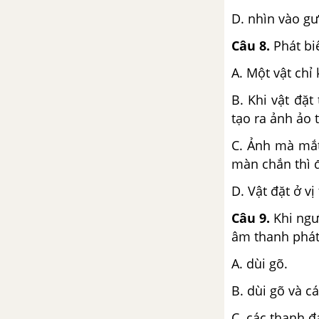
D. nhìn vào g
ĐỀ KIỂM TRA HỌC KÌ 2 (ĐỀ THI HỌC KÌ 2) - VẬT LÍ 7
Câu 8.
Phát bi
Đề thi học kì 2 của các
A. Một vật chỉ
trường có lời giải – Mới nhất
B. Khi vật đặ
Đề ôn tập học kì 2 – Có đáp
tạo ra ảnh ảo 
án và lời giải
C. Ảnh mà mắt
màn chắn thì đ
D. Vật đặt ở vị
Câu 9.
Khi ngư
âm thanh phát 
A. dùi 
B. dùi gõ và c
C. các thanh 