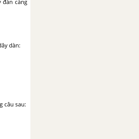
y đàn càng
dây dàn:
g câu sau: