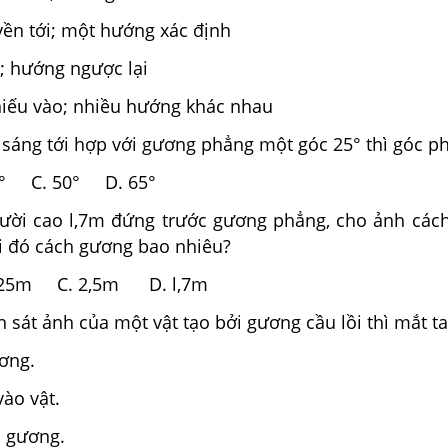
uyền tới; một hướng xác định
p; hướng ngược lại
hiếu vào; nhiều hướng khác nhau
 sáng tới hợp với gương phẳng một góc 25° thì góc ph
5° C. 50° D. 65°
ời cao l,7m đứng trước gương phẳng, cho ảnh cách
i đó cách gương bao nhiêu?
1,25m C. 2,5m D. l,7m
sát ảnh của một vật tạo bởi gương cầu lồi thì mắt ta
ơng.
vào vật.
c gương.