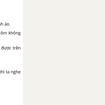
nh ảo.
 lõm không
 được trên
thì ta nghe