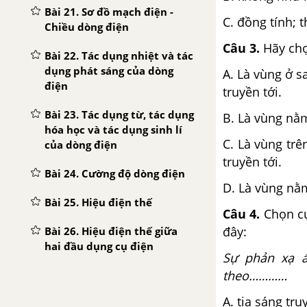
Bài 21. Sơ đồ mạch điện -
C. đồng tí
Chiều dòng điện
Câu 3.
Hãy chọ
Bài 22. Tác dụng nhiệt và tác
dụng phát sáng của dòng
A. Là vùng ở 
điện
truyền tới.
Bài 23. Tác dụng từ, tác dụng
B. Là vùng nằm
hóa học và tác dụng sinh lí
C. Là vùng tr
của dòng điện
truyền tới.
Bài 24. Cường độ dòng điện
D. Là vùng nằ
Bài 25. Hiệu điện thế
Câu 4.
Chọn cụ
đây:
Bài 26. Hiệu điện thế giữa
hai đầu dụng cụ điện
Sự phản xạ á
theo…………
Bài 27. Thực hành: Đo cường
độ dòng điện và hiệu điện
A. tia sáng tr
thế đối với đoạn mạch nối