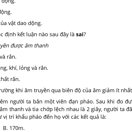
o động.
động.
của vật dao dộng.
c định kết luận nào sau đây là
sai
?
uyền được âm thanh
 và rắn.
ng, khí, lỏng và rắn.
chất rắn.
 trường khi âm truyền qua biên độ của âm giảm ít nhất
êm người ta bắn một viên đạn pháo. Sau khi đo đ
 âm thanh và tia chớp lệch nhau là 2 giây, người ta đ
 vị trí khẩu pháo đến họ với các kết quả là:
. 170m.