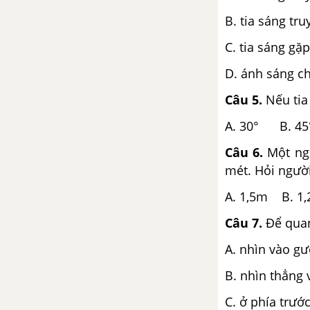
tiếp
B. tia sáng tr
Bài 28. Thực hành: Đo hiệu
C. tia sáng gặ
điện thế và cường độ dòng
D. ánh sáng c
điện đối với đoạn mạch song
song
Câu 5.
Nếu tia
Bài 29. An toàn khi sử dụng
A. 30° B. 4
điện
Câu 6.
Một ngư
Bài 30. Tổng kết chương 3:
mét. Hỏi ngườ
Điện học
A. 1,5m B. 
Đề kiểm tra 15 phút -
Chương 3 - Vật lí 7
Câu 7.
Để quan 
A. nhìn vào gư
Đề kiểm tra 45 phút (1 tiết) -
Chương 3 - Vật lí 7
B. nhìn thẳng 
ĐỀ KIỂM TRA GIỮA HỌC KÌ 2
C. ở phía trướ