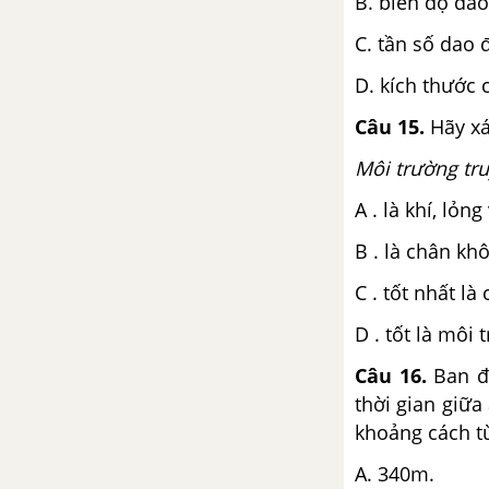
B. biên độ da
C. tần số dao 
D. kích thước 
Câu 15.
Hãy xá
Môi trường tr
A . là khí, lỏng
B . là chân khô
C . tốt nhất là 
D . tốt là môi
Câu 16.
Ban đ
thời gian giữa
khoảng cách từ
A. 340m. B