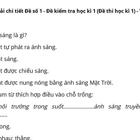
i chi tiết Đề số 1 - Đề kiểm tra học kì 1 (Đề thi học kì 1) - 
áng là gì?
t tự phát ra ánh sáng.
t sáng.
t được chiếu sáng.
ật được nung nóng bằng ánh sáng Mặt Trời.
m từ thích hợp điều vào chỗ trống:
ôi trường trong suốt…………………ánh sáng truyề
………
nh; cong.
nhau; thẳng,