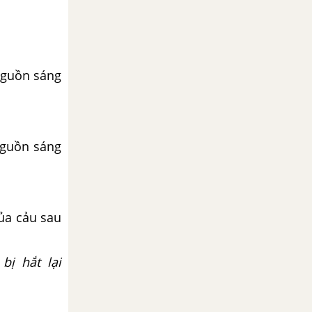
nguồn sáng
nguồn sáng
ủa cảu sau
ị hắt lại