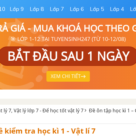
10
Lớp 9
Lớp 8
Lớp 7
Lớp 6
Lớp 5
Lớp 4
Lớ
RẢ GIÁ - MUA KHOÁ HỌC THEO
🎯 LỚP 1-12 TẠI TUYENSINH247 (TỪ 10-12/08)
BẮT ĐẦU SAU 1 NGÀY
XEM CHI TIẾT
t lý 7, Vật lý lớp 7 - Để học tốt vật lý 7
Đề ôn tập học kì 1 –
ề kiểm tra học kì 1 - Vật lí 7