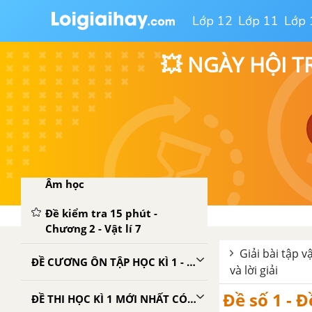
Bài 12. Độ to của âm
Lớp 12
Lớp 11
Lớp 
Bài 13. Môi trường truyền
âm
💥 NGÀY HỘI T
Bài 14. Phản xạ âm - Tiếng
vang
Bài 15. Chống ô nhiễm tiếng
ồn
Bài 16. Tổng kết chương 2 :
Âm học
Đề kiểm tra 15 phút -
Chương 2 - Vật lí 7
Giải bài tập vậ
ĐỀ CƯƠNG ÔN TẬP HỌC KÌ 1 - VẬT LÍ 7
và lời giải
Đề số 1 - Đ
ĐỀ THI HỌC KÌ 1 MỚI NHẤT CÓ LỜI GIẢI