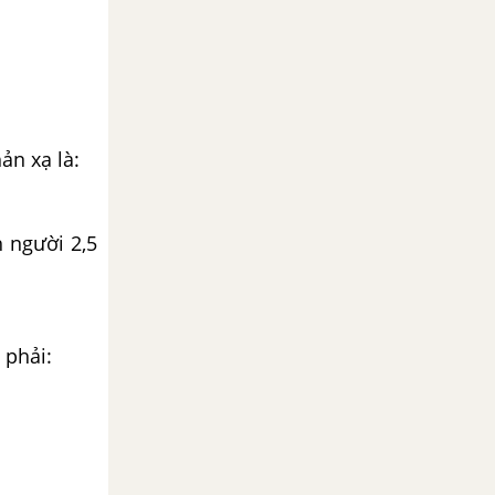
ản xạ là:
 người 2,5
 phải: