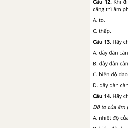
Câu 12.
Khi đi
căng thì âm ph
A. to. B.
C. thấp. D
Câu 13.
Hãy ch
A. dây đàn càn
B. dây đàn càn
C. biên dộ dao
D. dây đàn càn
Câu 14.
Hãy ch
Độ to của â
A. nhiệt độ củ