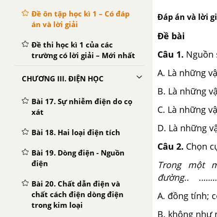
Đề ôn tập học kì 1 – Có đáp
Đáp án và lời giả
án và lời giải
Đề bài
Đề thi học kì 1 của các
Câu 1.
Nguồn s
trường có lời giải – Mới nhất
A. Là những vậ
CHƯƠNG III. ĐIỆN HỌC
B. Là những vậ
Bài 17. Sự nhiễm điện do cọ
C. Là những vậ
xát
D. Là những v
Bài 18. Hai loại điện tích
Câu 2.
Chọn cụ
Bài 19. Dòng điện - Nguồn
điện
Trong một m
đường.. .…
Bài 20. Chất dẫn điện và
chất cách điện dòng điện
A. đồng tí
trong kim loại
B. không như 