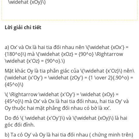
\widehat {xOy}\)
Lời giải chi tiết
a) Ox’ và Ox là hai tia đối nhau nên \(\widehat {xOx'} =
{180^o}\) mà \(\widehat {xOz} = {90^o} \Rightarrow
\widehat {x'Oz} = {90^o}.\)
Mặt khác Oy là tia phân giác của \(\widehat {x'Oz}\) nên\
(\widehat {x'Oy'} = \widehat {zOy'} = {1 \over 2}{.90^o} =
{45^o}\)
\( \Rightarrow \widehat {x'Oy'} = \widehat {xOy} =
{45^o}\) mà Ox’ và Ox là hai tia đối nhau, hai tia Oy’ và
Oy thuộc hai mặt phẳng đối nhau có bờ là xx’.
Do đó \( \widehat {x'Oy'}\) và \(\widehat {xOy}\) là hai
góc đối đỉnh.
b) Ta có Oy’ và Oy là hai tia đối nhau ( chứng minh trên)