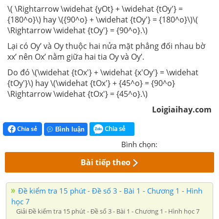
\( \Rightarrow \widehat {yOt} + \widehat {tOy'} =
{180^o}\) hay \({90^o} + \widehat {tOy'} = {180^o}\)\(
\Rightarrow \widehat {tOy'} = {90^o}.\)
Lại có Oy’ và Oy thuộc hai nửa mặt phẳng đối nhau bờ
xx’ nên Ox’ nằm giữa hai tia Oy và Oy’.
Do đó \(\widehat {tOx'} + \widehat {x'Oy'} = \widehat
{tOy'}\) hay \(\widehat {tOx'} + {45^o} = {90^o}
\Rightarrow \widehat {tOx'} = {45^o}.\)
Loigiaihay.com
Chia sẻ
Chia sẻ
Bình luận
Bình chọn:
Bài tiếp theo
Đề kiểm tra 15 phút - Đề số 3 - Bài 1 - Chương 1 - Hình
học 7
Giải Đề kiểm tra 15 phút - Đề số 3 - Bài 1 - Chương 1 - Hình học 7