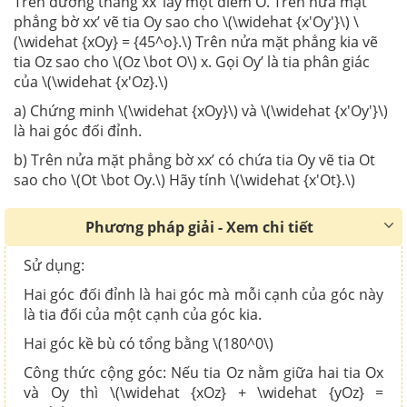
Trên đường thẳng xx’ lấy một điểm O. Trên nửa mặt
phẳng bờ xx’ vẽ tia Oy sao cho \(\widehat {x'Oy'}\) \
(\widehat {xOy} = {45^o}.\) Trên nửa mặt phẳng kia vẽ
tia Oz sao cho \(Oz \bot O\) x. Gọi Oy’ là tia phân giác
của \(\widehat {x'Oz}.\)
a) Chứng minh \(\widehat {xOy}\) và \(\widehat {x'Oy'}\)
là hai góc đối đỉnh.
b) Trên nửa mặt phẳng bờ xx’ có chứa tia Oy vẽ tia Ot
sao cho \(Ot \bot Oy.\) Hãy tính \(\widehat {x'Ot}.\)
Phương pháp giải - Xem chi tiết
Sử dụng:
Hai góc đối đỉnh là hai góc mà mỗi cạnh của góc này
là tia đối của một cạnh của góc kia.
Hai góc kề bù có tổng bằng \(180^0\)
Công thức cộng góc: Nếu tia Oz nằm giữa hai tia Ox
và Oy thì \(\widehat {xOz} + \widehat {yOz} =