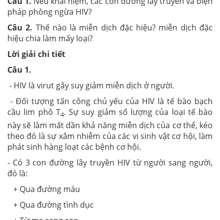
Câu 1.
Nêu khái niệm, các con đường lây truyền và biện
pháp phòng ngừa HIV?
Câu 2.
Thế nào là miễn dịch đặc hiệu? miễn dịch đặc
hiệu chia làm mấy loại?
Lời giải chi tiết
Câu 1.
- HIV là virut gây suy giảm miễn dịch ở người.
- Đối tượng tấn công chủ yếu của HIV là tế bào bạch
cầu lim phô T
. Sự suy giảm số lượng của loại tế bào
4
này sẽ làm mất dần khả năng miễn dịch của cơ thể, kéo
theo đó là sự xâm nhiễm của các vi sinh vật cơ hội, làm
phát sinh hàng loạt các bệnh cơ hội.
- Có 3 con đường lây truyền HIV từ người sang người,
đó là:
+ Qua đường máu
+ Qua đường tình dục