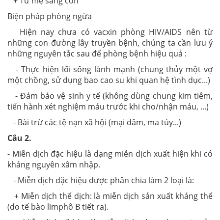
+ Từ mẹ sang con
Biện pháp phòng ngừa
Hiện nay chưa có vacxin phòng HIV/AIDS nên từ
những con đường lây truyền bệnh, chúng ta cần lưu ý
những nguyên tắc sau để phòng bệnh hiệu quả :
- Thực hiện lối sống lành mạnh (chung thủy một vợ
một chồng, sử dụng bao cao su khi quan hệ tình dục...)
- Đảm bảo vệ sinh y tế (không dùng chung kim tiêm,
tiến hành xét nghiệm máu trước khi cho/nhận máu, ...)
- Bài trừ các tệ nạn xã hội (mại dâm, ma túy...)
Câu 2.
- Miễn dịch đặc hiệu là dạng miễn dịch xuất hiện khi có
kháng nguyên xâm nhập.
- Miễn dịch đặc hiệu được phân chia làm 2 loại là:
+ Miễn dịch thể dịch: là miễn dịch sản xuất kháng thể
(do tế bào limphô B tiết ra).