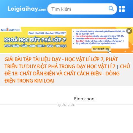
GIẢI BÀI TẬP TÀI LIỆU DẠY - HỌC VẬT LÍ LỚP 7, PHÁT
TRIỂN TƯ DUY ĐỘT PHÁ TRONG DẠY HỌC VẬT LÍ 7
CHỦ
|
ĐỀ 18: CHẤT DẪN ĐIỆN VÀ CHẤT CÁCH ĐIỆN - DÒNG
ĐIỆN TRONG KIM LOẠI
Bình chọn:
QUẢNG CÁO