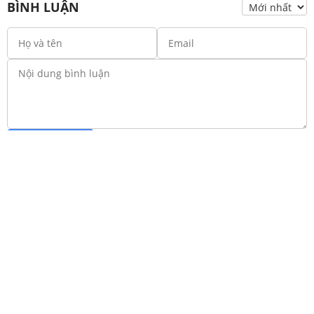
BÌNH LUẬN
Gửi bình luận
*Bình luận sẽ hiển thị sau khi được duyệt
Hãy trở thành người đầu tiên bình luận!
Trang chủ
Lớp 12
Lớp 11
Lớp 10
Lớp 9
Lớp 8
Lớp 7
Lớp 6
Lớp 5