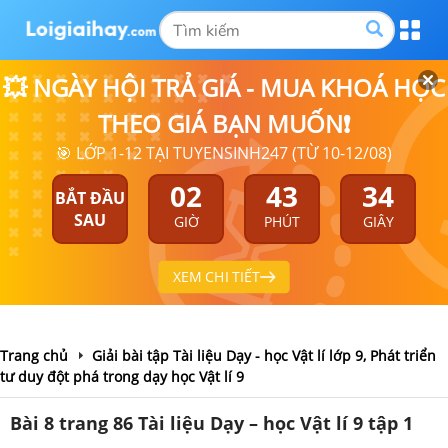
💥 NGÀY HỘI TRẢ GIÁ - MUA KHOÁ HỌC
THEO GIÁ BẠN MUỐN❗
🎯 LỚP 1-12 TẠI TUYENSINH247 (TỪ 10-12/08)
02
43
33
BẮT ĐẦU
SAU
GIỜ
PHÚT
GIÂY
XEM CHI TIẾT
Trang chủ
Giải bài tập Tài liệu Dạy - học Vật lí lớp 9, Phát triển
tư duy đột phá trong dạy học Vật lí 9
Bài 8 trang 86 Tài liệu Dạy – học Vật lí 9 tập 1