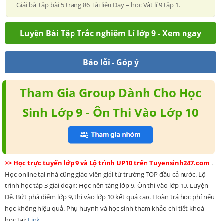
Giải bài tập bài 5 trang 86 Tài liệu Dạy – học Vật lí 9 tập 1.
Luyện Bài Tập Trắc nghiệm Lí lớp 9 - Xem ngay
Báo lỗi - Góp ý
Tham Gia Group Dành Cho Học
Sinh Lớp 9 - Ôn Thi Vào Lớp 10
>> Học trực tuyến lớp 9 và Lộ trình UP10 trên Tuyensinh247.com
.
Học online tại nhà cũng giáo viên giỏi từ trường TOP đầu cả nước. Lộ
trình học tập 3 giai đoạn: Học nền tảng lớp 9, Ôn thi vào lớp 10, Luyện
Đề. Bứt phá điểm lớp 9, thi vào lớp 10 kết quả cao. Hoàn trả học phí nếu
học không hiệu quả. Phụ huynh và học sinh tham khảo chi tiết khoá
học tại:
Link